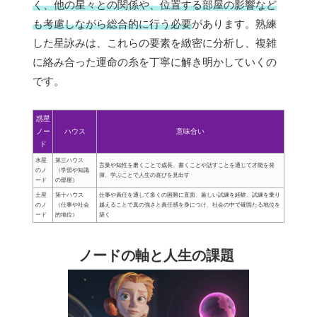
く、他の星々との関係や、位置する部屋の影響など
も考慮しながら総合的に行う必要
があります。熟練
した星詠みは、これらの要素を緻密に分析し、複雑
に絡み合った運命の糸を丁寧に解き明かしていくの
です。
惑星
ノー
ハウス
意味合い
ド
水星
第三ハウス
言葉や知性を磨くことで成長、書くことや話すことを通じて才能を発
のノ
（学習や知識
揮、学ぶことで人生の喜びを見出す
ード
の部屋）
土星
第十ハウス
仕事や責任を通して多くの困難に直面、厳しい試練を経験、試練を乗り
のノ
（仕事や社会
越えることで真の強さと責任感を身につけ、社会の中で確固たる地位を
ード
的地位）
築く
ノードの軸と人生の課題