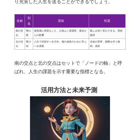
り充実した人生を送ることができるでしょう。
別
名称
意味
性質
名
南の交
竜の
無意識に得意なこと、心地よい居場所、過去か
親しみ深く安心できる、現状
点
尾
らの影響
維持
北の交
竜の
人生で目指すべき方向、魂の成長のために学ぶ
未知の世界、困難を伴う挑
点
頭
べき課題
戦、成長
南の交点と北の交点はセットで「ノードの軸」と呼
ばれ、人生の課題を示す重要な指標となる。
活用方法と未来予測