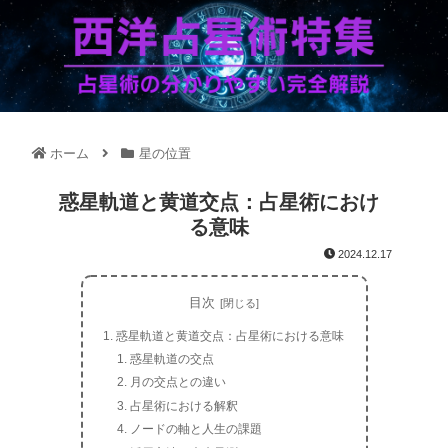
ホーム
星の位置
惑星軌道と黄道交点：占星術におけ
る意味
2024.12.17
目次
惑星軌道と黄道交点：占星術における意味
惑星軌道の交点
月の交点との違い
占星術における解釈
ノードの軸と人生の課題