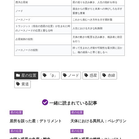
西洋占星術
星の巡りを読み解き、人生の指針を得る
過去からの繋がりと未来への伸びしろを示す
ノード
重要な要素
ノースノード
これから進むべき方向を示す羅針盤
トランジット（現在の惑星の位置）が生まれた時
人生における大きな転換期
のノースノードの位置と重なる時
天体の動きや配置を読み解き、相談者に助言
占星術師の役割
を行う
持って生まれた才能や可能性を最大限に活か
ノースノードの役割
し、魂の成長へと導く道しるべ
星の位置
「p」
ノード
惑星
赤緯
黄道
一緒に読まれている記事
星の位置
星の位置
居所を誤った星：デトリメント
天体における異邦人：ペレグリン
星の位置
星の位置