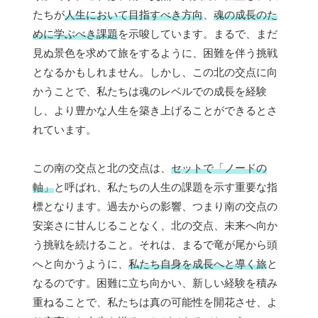
たちが
人生において目指すべき方向
、
魂の成長のた
めに学ぶべき課題
を示唆しています。まるで、まだ
見ぬ景色を求めて旅をするように、困難を伴う挑戦
となるかもしれません。しかし、この北の交点に向
かうことで、私たちは魂のレベルでの成長を経験
し、より豊かな人生を築き上げることができるとさ
れています。
この南の交点と北の交点は、
セットで「ノードの
軸」
と呼ばれ、私たちの人生の課題を示す重要な指
標となります。過去からの影響、つまり南の交点の
安楽さに甘んじることなく、北の交点、未来へ向か
う挑戦を続けること。それは、まるで竜が尾から頭
へと向かうように、
私たち自身を成長へと導く旅
と
なるのです。困難に立ち向かい、新しい経験を積み
重ねることで、私たちは真の可能性を開花させ、よ