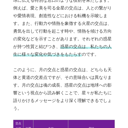
球に伝える特別な窓口のような役割を果たします。
例えば、愛と美を司る金星の交点は、人との繋がり
や愛情表現、創造性などにおける転機を示唆しま
す。また、行動力や情熱を象徴する火星の交点は、
勇気を出して行動を起こす時や、情熱を傾ける方向
の変化などを示すことがあります。それぞれの惑星
が持つ性質と結びつき、
惑星の交点は、私たちの人
生に様々な変化や気づきをもたらす
のです。
このように、月の交点と惑星の交点は、どちらも天
体と黄道の交差点ですが、その意味合いは異なりま
す。月の交点は魂の成長、惑星の交点は地球への影
響という視点から読み解くことで、星々が私たちに
語りかけるメッセージをより深く理解できるでしょ
う。
交点