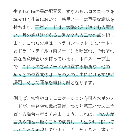
生まれた時の星の配置図、すなわちホロスコープを
読み解く作業において、惑星ノードは重要な意味を
持ちます。
惑星ノードは、太陽の通り道である黄道
と、月の通り道である白道が交わる二つの点
を指し
ます。これらの点は、ドラゴンヘッド（北ノード）
とドラゴンテイル（南ノード）と呼ばれ、それぞれ
異なる意味合いを持っています。ホロスコープ上
で、
これらの惑星ノードが位置する場所や、他の
星々との位置関係は、その人の人生における学びや
課題、そして運命を紐解く鍵
となります。
例えば、知性やコミュニケーションを司る水星のノ
ードが、学習や知識の部屋、つまり第三ハウスに位
置する場合を考えてみましょう。これは、
その人が
言葉や知性を磨くことで成長し、人生を切り開いて
いくことを示唆
しています。もしかすると、書くこ