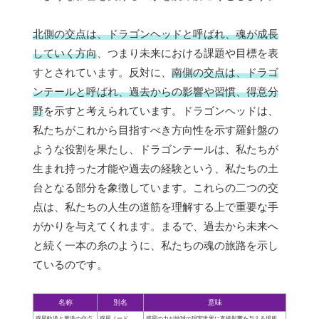
北側の交点は、ドラゴンヘッドと呼ばれ、魂が成長
していく方向
、つまり未来における課題や目標を表
すとされています。反対に、
南側の交点は、ドラゴ
ンテールと呼ばれ、過去からの影響や習慣、得意分
野
を示すと考えられています。ドラゴンヘッドは、
私たちがこれから目指すべき方向性を示す羅針盤の
ような役割を果たし、ドラゴンテールは、私たちが
生まれ持った才能や過去の経験という、私たちの土
台となる部分を象徴しています。これらの二つの交
点は、私たちの人生の道筋を理解する上で重要な手
がかりを与えてくれます。まるで、過去から未来へ
と続く一本の糸のように、私たちの魂の旅路を示し
ているのです。
名称
別名
意味
惑星軌道と黄道の交点
惑星ノード
惑星の力が地球の現実世界に直接影響を与える場所