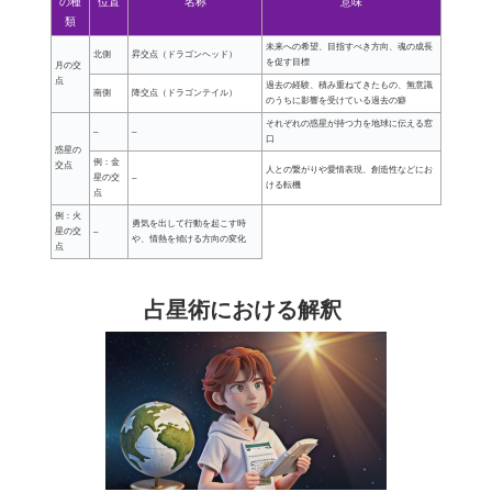
の種
位置
名称
意味
類
未来への希望、目指すべき方向、魂の成長
北側
昇交点（ドラゴンヘッド）
を促す目標
月の交
点
過去の経験、積み重ねてきたもの、無意識
南側
降交点（ドラゴンテイル）
のうちに影響を受けている過去の癖
それぞれの惑星が持つ力を地球に伝える窓
–
–
口
惑星の
例：金
交点
人との繋がりや愛情表現、創造性などにお
星の交
–
ける転機
点
例：火
勇気を出して行動を起こす時
星の交
–
や、情熱を傾ける方向の変化
点
占星術における解釈