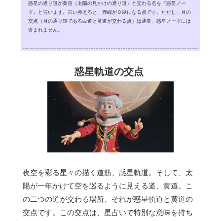
惑星の通り道が黄道（太陽の見かけの通り道）と交わる点を『惑星ノー
ド』と言います。言い換えると、赤緯が０度になる点です。ただし、月の
交点（月の通り道である白道と黄道が交わる点）は通常、惑星ノードには
含まれません。
惑星軌道の交点
夜空を彩る星々の描く道筋、惑星軌道。そして、太
陽が一年かけて空を巡るように見える道、黄道。こ
の二つの道が交わる場所、それが惑星軌道と黄道の
交点です。この交点は、星占いで特別な意味を持ち