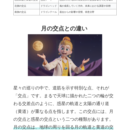
北側の交点
ドラゴンヘッド
魂が成長していく方向、未来における課題や目標
南側の交点
ドラゴンテール
過去からの影響や習慣、得意分野
月の交点との違い
星々の巡りの中で、道筋を示す特別な点、それが
「交点」です。まるで天球に描かれた二つの輪が交
わる交差点のように、惑星の軌道と太陽の通り道
（黄道）が重なる点を指します。この交点には、月
の交点と惑星の交点という二つの種類があります。
月の交点は、地球の周りを回る月の軌道と黄道の交