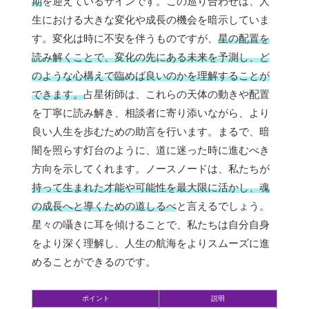
期
を迎えているサインです。この巡り合わせは、人
生における大きな変化や成長の機会を暗示していま
す。変化は時に不安を伴うものですが、
星の配置を
読み解くことで、変化の先にある未来を予測し、ど
のような心構えで臨めば良いのかを理解することが
できます。
占星術師は、これらの天体の動きや配置
を丁寧に読み解き、相談者に寄り添いながら、より
良い人生を歩むための助言を行います。まるで、暗
闇を照らす灯台のように、道に迷った時に進むべき
方向を示してくれます。ノースノードは、私たちが
持って生まれた才能や可能性を最大限に活かし、魂
の成長へと導くための道しるべ
と言えるでしょう。
星々の囁きに耳を傾けることで、私たちは自分自身
をより深く理解し、人生の航海をよりスムーズに進
めることができるのです。
ポイント
説明