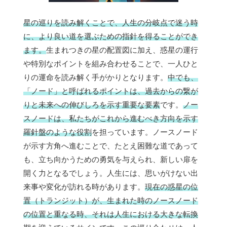
星の巡りを読み解くことで、人生の分岐点で迷う時
に、より良い道を選ぶための指針を得ることができ
ます。
生まれつきの星の配置図に加え、惑星の運行
や特別なポイントを組み合わせることで、一人ひと
りの運命を読み解く手がかりとなります。
中でも、
「ノード」と呼ばれるポイントは、過去からの繋が
りと未来への伸びしろを示す重要な要素
です。
ノー
スノードは、私たちがこれから進むべき方向を示す
羅針盤のような役割
を担っています。ノースノード
が示す方角へ進むことで、たとえ困難な道であって
も、立ち向かうための勇気を与えられ、新しい扉を
開く力となるでしょう。人生には、思いがけない出
来事や変化が訪れる時があります。
現在の惑星の位
置（トランジット）が、生まれた時のノースノード
の位置と重なる時、それは人生における大きな転換