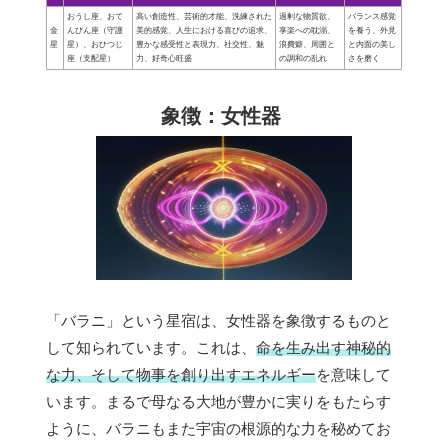
おうし座、おて
高い創造性、芸術的才能、洗練された
過剰な物質欲、
バランス感覚
金
んびん座（守護
美的感覚、人生における喜びの追求、
享楽への耽溺、
を養う、外見
星
星）、おひつじ
豊かな感受性と表現力、社交性、魅
浪費癖、周囲と
と内面の美し
座（支配星）
力、好奇心旺盛
の調和の乱れ
さを磨く
象徴：女性器
「バラニ」という星宿は、女性器を象徴するものと
して知られています。これは、
命を生み出す神秘的
な力、そして物事を創り出すエネルギー
を意味して
います。まるで母なる大地が豊かに実りをもたらす
ように、バラニもまた宇宙の根源的な力を秘めてお