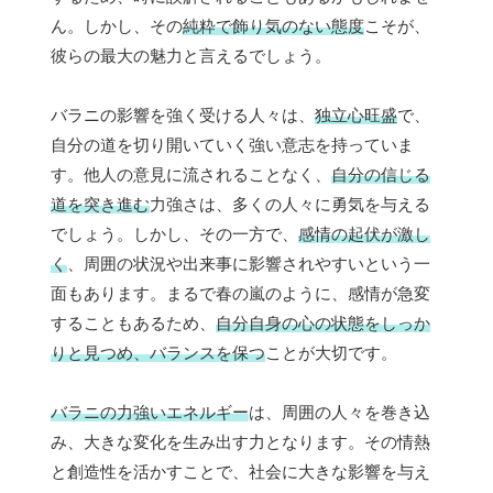
ん。しかし、その
純粋で飾り気のない態度
こそが、
彼らの最大の魅力と言えるでしょう。
バラニの影響を強く受ける人々は、
独立心旺盛
で、
自分の道を切り開いていく強い意志を持っていま
す。他人の意見に流されることなく、
自分の信じる
道を突き進む
力強さは、多くの人々に勇気を与える
でしょう。しかし、その一方で、
感情の起伏が激し
く
、周囲の状況や出来事に影響されやすいという一
面もあります。まるで春の嵐のように、感情が急変
することもあるため、
自分自身の心の状態をしっか
りと見つめ、バランスを保つ
ことが大切です。
バラニの力強いエネルギー
は、周囲の人々を巻き込
み、大きな変化を生み出す力となります。その情熱
と創造性を活かすことで、社会に大きな影響を与え