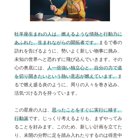
牡羊座生まれの人は、燃えるような情熱と行動力に
あふれた、生まれながらの開拓者です。
まるで春の
訪れを告げるように、勢いよく新しい物事に挑み、
未知の世界へと恐れずに飛び込んでいきます。その
心の奥底には、
人一倍強い独立心と、自分の力で道
を切り開きたいという熱い意志が燃えています。
ま
るで燃え盛る炎のように、周りの人々を巻き込み、
活気づける力を持っています。
この星座の人は、
思ったことをすぐに実行に移す、
行動派
です。じっくり考えるよりも、まずやってみ
ることを好みます。このため、新しい計画を立てた
り、未開の分野に足を踏み入れたりするのは得意中