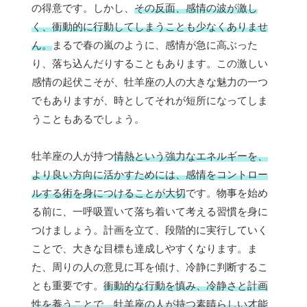
の得意です。しかし、
その反面、感情の波が激し
く、衝動的に行動してしまうことも少なくありませ
ん。
まるで春の嵐のように、感情が急に高ぶった
り、落ち込んだりすることもあります。この激しい
感情の起伏こそが、牡羊座の人の大きな魅力の一つ
でもありますが、時としてそれが短所になってしま
うこともあるでしょう。
牡羊座の人が持つ
情熱という強力なエネルギーを、
より良い方向に活かすためには、感情をコントロー
ルする術を身につけることが大切
です。物事を始め
る前に、一呼吸置いて落ち着いて考える習慣を身に
つけましょう。計画を立て、段階的に実行していく
ことで、大きな目標も達成しやすくなります。ま
た、周りの人の意見に耳を傾け、冷静に判断するこ
とも重要です。
衝動的な行動を慎み、冷静さと計画
性を養うことで、牡羊座の人が持つ素晴らしい才能