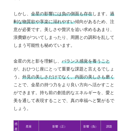
しかし、
金星の影響には負の側面も存在
します。
過
剰な物質欲や享楽に溺れやすい
傾向があるため、注
意が必要です。美しさや贅沢を追い求めるあまり、
浪費癖がついてしまったり、周囲との調和を乱して
しまう可能性も秘めています。
金星の光と影を理解し、
バランス感覚を養うこと
が、おひつじ座にとって重要な課題と言えるでしょ
う。
外見の美しさだけでなく、内面の美しさも磨く
ことで、金星の持つ力をより良い方向へ活かすこと
ができます。持ち前の創造的なエネルギーを、愛と
美を通して表現することで、真の幸福へと繋がるで
しょう。
惑
星座
影響（正）
影響（負）
課題
星