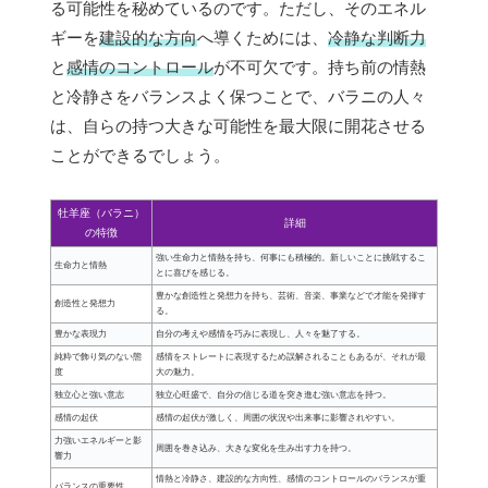
る可能性を秘めているのです。ただし、そのエネル
ギーを
建設的な方向
へ導くためには、
冷静な判断力
と
感情のコントロール
が不可欠です。持ち前の情熱
と冷静さをバランスよく保つことで、バラニの人々
は、自らの持つ大きな可能性を最大限に開花させる
ことができるでしょう。
牡羊座（バラニ）
詳細
の特徴
強い生命力と情熱を持ち、何事にも積極的。新しいことに挑戦するこ
生命力と情熱
とに喜びを感じる。
豊かな創造性と発想力を持ち、芸術、音楽、事業などで才能を発揮す
創造性と発想力
る。
豊かな表現力
自分の考えや感情を巧みに表現し、人々を魅了する。
純粋で飾り気のない態
感情をストレートに表現するため誤解されることもあるが、それが最
度
大の魅力。
独立心と強い意志
独立心旺盛で、自分の信じる道を突き進む強い意志を持つ。
感情の起伏
感情の起伏が激しく、周囲の状況や出来事に影響されやすい。
力強いエネルギーと影
周囲を巻き込み、大きな変化を生み出す力を持つ。
響力
情熱と冷静さ、建設的な方向性、感情のコントロールのバランスが重
バランスの重要性