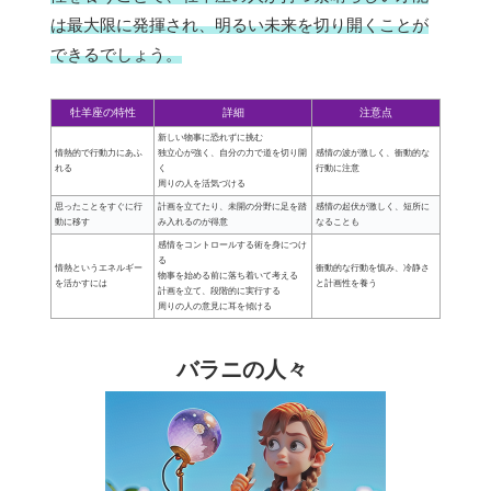
は最大限に発揮され、明るい未来を切り開くことが
できるでしょう。
牡羊座の特性
詳細
注意点
新しい物事に恐れずに挑む
情熱的で行動力にあふ
独立心が強く、自分の力で道を切り開
感情の波が激しく、衝動的な
れる
く
行動に注意
周りの人を活気づける
思ったことをすぐに行
計画を立てたり、未開の分野に足を踏
感情の起伏が激しく、短所に
動に移す
み入れるのが得意
なることも
感情をコントロールする術を身につけ
る
情熱というエネルギー
衝動的な行動を慎み、冷静さ
物事を始める前に落ち着いて考える
を活かすには
と計画性を養う
計画を立て、段階的に実行する
周りの人の意見に耳を傾ける
バラニの人々