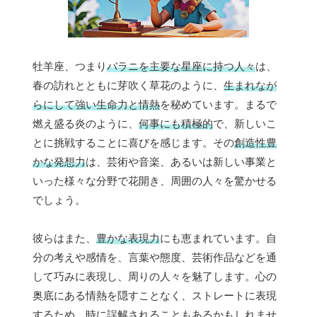
牡羊座、つまり
バラニを主要な星座に持つ人々
は、
春の訪れとともに芽吹く草花のように、
生まれなが
らにして強い生命力と情熱
を秘めています。まるで
燃え盛る炎のように、
何事にも積極的
で、新しいこ
とに挑戦することに喜びを感じます。その
創造性豊
かな発想力
は、芸術や音楽、あるいは新しい事業と
いった様々な分野で花開き、周囲の人々を驚かせる
でしょう。
彼らはまた、
豊かな表現力
にも恵まれています。自
分の考えや感情を、言葉や態度、芸術作品などを通
して巧みに表現し、周りの人々を魅了します。心の
奥底にある情熱を隠すことなく、ストレートに表現
するため、時に誤解されることもあるかもしれませ