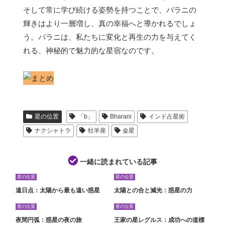
そして常に学び続ける姿勢を持つことで、バラニの
輝きはより一層増し、真の幸福へと導かれるでしょ
う。バラニは、私たちに変化と再生の力を与えてく
れる、神秘的で魅力的な星宿なのです。
星の位置
「b」
Bharani
インド占星術
ナクシャトラ
牡羊座
金星
一緒に読まれている記事
星の位置
星の位置
遠日点：太陽から最も遠い惑星
太陽との合と減光：惑星の力
星の位置
星の位置
夜間円弧：惑星の夜の旅
王家の星レグルス：成功への道標