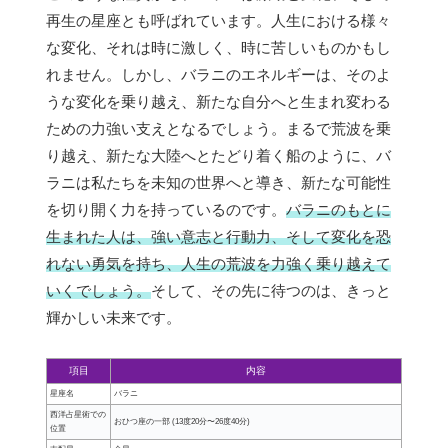
再生の星座とも呼ばれています。人生における様々
な変化、それは時に激しく、時に苦しいものかもし
れません。しかし、バラニのエネルギーは、そのよ
うな変化を乗り越え、新たな自分へと生まれ変わる
ための力強い支えとなるでしょう。まるで荒波を乗
り越え、新たな大陸へとたどり着く船のように、バ
ラニは私たちを未知の世界へと導き、新たな可能性
を切り開く力を持っているのです。
バラニのもとに
生まれた人は、強い意志と行動力、そして変化を恐
れない勇気を持ち、人生の荒波を力強く乗り越えて
いくでしょう。
そして、その先に待つのは、きっと
輝かしい未来です。
項目
内容
星座名
バラニ
西洋占星術での
おひつ座の一部 (13度20分〜26度40分)
位置