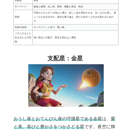
支配星
金星
キーワード
創造と破壊、生と死、変容、激動と変化、再生
宇宙のエネルギーを地上に運び、新しい命を芽吹かせる。古いものを壊し、新
意味
しいものを生み出す。変化を乗り越え、新たな自分へと生まれ変わるための
力。
名前の由来
サンスクリット語で「運ぶ者」
バラニのもとに
生まれた人の特
強い意志と行動力、変化を恐れない勇気
徴
支配星：金星
おうし座とおてんびん座の守護星である金星
は、
愛
と美、喜びと豊かさをつかさどる星
です。夜空に輝