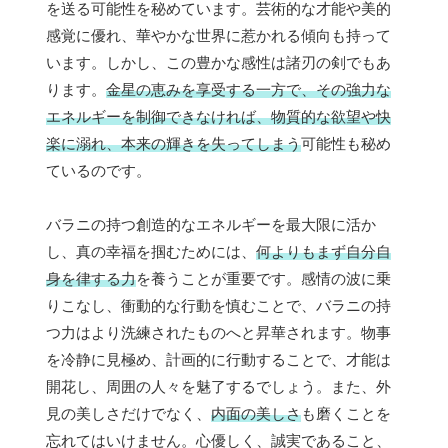
を送る可能性を秘めています。芸術的な才能や美的
感覚に優れ、華やかな世界に惹かれる傾向も持って
います。しかし、この豊かな感性は諸刃の剣でもあ
ります。
金星の恵みを享受する一方で、その強力な
エネルギーを制御できなければ、物質的な欲望や快
楽に溺れ、本来の輝きを失ってしまう
可能性も秘め
ているのです。
バラニの持つ創造的なエネルギーを最大限に活か
し、真の幸福を掴むためには、
何よりもまず自分自
身を律する力
を養うことが重要です。感情の波に乗
りこなし、衝動的な行動を慎むことで、バラニの持
つ力はより洗練されたものへと昇華されます。物事
を冷静に見極め、計画的に行動することで、才能は
開花し、周囲の人々を魅了するでしょう。また、外
見の美しさだけでなく、
内面の美しさ
も磨くことを
忘れてはいけません。心優しく、誠実であること、