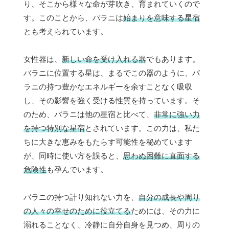
り、そこから様々な命が芽吹き、育まれていくので
す。このことから、バラニは
始まりを意味する星宿
とも考えられています。
女性器は、
新しい命を受け入れる器
でもあります。
バラニに位置する星は、まるでこの器のように、バ
ラニの持つ豊かなエネルギーを余すことなく吸収
し、その影響を強く受ける性質を持っています。そ
のため、バラニは他の星宿と比べて、
非常に強い力
を持つ特別な星宿
とされています。この力は、私た
ちに大きな恵みをもたらす可能性を秘めています
が、同時に使い方を誤ると、
思わぬ困難に直面する
危険性
も孕んでいます。
バラニの持つ計り知れない力を、
自分の成長や周り
の人々の幸せのために役立てる
ためには、その力に
溺れることなく、冷静に自分自身を見つめ、周りの