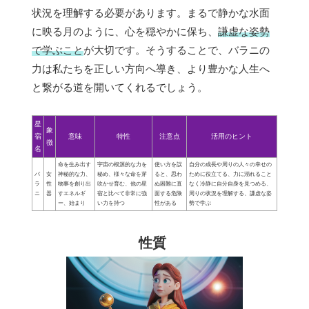
状況を理解する必要があります。まるで静かな水面
に映る月のように、心を穏やかに保ち、
謙虚な姿勢
で学ぶこと
が大切です。そうすることで、バラニの
力は私たちを正しい方向へ導き、より豊かな人生へ
と繋がる道を開いてくれるでしょう。
星
象
宿
意味
特性
注意点
活用のヒント
徴
名
命を生み出す
宇宙の根源的な力を
使い方を誤
自分の成長や周りの人々の幸せの
バ
女
神秘的な力、
秘め、様々な命を芽
ると、思わ
ために役立てる、力に溺れること
ラ
性
物事を創り出
吹かせ育む、他の星
ぬ困難に直
なく冷静に自分自身を見つめる、
ニ
器
すエネルギ
宿と比べて非常に強
面する危険
周りの状況を理解する、謙虚な姿
ー、始まり
い力を持つ
性がある
勢で学ぶ
性質