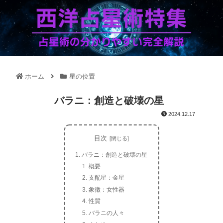
ホーム
星の位置
バラニ：創造と破壊の星
2024.12.17
目次
バラニ：創造と破壊の星
概要
支配星：金星
象徴：女性器
性質
バラニの人々