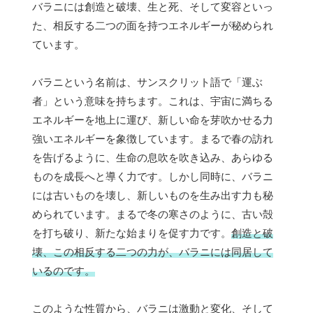
バラニには創造と破壊、生と死、そして変容といっ
た、相反する二つの面を持つエネルギーが秘められ
ています。
バラニという名前は、サンスクリット語で「運ぶ
者」という意味を持ちます。これは、宇宙に満ちる
エネルギーを地上に運び、新しい命を芽吹かせる力
強いエネルギーを象徴しています。まるで春の訪れ
を告げるように、生命の息吹を吹き込み、あらゆる
ものを成長へと導く力です。しかし同時に、バラニ
には古いものを壊し、新しいものを生み出す力も秘
められています。まるで冬の寒さのように、古い殻
を打ち破り、新たな始まりを促す力です。
創造と破
壊、この相反する二つの力が、バラニには同居して
いるのです。
このような性質から、バラニは激動と変化、そして