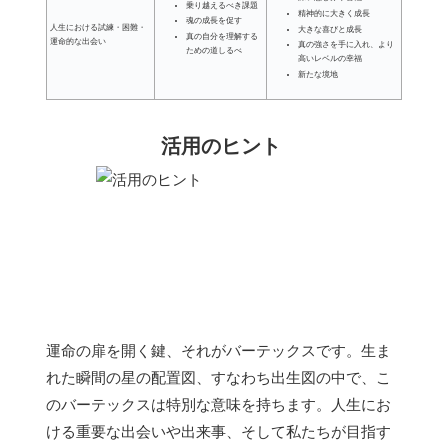
乗り越えるべき課題
精神的に大きく成長
魂の成長を促す
人生における試練・困難・
大きな喜びと成長
真の自分を理解する
運命的な出会い
真の強さを手に入れ、より
ための道しるべ
高いレベルの幸福
新たな境地
活用のヒント
運命の扉を開く鍵、それがバーテックスです。生ま
れた瞬間の星の配置図、すなわち出生図の中で、こ
のバーテックスは特別な意味を持ちます。人生にお
ける重要な出会いや出来事、そして私たちが目指す