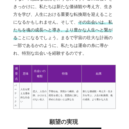
きっかけに、私たちは新たな価値観や考え方、生き
方を学び、人生における重要な転換期を迎えること
になるかもしれません。そして、
その出会いは、私
たちを魂の成長へと導き、より豊かな人生へと繋が
る
ことになるでしょう。まるで宇宙の壮大な計画の
一部であるかのように、私たちは運命の糸に導か
れ、特別な出会いを経験するのです。
感
出会いの
受
意味
特徴
結果
種類
点
バ
ー
人生を変
恋人、人生の
予期せぬ、突然かつ劇的、必
新たな価値観・考え方・生き
テ
える運命
師、かけがえ
然性を感じる、意図的に探し
方を学ぶ、人生の転換期、魂
ッ
的な出会
のない友人
求めた出会いとは異なる
の成長、より豊かな人生
ク
い
ス
願望の実現