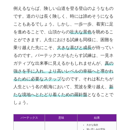
例えるならば、険しい山道を登る登山のようなもの
です。道のりは長く険しく、時には諦めそうになる
こともあるでしょう。しかし、一歩一歩、着実に足
を進めることで、山頂からの
壮大な景色
を眺めるこ
とができます。人生における試練も同様に、困難を
乗り越えた先にこそ、
大きな喜びと成長
が待ってい
るのです。バーテックスがもたらす試練は、一見ネ
ガティブな出来事に見えるかもしれませんが、
真の
強さを手に入れ、より高いレベルの幸福へと導かれ
るために必要なステップ
なのです。それは私たちが
人生という名の航海において、荒波を乗り越え、
新
たな境地へとたどり着くための羅針盤
となることで
しょう。
バーテックス
意味
結果
大きな負担
深い悲しみや苦悩