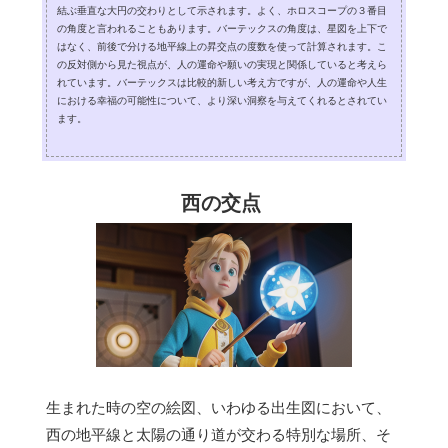
結ぶ垂直な大円の交わりとして示されます。よく、ホロスコープの３番目
の角度と言われることもあります。バーテックスの角度は、星図を上下で
はなく、前後で分ける地平線上の昇交点の度数を使って計算されます。こ
の反対側から見た視点が、人の運命や願いの実現と関係していると考えら
れています。バーテックスは比較的新しい考え方ですが、人の運命や人生
における幸福の可能性について、より深い洞察を与えてくれるとされてい
ます。
西の交点
生まれた時の空の絵図、いわゆる出生図において、
西の地平線と太陽の通り道が交わる特別な場所、そ