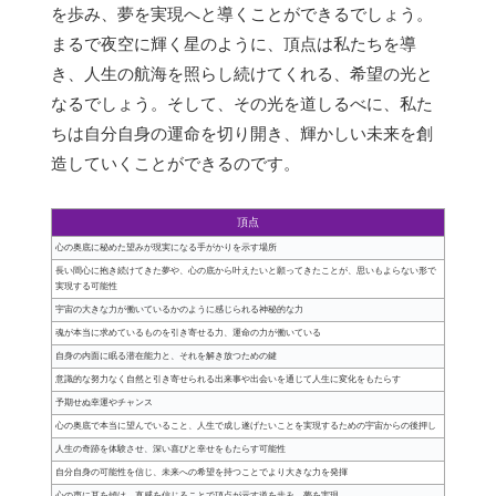
を歩み、夢を実現へと導くことができるでしょう。
まるで夜空に輝く星のように、頂点は私たちを導
き、人生の航海を照らし続けてくれる、希望の光と
なるでしょう。そして、その光を道しるべに、私た
ちは自分自身の運命を切り開き、輝かしい未来を創
造していくことができるのです。
頂点
心の奥底に秘めた望みが現実になる手がかりを示す場所
長い間心に抱き続けてきた夢や、心の底から叶えたいと願ってきたことが、思いもよらない形で
実現する可能性
宇宙の大きな力が働いているかのように感じられる神秘的な力
魂が本当に求めているものを引き寄せる力、運命の力が働いている
自身の内面に眠る潜在能力と、それを解き放つための鍵
意識的な努力なく自然と引き寄せられる出来事や出会いを通じて人生に変化をもたらす
予期せぬ幸運やチャンス
心の奥底で本当に望んでいること、人生で成し遂げたいことを実現するための宇宙からの後押し
人生の奇跡を体験させ、深い喜びと幸せをもたらす可能性
自分自身の可能性を信じ、未来への希望を持つことでより大きな力を発揮
心の声に耳を傾け、直感を信じることで頂点が示す道を歩み、夢を実現