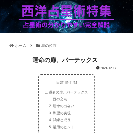
ホーム
星の位置
運命の扉、バーテックス
2024.12.17
目次
運命の扉、バーテックス
西の交点
運命の出会い
願望の実現
試練と成長
活用のヒント