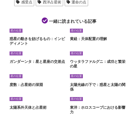
感受点
西洋占星術
運命の点
一緒に読まれている記事
星の位置
星の位置
惑星の動きを妨げるもの：インピ
黄経：天体配置の理解
ディメント
星の位置
星の位置
ガンダーンタ：星と星座の交差点
ウッタラファルグニ：成功と繁栄
の星
星の位置
星の位置
度数：占星術の深淵
太陽光線の下で：惑星と太陽の関
係
星の位置
星の位置
太陽系外天体と占星術
東洋：ホロスコープにおける影響
力