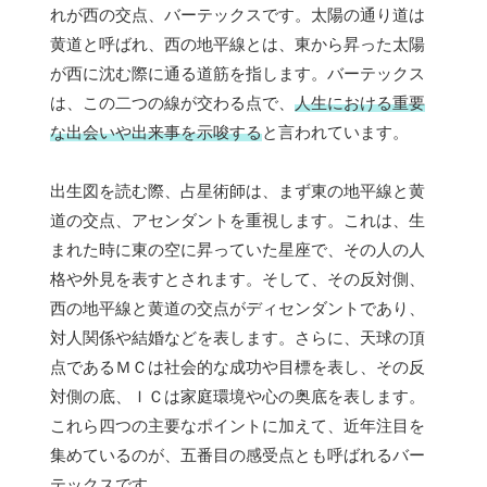
れが西の交点、バーテックスです。太陽の通り道は
黄道と呼ばれ、西の地平線とは、東から昇った太陽
が西に沈む際に通る道筋を指します。バーテックス
は、この二つの線が交わる点で、
人生における重要
な出会いや出来事を示唆する
と言われています。
出生図を読む際、占星術師は、まず東の地平線と黄
道の交点、アセンダントを重視します。これは、生
まれた時に東の空に昇っていた星座で、その人の人
格や外見を表すとされます。そして、その反対側、
西の地平線と黄道の交点がディセンダントであり、
対人関係や結婚などを表します。さらに、天球の頂
点であるＭＣは社会的な成功や目標を表し、その反
対側の底、ＩＣは家庭環境や心の奥底を表します。
これら四つの主要なポイントに加えて、近年注目を
集めているのが、五番目の感受点とも呼ばれるバー
テックスです。