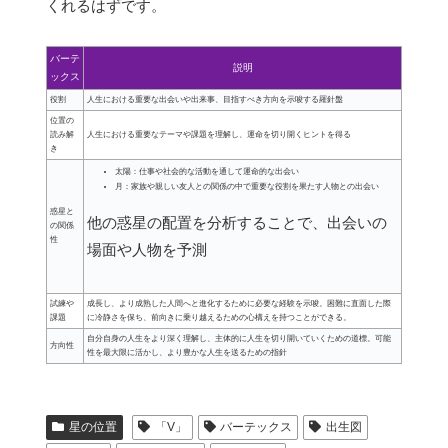
くれるはずです。
バーテ
説明
ックス
役割
人生における重要な出会いや出来事、目指すべき方向を示唆する羅針盤
位置の
読み解
人生における重要なテーマや課題を理解し、運命を切り開くヒントを得る
き
太陽：仕事や社会的な活動を通して運命的な出会い
月：家族や親しい友人との関係の中で重要な役割を果たす人物との出会い
惑星と
他の惑星の配置を分析することで、出会いの
の関係
性
場面や人物を予測
試練や
成長し、より成熟した人間へと進化するために必要な経験を示唆。困難に直面した際
課題
に冷静さを保ち、前向きに乗り越えるための心構えを持つことができる。
自分自身の人生をより深く理解し、主体的に人生を切り開いていくための道標。可能
方向性
性を最大限に活かし、より豊かな人生を送るための指針
星の位置
「V」
バーテックス
出生図