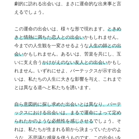
劇的に訪れる出会いは、まさに運命的な出来事と言
えるでしょう。
この運命の出会いは、様々な形で現れます。
ときめ
きと情熱に満ちた恋人との出会い
かもしれません。
今までの人生観を一変させるような
人生の師との出
会い
かもしれません。あるいは、苦楽を共にし、互
いに支え合う
かけがえのない友人との出会い
かもし
れません。いずれにせよ、バーテックスが示す出会
いは、私たちの人生に大きな影響を与え、これまで
とは異なる道へと私たちを誘います。
自ら意図的に探し求めた出会いとは異なり、バーテ
ックスにおける出会いは、まるで運命によって定め
られたかのような必然性を感じさせる
でしょう。そ
れは、私たちが生まれる前から決まっていたかのよ
うな、不思議な感覚を伴うものです。この出会いを