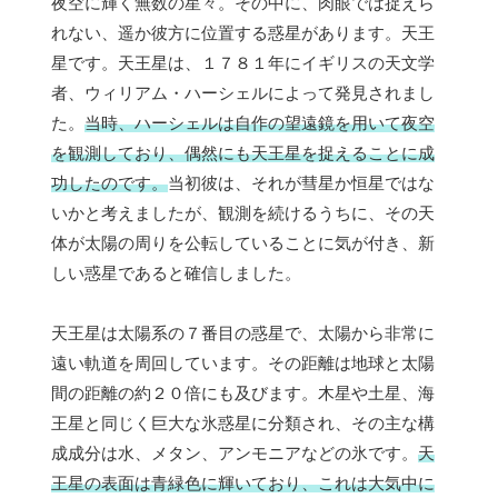
夜空に輝く無数の星々。その中に、肉眼では捉えら
れない、遥か彼方に位置する惑星があります。天王
星です。天王星は、１７８１年にイギリスの天文学
者、ウィリアム・ハーシェルによって発見されまし
た。
当時、ハーシェルは自作の望遠鏡を用いて夜空
を観測しており、偶然にも天王星を捉えることに成
功したのです。
当初彼は、それが彗星か恒星ではな
いかと考えましたが、観測を続けるうちに、その天
体が太陽の周りを公転していることに気が付き、新
しい惑星であると確信しました。
天王星は太陽系の７番目の惑星で、太陽から非常に
遠い軌道を周回しています。その距離は地球と太陽
間の距離の約２０倍にも及びます。木星や土星、海
王星と同じく巨大な氷惑星に分類され、その主な構
成成分は水、メタン、アンモニアなどの氷です。
天
王星の表面は青緑色に輝いており、これは大気中に