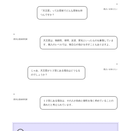
星占いを知りたい
『天王星』って占星術でどんな意味を持
つんですか？
西洋占星術研究家
天王星は、独創性、発明、反逆、変化といったものを象徴していま
す。個人のレベルでは、独立心の強さを示すこともありますよ。
星占いを知りたい
じゃあ、天王星が１２室にある場合はどうなる
のでしょうか？
西洋占星術研究家
１２室にある場合は、その人が自由と個性を強く求めていることの
表れだと考えられています。