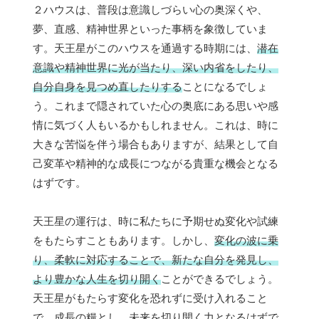
２ハウスは、普段は意識しづらい心の奥深くや、
夢、直感、精神世界といった事柄を象徴していま
す。天王星がこのハウスを通過する時期には、
潜在
意識や精神世界に光が当たり、深い内省をしたり、
自分自身を見つめ直したりする
ことになるでしょ
う。これまで隠されていた心の奥底にある思いや感
情に気づく人もいるかもしれません。これは、時に
大きな苦悩を伴う場合もありますが、結果として自
己変革や精神的な成長につながる貴重な機会となる
はずです。
天王星の運行は、時に私たちに予期せぬ変化や試練
をもたらすこともあります。しかし、
変化の波に乗
り、柔軟に対応することで、新たな自分を発見し、
より豊かな人生を切り開く
ことができるでしょう。
天王星がもたらす変化を恐れずに受け入れること
で、成長の糧とし、未来を切り開く力となるはずで