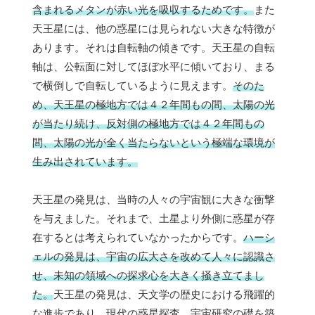
含まれるメタンが赤い光を吸収するためです。
また
天王星には、他の惑星には見られない大きな特徴が
あります。それは自転軸の傾きです。天王星の自転
軸は、公転面に対してほぼ水平に傾いており、まる
で横倒しで自転しているように見えます。
そのた
め、天王星の極地方では４２年間もの間、太陽の光
が当たり続け、反対側の極地方では４２年間もの
間、太陽の光が全く当たらないという極端な環境が
生み出されています。
天王星の発見は、当時の人々の宇宙観に大きな衝撃
を与えました。それまで、土星より外側に惑星が存
在するとは考えられていなかったからです。
ハーシ
ェルの発見は、宇宙の広大さを改めて人々に認識さ
せ、未知の領域への探求心を大きく掻き立てまし
た。
天王星の発見は、天文学の歴史における飛躍的
な進歩であり、現代の惑星探査、宇宙研究の礎を築