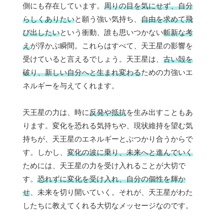
側にも存在しています。
周りの目を気にせず、自分
らしくありたい
と願う強い気持ち、
自由を求めて飛
び出したい
という衝動、誰も思いつかない
斬新な考
え
が浮かぶ瞬間。これらはすべて、天王星の影響を
受けていると言えるでしょう。天王星は、
古い殻を
破り、新しい自分へと生まれ変わる
ための力強いエ
ネルギーを与えてくれます。
天王星の力は、時に
反発や抵抗
を生み出すこともあ
ります。変化を恐れる気持ちや、現状維持を望む気
持ちが、天王星のエネルギーとぶつかり合うからで
す。しかし、
変化の波に乗り、未来へと進んでいく
ためには、天王星の力を受け入れることが大切で
す。
恐れずに変化を受け入れ、自分の個性を輝か
せ
、未来を切り開いていく。それが、天王星がわた
したちに教えてくれる大切なメッセージなのです。