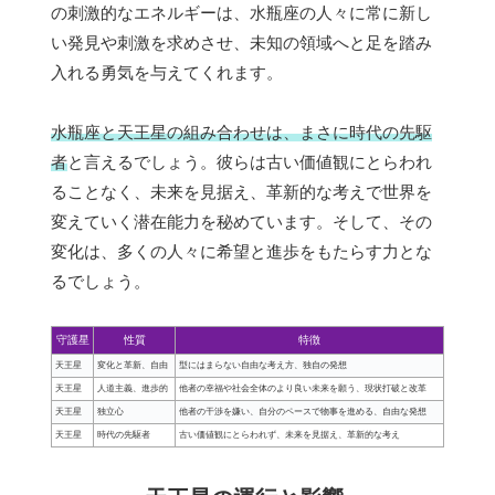
の刺激的なエネルギーは、水瓶座の人々に常に新し
い発見や刺激を求めさせ、未知の領域へと足を踏み
入れる勇気を与えてくれます。
水瓶座と天王星の組み合わせは、まさに時代の先駆
者
と言えるでしょう。彼らは古い価値観にとらわれ
ることなく、未来を見据え、革新的な考えで世界を
変えていく潜在能力を秘めています。そして、その
変化は、多くの人々に希望と進歩をもたらす力とな
るでしょう。
守護星
性質
特徴
天王星
変化と革新、自由
型にはまらない自由な考え方、独自の発想
天王星
人道主義、進歩的
他者の幸福や社会全体のより良い未来を願う、現状打破と改革
天王星
独立心
他者の干渉を嫌い、自分のペースで物事を進める、自由な発想
天王星
時代の先駆者
古い価値観にとらわれず、未来を見据え、革新的な考え