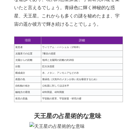
いたと言えるでしょう。青緑色に輝く神秘的な惑
星、天王星。これからも多くの謎を秘めたまま、宇
宙の遥か彼方で輝き続けることでしょう。
項目
詳細
発見者
ウィリアム・ハーシェル（1781年）
太陽系での位置
7番目の惑星
太陽からの距離
地球と太陽間の距離の約20倍
分類
巨大氷惑星
構成成分
水、メタン、アンモニアなどの氷
表面の色
青緑色（大気中のメタンが赤い光を吸収するため）
自転軸の傾き
公転面に対してほぼ水平
極地方の環境
42年間昼、42年間夜
発見の意義
宇宙観の変革、宇宙探査・研究の礎
天王星の占星術的な意味