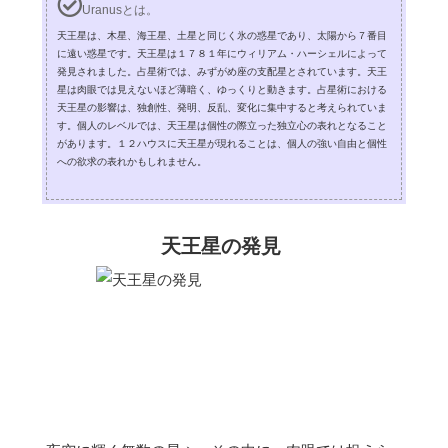
Uranusとは。
天王星は、木星、海王星、土星と同じく氷の惑星であり、太陽から７番目
に遠い惑星です。天王星は１７８１年にウィリアム・ハーシェルによって
発見されました。占星術では、みずがめ座の支配星とされています。天王
星は肉眼では見えないほど薄暗く、ゆっくりと動きます。占星術における
天王星の影響は、独創性、発明、反乱、変化に集中すると考えられていま
す。個人のレベルでは、天王星は個性の際立った独立心の表れとなること
があります。１２ハウスに天王星が現れることは、個人の強い自由と個性
への欲求の表れかもしれません。
天王星の発見