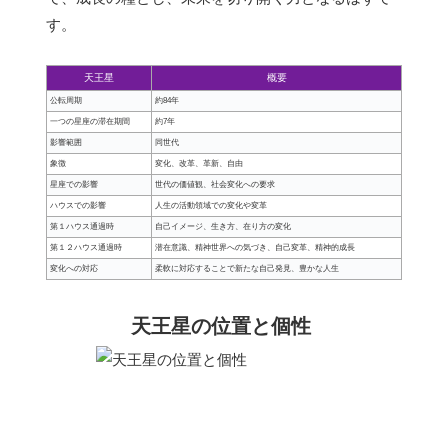
す。
天王星
概要
公転周期
約84年
一つの星座の滞在期間
約7年
影響範囲
同世代
象徴
変化、改革、革新、自由
星座での影響
世代の価値観、社会変化への要求
ハウスでの影響
人生の活動領域での変化や変革
第１ハウス通過時
自己イメージ、生き方、在り方の変化
第１２ハウス通過時
潜在意識、精神世界への気づき、自己変革、精神的成長
変化への対応
柔軟に対応することで新たな自己発見、豊かな人生
天王星の位置と個性