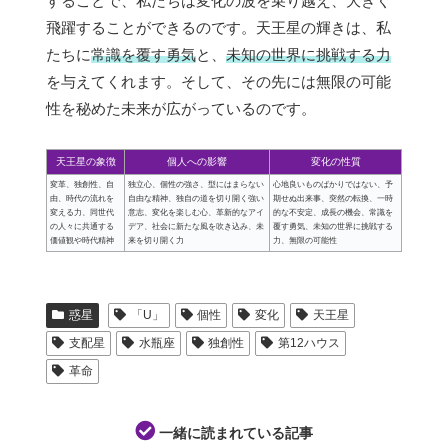
することで、私たちは変化の波を乗り越え、大きく
飛躍することができるのです。天王星の輝きは、私
たちに
常識を覆す勇気
と、
未知の世界に挑戦する力
を与えてくれます。そして、その先には無限の可能
性を秘めた未来が広がっているのです。
天王星の象徴
個人への影響
変化の性質
変革、独創性、自
独立心、個性の強さ、型にはまらない
心地良いものばかりではない、予
由、時代の流れを
自由な精神、独自の道を切り開く強い
期せぬ出来事、突然の転換、一時
変える力、同世代
意志、変化を楽しむ心、革新的なアイ
的な不安定、成長の機会、常識を
の人々に共通する
デア、社会に新たな風を吹き込み、未
覆す勇気、未知の世界に挑戦する
価値観や時代精神
来を切り開く力
力、無限の可能性
惑星
「U」
個性
変化
天王星
支配星
水瓶座
独創性
第12ハウス
革命
一緒に読まれている記事