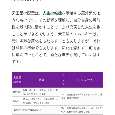
天王星の配置は、
人生の転機
を示唆する羅針盤のよ
うなものです。その影響を理解し、自分自身の可能
性を最大限に活かすことで、より充実した人生を歩
むことができるでしょう。天王星のエネルギーは、
時に困難な変化をもたらすこともありますが、それ
は成長の機会でもあります。変化を恐れず、前向き
に進んでいくことで、新たな世界が開けていくはず
です。.
ハ
天王星
特徴
ウ
ハウスの特徴
の位置
ス
温厚、情に厚い、革新的、人助けに熱
おひつ座
心、古い慣習を打ち破る
1ハ
自分自身を表現する方法において、型
ウス
破りで革新的
華やか、表現力豊か、独自の発想、大
しし座
胆な行動、個性を前面に出す
10ハ
仕事や社会的な立場において、大きな
(他の星座については言及なし)
ウス
変化や改革を経験しやすい