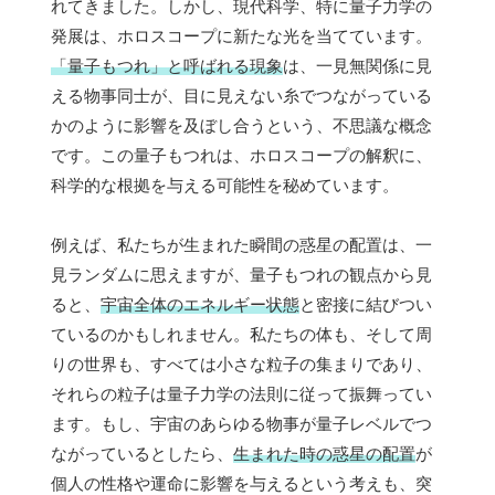
れてきました。しかし、現代科学、特に量子力学の
発展は、ホロスコープに新たな光を当てています。
「量子もつれ」と呼ばれる現象
は、一見無関係に見
える物事同士が、目に見えない糸でつながっている
かのように影響を及ぼし合うという、不思議な概念
です。この量子もつれは、ホロスコープの解釈に、
科学的な根拠を与える可能性を秘めています。
例えば、私たちが生まれた瞬間の惑星の配置は、一
見ランダムに思えますが、量子もつれの観点から見
ると、
宇宙全体のエネルギー状態
と密接に結びつい
ているのかもしれません。私たちの体も、そして周
りの世界も、すべては小さな粒子の集まりであり、
それらの粒子は量子力学の法則に従って振舞ってい
ます。もし、宇宙のあらゆる物事が量子レベルでつ
ながっているとしたら、
生まれた時の惑星の配置
が
個人の性格や運命に影響を与えるという考えも、突