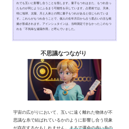
れでも互いに影響し合うことを指します。量子もつれはまた、もつれ合っ
たものが同じようにふるまう可能性を示しています。占星術では、天体、
特に地球、太陽、月と人体との間に量子もつれがあると信じられていま
す。これらがもつれ合うことで、個人の生年月日から占う星占いの主な根
拠が形成されます。アインシュタインは、当時測定できなかったこのもつ
れを「不気味な遠隔作用」と呼んでいました。
不思議なつながり
宇宙の広がりにおいて、互いに遠く離れた物体が不
思議な糸で結ばれているかのように影響し合う現象
が存在するかもしれません。
まるで運命の赤い糸の