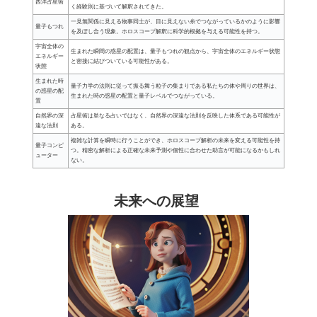
西洋占星術
く経験則に基づいて解釈されてきた。
一見無関係に見える物事同士が、目に見えない糸でつながっているかのように影響
量子もつれ
を及ぼし合う現象。ホロスコープ解釈に科学的根拠を与える可能性を持つ。
宇宙全体の
生まれた瞬間の惑星の配置は、量子もつれの観点から、宇宙全体のエネルギー状態
エネルギー
と密接に結びついている可能性がある。
状態
生まれた時
量子力学の法則に従って振る舞う粒子の集まりである私たちの体や周りの世界は、
の惑星の配
生まれた時の惑星の配置と量子レベルでつながっている。
置
自然界の深
占星術は単なる占いではなく、自然界の深遠な法則を反映した体系である可能性が
遠な法則
ある。
複雑な計算を瞬時に行うことができ、ホロスコープ解析の未来を変える可能性を持
量子コンピ
つ。精密な解析による正確な未来予測や個性に合わせた助言が可能になるかもしれ
ューター
ない。
未来への展望