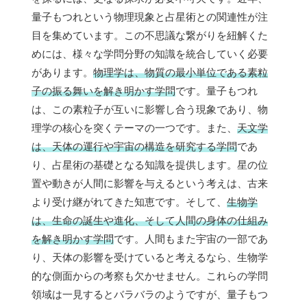
量子もつれという物理現象と占星術との関連性が注
目を集めています。この不思議な繋がりを紐解くた
めには、様々な学問分野の知識を統合していく必要
があります。
物理学は、物質の最小単位である素粒
子の振る舞いを解き明かす学問
です。量子もつれ
は、この素粒子が互いに影響し合う現象であり、物
理学の核心を突くテーマの一つです。また、
天文学
は、天体の運行や宇宙の構造を研究する学問
であ
り、占星術の基礎となる知識を提供します。星の位
置や動きが人間に影響を与えるという考えは、古来
より受け継がれてきた知恵です。そして、
生物学
は、生命の誕生や進化、そして人間の身体の仕組み
を解き明かす学問
です。人間もまた宇宙の一部であ
り、天体の影響を受けていると考えるなら、生物学
的な側面からの考察も欠かせません。これらの学問
領域は一見するとバラバラのようですが、量子もつ