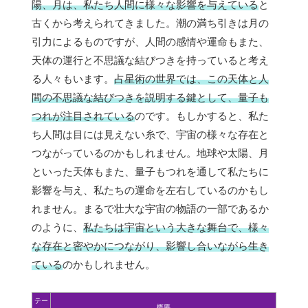
陽、月は、私たち人間に様々な影響を与えている
と
古くから考えられてきました。潮の満ち引きは月の
引力によるものですが、人間の感情や運命もまた、
天体の運行と不思議な結びつきを持っていると考え
る人々もいます。
占星術の世界では、この天体と人
間の不思議な結びつきを説明する鍵として、量子も
つれが注目されている
のです。もしかすると、私た
ち人間は目には見えない糸で、宇宙の様々な存在と
つながっているのかもしれません。地球や太陽、月
といった天体もまた、量子もつれを通して私たちに
影響を与え、私たちの運命を左右しているのかもし
れません。まるで壮大な宇宙の物語の一部であるか
のように、
私たちは宇宙という大きな舞台で、様々
な存在と密やかにつながり、影響し合いながら生き
ている
のかもしれません。
テー
概要