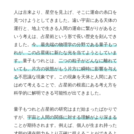
人は古来より、星空を見上げ、そこに運命の糸口を
見つけようとしてきました。遠い宇宙にある天体の
運行と、地上で生きる人間の運命に繋がりがあると
いう考えは、占星術という形で長い歴史を刻んでき
ました。
今、最先端の物理学の分野である量子もつ
れが、この占星術に新たな光を当てようとしていま
す。
量子もつれとは、
二つの粒子がどんなに離れて
いても、片方の状態がもう片方に瞬時に影響を与え
る
不思議な現象です。この現象を天体と人間にあて
はめて考えることで、占星術の根底にある考え方を
科学的に解明できる可能性が出てきました。
量子もつれと占星術の研究はまだ始まったばかりで
すが、
宇宙と人間の関係に対する理解がより深まる
ことが期待されます。例えば、個人が生まれ持った
才能や潜在能力をより正確に捉えることができるよ