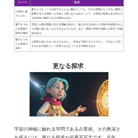
テーマ
概要
量子もつれ（二つの粒子がどんなに離れていても、片方の状態がもう片方に瞬時に
占星術と量
影響を与える現象）を天体と人間にあてはめることで、占星術の根底にある考え方
子もつれ
を科学的に解明できる可能性がある。
量子もつれ
宇宙と人間の関係に対する理解が深まり、個人が生まれ持った才能や潜在能力をよ
と占星術の
り正確に捉えることができるようになる。また、病気の予防や治療にも役立つ可能
研究の期待
性がある。
量子もつれ
占星術を単なる占い以上のものにし、未来を予測するだけでなく、人生をより良く
と占星術の
するための指針として活用できるようになる可能性がある。
未来
更なる探求
宇宙の神秘に触れる学問である占星術。その奥深さ
を探るには、更なる探求が必要不可欠です。近年、