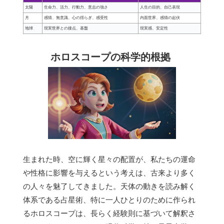
太陽
生命力、活力、行動力、意志の強さ
人生の目的、自己表現
月
感情、無意識、心の揺らぎ、感受性
内面世界、感情の起伏
地球
現実世界との接点、基盤
現実感、安定性
ホロスコープの科学的根拠
生まれた時、空に輝く星々の配置が、私たちの運命
や性格に影響を与えるという考えは、古来より多く
の人々を魅了してきました。天体の動きを読み解く
体系である占星術、特に一人ひとりのために作られ
るホロスコープは、長らく経験則に基づいて解釈さ