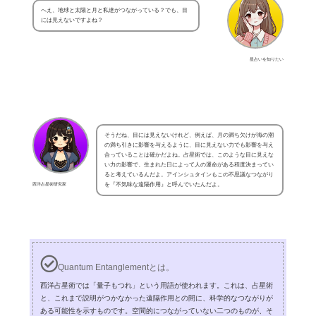
へえ、地球と太陽と月と私達がつながっている？でも、目
には見えないですよね？
星占いを知りたい
そうだね、目には見えないけれど、例えば、月の満ち欠けが海の潮
の満ち引きに影響を与えるように、目に見えない力でも影響を与え
合っていることは確かだよね。占星術では、このような目に見えな
い力の影響で、生まれた日によって人の運命がある程度決まってい
ると考えているんだよ。アインシュタインもこの不思議なつながり
西洋占星術研究家
を『不気味な遠隔作用』と呼んでいたんだよ。
Quantum Entanglementとは。
西洋占星術では「量子もつれ」という用語が使われます。これは、占星術
と、これまで説明がつかなかった遠隔作用との間に、科学的なつながりが
ある可能性を示すものです。空間的につながっていない二つのものが、そ