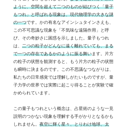
ように、空間を超えて二つのものが結びつく「量子
もつれ」と呼ばれる現象は、現代物理学の大きな謎
の一つ
です。かの有名なアインシュタインさえも、
この不可思議な現象を「不気味な遠隔作用」と呼
び、その奇妙さに困惑を示しました。量子もつれ
は、
二つの粒子がどんなに遠く離れていても、まる
で一つの存在であるかのように振る舞い
ます。片方
の粒子の状態を観測すると、もう片方の粒子の状態
も瞬時に決まるのです。この不思議なつながりは、
私たちの日常感覚では理解しがたいものですが、量
子力学の世界では実際に起こり得ることが実験で確
かめられています。
この量子もつれという概念は、占星術のような一見
説明のつかない現象を理解する手がかりとなるかも
しれません。
夜空に輝く星々、とりわけ地球、太