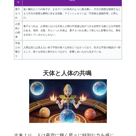
マ
量子
遠く離れた二つの粒子が、まるで一つの存在のように振る舞い、片方の状態を観測すると
もつ
もう片方の状態も瞬時に決まる現象。アインシュタインは「不気味な遠隔作用」と呼ん
れ
だ。
占星
量子もつれは、占星術における天体と人間の不思議な結びつきを説明する鍵となる可能性
術と
がある。地球、太陽、月といった天体は、量子もつれを通して私たちに影響を与え、運命
の関
を左右しているかもしれない。
連
宇宙
との
人間は目には見えない糸で宇宙の様々な存在とつながっており、壮大な宇宙の物語の一部
繋が
として、様々な存在と密やかにつながり、影響し合いながら生きている。
り
天体と人体の共鳴
古来より、人は夜空に輝く星々に特別な力を感じ、