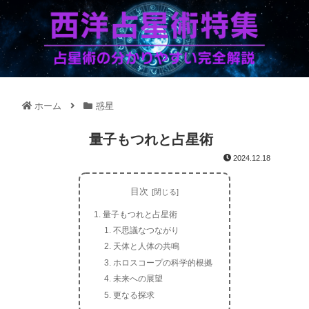
ホーム
惑星
量子もつれと占星術
2024.12.18
目次
量子もつれと占星術
不思議なつながり
天体と人体の共鳴
ホロスコープの科学的根拠
未来への展望
更なる探求