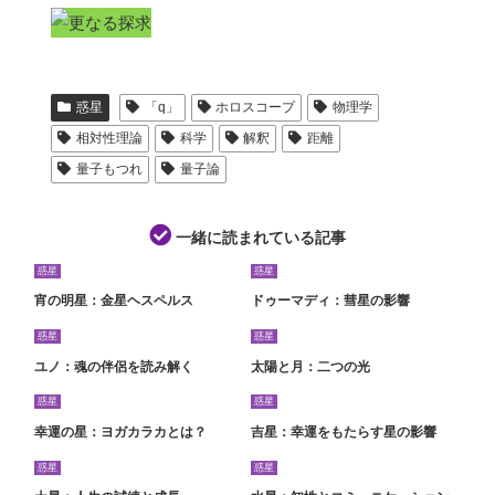
惑星
「q」
ホロスコープ
物理学
相対性理論
科学
解釈
距離
量子もつれ
量子論
一緒に読まれている記事
惑星
惑星
宵の明星：金星ヘスペルス
ドゥーマディ：彗星の影響
惑星
惑星
ユノ：魂の伴侶を読み解く
太陽と月：二つの光
惑星
惑星
幸運の星：ヨガカラカとは？
吉星：幸運をもたらす星の影響
惑星
惑星