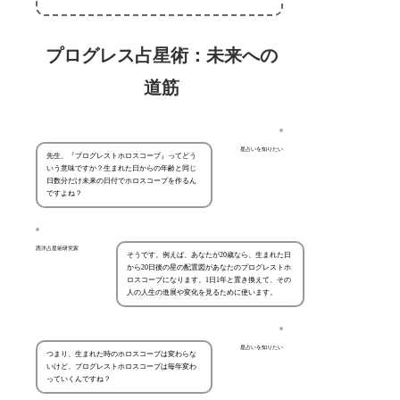
プログレス占星術：未来への
道筋
星占いを知りたい
先生、『プログレストホロスコープ』ってどう
いう意味ですか？生まれた日からの年齢と同じ
日数分だけ未来の日付でホロスコープを作るん
ですよね？
西洋占星術研究家
そうです。例えば、あなたが20歳なら、生まれた日
から20日後の星の配置図があなたのプログレストホ
ロスコープになります。1日1年と置き換えて、その
人の人生の進展や変化を見るために使います。
星占いを知りたい
つまり、生まれた時のホロスコープは変わらな
いけど、プログレストホロスコープは毎年変わ
っていくんですね？