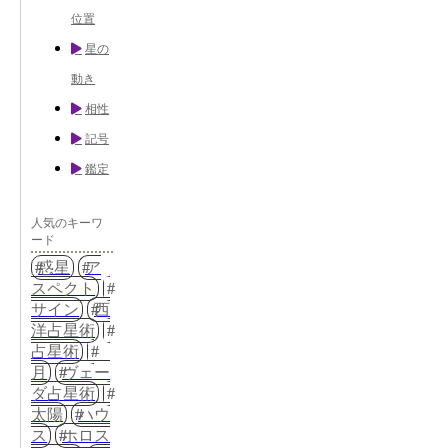
位置
星の
動き
相性
記号
鑑定
人気のキーワ
ード
惑星
ア
スペクト
サイン
西
洋占星術
占星術
月
ヴェー
ダ占星術
太陽
ハウ
ス
ホロス