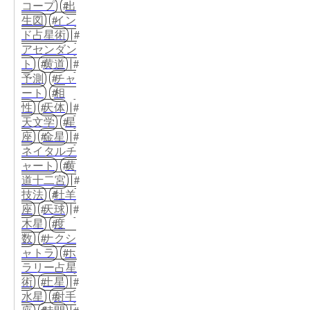
コープ
出
生図
イン
ド占星術
アセンダン
ト
黄道
予測
チャ
ート
相
性
天体
天文学
星
座
金星
ネイタルチ
ャート
黄
道十二宮
技法
牡羊
座
天球
木星
度
数
ナクシ
ャトラ
ホ
ラリー占星
術
土星
水星
射手