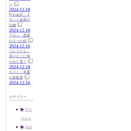
ー
2024.12.18
叶わぬ恋：キ
ロンと金星の
試練
2024.12.18
デカン：星座
の３つの顔
2024.12.16
クレイドル：
揺りかごに抱
かれた星々
2024.12.18
カイト：幸運
の星配置
2024.12.16
カテゴリー
アス
ペクト
その