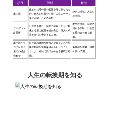
項目
説明
特徴
生まれた時の星の配置を写し取ったも
静的な情報。人生の
出生図
の。個人の性質や才能、人生のテーマ
設計図。
を読み解くための資料。
動的な情報。時間の
出生図を基に、時間の流れとともに変
プログレス
流れを加味。出生図
化する星の配置を描き出し、個人の成
占星術
と重ね合わせて解
長や変化を予測する占術。
釈。
出生図とプ
出生図の静的な情報とプログレス占星
ログレス占
術の動的な情報を組み合わせること
多角的な理解、精度
星術の組み
で、より複雑で奥行きのある解釈が可
の高い予測。
合わせ
能。
人生の転換期を知る