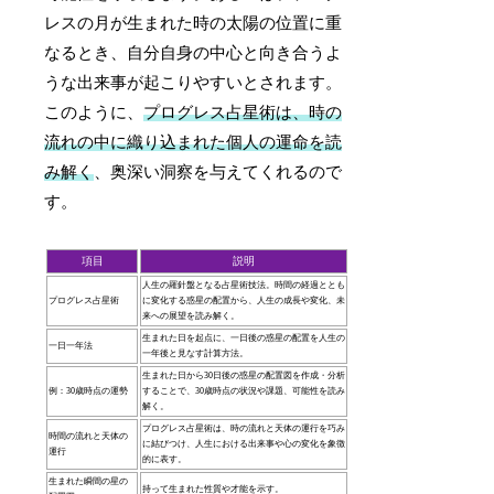
レスの月が生まれた時の太陽の位置に重
なるとき、自分自身の中心と向き合うよ
うな出来事が起こりやすいとされます。
このように、
プログレス占星術は、時の
流れの中に織り込まれた個人の運命を読
み解く
、奥深い洞察を与えてくれるので
す。
項目
説明
人生の羅針盤となる占星術技法。時間の経過ととも
プログレス占星術
に変化する惑星の配置から、人生の成長や変化、未
来への展望を読み解く。
生まれた日を起点に、一日後の惑星の配置を人生の
一日一年法
一年後と見なす計算方法。
生まれた日から30日後の惑星の配置図を作成・分析
例：30歳時点の運勢
することで、30歳時点の状況や課題、可能性を読み
解く。
プログレス占星術は、時の流れと天体の運行を巧み
時間の流れと天体の
に結びつけ、人生における出来事や心の変化を象徴
運行
的に表す。
生まれた瞬間の星の
持って生まれた性質や才能を示す。