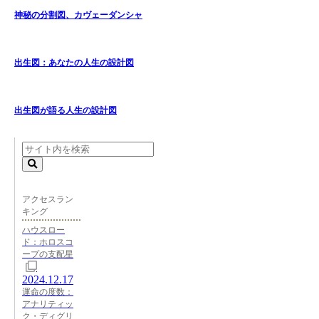
神秘の分割図、カヴェーダンシャ
出生図：あなたの人生の設計図
出生図が語る人生の設計図
アクセスラン
キング
ハウスロー
ド：ホロスコ
ープの支配星
2024.12.17
運命の度数：
アナリティッ
ク・ディグリ