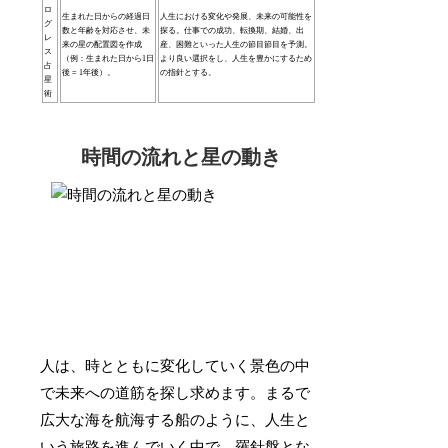
ロ
生まれた日からの経過日
人生における変化や発展、未来の可能性を
グ
数と年齢を対応させ、未
探る。仕事での成功、転換期、結婚、出
レ
来の星の配置図を作成
産、困難といった人生の節目節目を予測。
ス
（例：生まれた日から1日
より良い選択をし、人生を豊かにするため
占
後 = 1年後）。
の指針とする。
星
術
時間の流れと星の動き
人は、時とともに変化していく景色の中
で未来への道筋を探し求めます。まるで
広大な海を航海する船のように、人生と
いう旅路を進んでいく中で、羅針盤とな