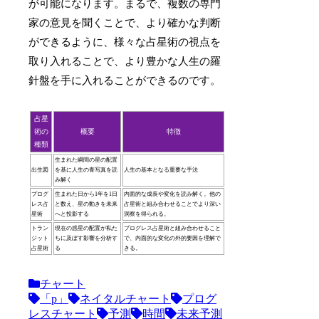
が可能になります。まるで、複数の専門
家の意見を聞くことで、より確かな判断
ができるように、様々な占星術の視点を
取り入れることで、より豊かな人生の羅
針盤を手に入れることができるのです。
占星
術の
概要
特徴
種類
生まれた瞬間の星の配置
出生図
を基に人生の青写真を読
人生の基本となる重要な手法
み解く
プログ
生まれた日から1年を1日
内面的な成長や変化を読み解く。他の
レス占
と数え、星の動きを未来
占星術と組み合わせることでより深い
星術
へと投影する
洞察を得られる。
トラン
現在の惑星の配置が私た
プログレス占星術と組み合わせること
ジット
ちに及ぼす影響を分析す
で、内面的な変化の外的要因を理解で
占星術
る
きる。
チャート
「p」
ネイタルチャート
プログ
レスチャート
予測
時間
未来予測