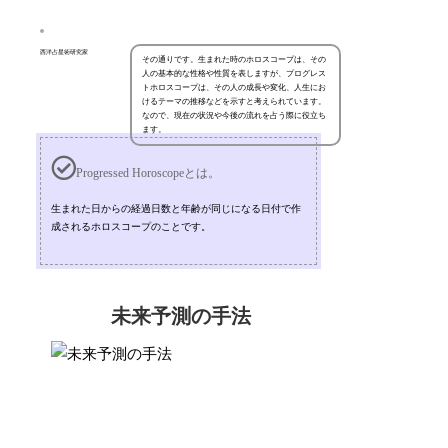
西洋占星術研究家
その通りです。生まれた時のホロスコープは、その
人の基本的な性格や性質を表しますが、プログレス
トホロスコープは、その人の成長や変化、人生にお
けるテーマの推移などを示すと考えられています。
なので、現在の状況や今後の流れを占う際に役立ち
ます。
Progressed Horoscopeとは。
生まれた日からの経過日数と年齢が同じになる日付で作
成されるホロスコープのことです。
未来予測の手法