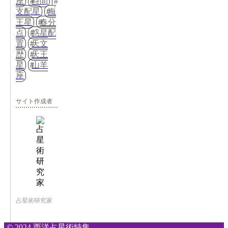
座
時間
支配星
海
王星
春分
点
惑星配
置
天文
歴
天王
星
山羊
座
サイト作成者
占星術研究家
© 2024 西洋占星術特集.