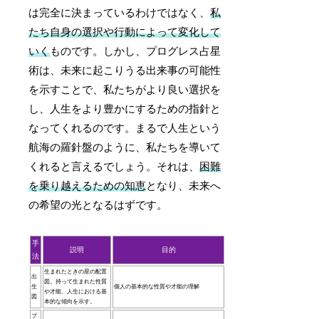
は完全に決まっているわけではなく、
私
たち自身の選択や行動によって変化して
いく
ものです。しかし、プログレス占星
術は、未来に起こりうる出来事の可能性
を示すことで、私たちがより良い選択を
し、人生をより豊かにするための指針と
なってくれるのです。まるで人生という
航海の羅針盤のように、私たちを導いて
くれると言えるでしょう。それは、
困難
を乗り越えるための知恵
となり、未来へ
の希望の光となるはずです。
手
説明
目的
法
生まれたときの星の配置
出
図。持って生まれた性質
生
個人の基本的な性質や才能の理解
や才能、人生における基
図
本的な傾向を示す。
プ