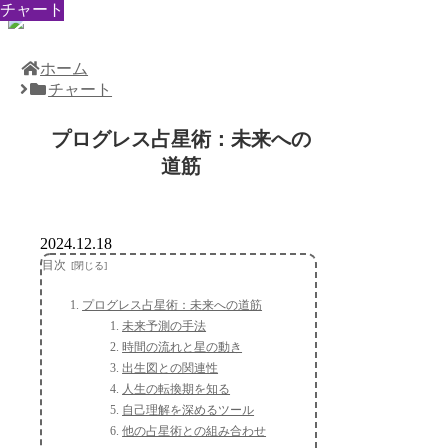
チャート
チャート
チャート
チャート
チャート
チャート
チャート
チャート
チャート
ホーム
チャート
プログレス占星術：未来への
道筋
2024.12.18
目次
プログレス占星術：未来への道筋
未来予測の手法
時間の流れと星の動き
出生図との関連性
人生の転換期を知る
自己理解を深めるツール
他の占星術との組み合わせ