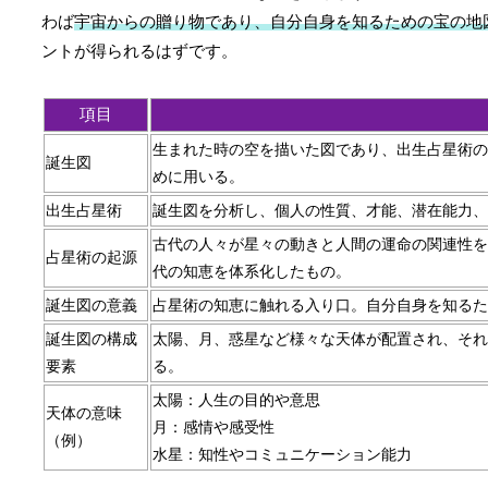
わば
宇宙からの贈り物であり、自分自身を知るための宝の地
ントが得られるはずです。
項目
生まれた時の空を描いた図であり、出生占星術の
誕生図
めに用いる。
出生占星術
誕生図を分析し、個人の性質、才能、潜在能力、
古代の人々が星々の動きと人間の運命の関連性を
占星術の起源
代の知恵を体系化したもの。
誕生図の意義
占星術の知恵に触れる入り口。自分自身を知るた
誕生図の構成
太陽、月、惑星など様々な天体が配置され、それ
要素
る。
太陽：人生の目的や意思
天体の意味
月：感情や感受性
（例）
水星：知性やコミュニケーション能力