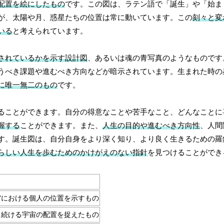
配置を絵にしたもの
です。この図は、ラテン語で「誕生」や「始ま
が、太陽や月、惑星たちの位置は常に動いています。この
刻々と変
いる
と考えられています。
されているかを示す設計図
、あるいは魂の青写真のようなものです
うべき課題や進むべき方向などが暗示されています。生まれた時の
に唯一無二のもの
です。
ることができます。自分の得意なことや苦手なこと、どんなことに
握する
ことができます。また、
人生の目的や進むべき方向性
、人間
す。誕生図は、自分自身をより深く知り、より良く生きるための羅
らしい人生を歩むためのかけがえのない指針
を見つけることができ
宙における個人の位置を示すもの
し続ける宇宙の配置を捉えたもの