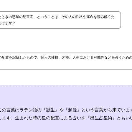
たときの惑星の配置図…ということは、その人の性格や運命を読み解くた
のですか？
の宇宙の配置を記録したもので、個人の性格、才能、人生における可能性などを占うため
この言葉はラテン語の『誕生』や『起源』という言葉から来ていま
します。生まれた時の星の配置による占いを『出生占星術』ともい