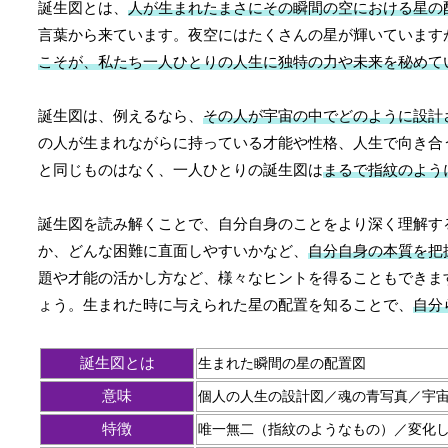
誕生図とは、
人が生まれたまさにその瞬間の空における星の
言葉から来ています。夜空にはたくさんの星が輝いています
こそが、私たち一人ひとりの人生に独特の力や未来を秘めて
誕生図は、例えるなら、
その人が宇宙の中でどのように設計
の人が生まれながらに持っている才能や性格、人生で向き合
と同じものはなく、一人ひとりの誕生図は
まるで指紋のよう
誕生図を読み解くことで、自分自身のことをより深く理解す
か、どんな困難に直面しやすいかなど、
自分自身の本質を把
題や才能の活かし方など、様々なヒントを得ることもできま
ょう。生まれた時に与えられた星の配置を知ることで、
自分
誕生図とは
生まれた瞬間の星の配置図
意味
個人の人生の設計図／魂の青写真／宇
特徴
唯一無二（指紋のようなもの）／変化