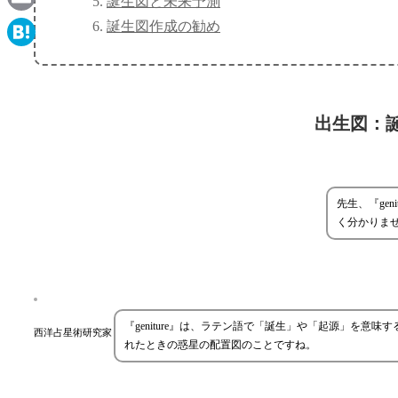
誕生図と未来予測
Email
誕生図作成の勧め
Hatena
出生図：
先生、『ge
く分かりま
『geniture』は、ラテン語で「誕生」や「起源」を
西洋占星術研究家
れたときの惑星の配置図のことですね。