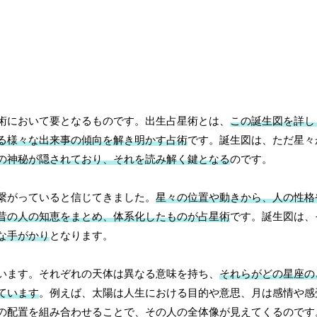
術において要となるものです。出生占星術とは、
この誕生図を詳し
る様々な出来事の傾向を解き明かす占術
です。誕生図は、ただ星々
の神秘が隠されており、それを読み解く鍵となる
のです。
繋がっていると信じてきました。
星々の位置や動きから、人の性格
昔の人の知恵をまとめ、体系化したものが占星術
です。誕生図は、
な手がかり
となります。
います。それぞれの天体は異なる意味を持ち、
それらがどの星座の
ています
。例えば、太陽は人生における目的や意思、月は感情や感
の配置を組み合わせることで、その人の全体像が見えてくるのです