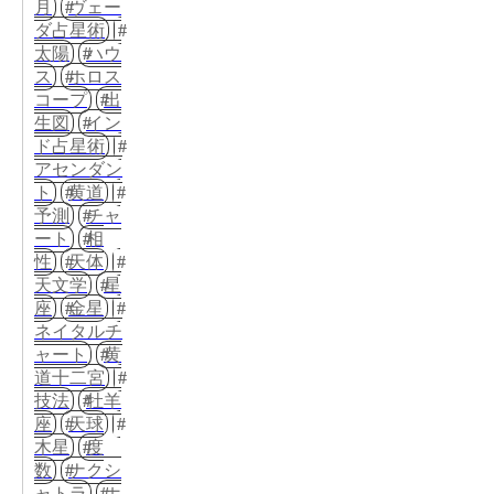
月
ヴェー
ダ占星術
太陽
ハウ
ス
ホロス
コープ
出
生図
イン
ド占星術
アセンダン
ト
黄道
予測
チャ
ート
相
性
天体
天文学
星
座
金星
ネイタルチ
ャート
黄
道十二宮
技法
牡羊
座
天球
木星
度
数
ナクシ
ャトラ
ホ