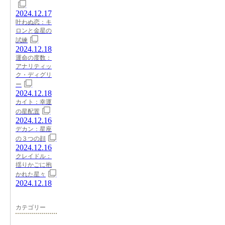
2024.12.17
叶わぬ恋：キ
ロンと金星の
試練
2024.12.18
運命の度数：
アナリティッ
ク・ディグリ
ー
2024.12.18
カイト：幸運
の星配置
2024.12.16
デカン：星座
の３つの顔
2024.12.16
クレイドル：
揺りかごに抱
かれた星々
2024.12.18
カテゴリー