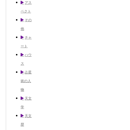
アス
ペクト
その
他
チャ
ート
ハウ
ス
占星
術の人
物
天文
学
天文
歴