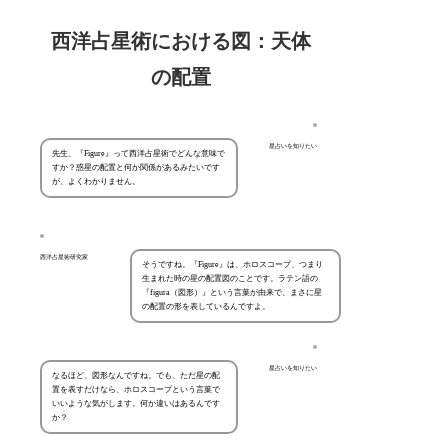
西洋占星術における図：天体
の配置
星占いを知りたい
先生、『Figure』って西洋占星術でどんな意味で
すか？惑星の配置と何か関係があるみたいです
が、よくわかりません。
西洋占星術研究家
そうですね。『Figure』は、ホロスコープ、つまり
生まれた時の星の配置図のことです。ラテン語の
『figura（図形）』という言葉が由来で、まさに星
の配置の形を表しているんですよ。
星占いを知りたい
なるほど、図形なんですね。でも、ただ星の配
置を表すだけなら、ホロスコープという言葉で
いいような気がします。何か違いはあるんです
か？