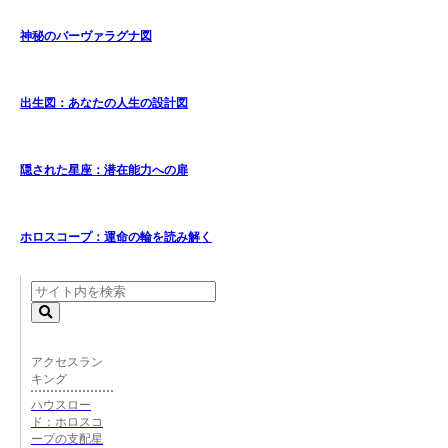
神秘のバーヴァラグナ図
出生図：あなたの人生の設計図
隠された星座：潜在能力への扉
ホロスコープ：運命の輪を読み解く
アクセスラン
キング
ハウスロー
ド：ホロスコ
ープの支配星