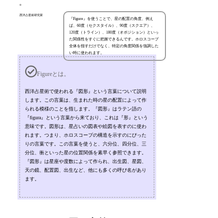
西洋占星術研究家
『Figure』を使うことで、星の配置の角度、例え
ば、60度（セクスタイル）、90度（スクエア）、
120度（トライン）、180度（オポジション）といっ
た関係性をすぐに把握できるんです。ホロスコープ
全体を指すだけでなく、特定の角度関係を強調した
い時に使われます。
Figureとは。
西洋占星術で使われる『図形』という言葉について説明
します。この言葉は、生まれた時の星の配置によって作
られる模様のことを指します。『図形』はラテン語の
『figura』という言葉から来ており、これは『形』という
意味です。図形は、星占いの図表や絵図を表すのに使わ
れます。つまり、ホロスコープの構造を示すのにぴった
りの言葉です。この言葉を使うと、六分位、四分位、三
分位、衝といった星の位置関係を素早く参照できます。
『図形』は星座や度数によって作られ、出生図、星図、
天の鏡、配置図、出生など、他にも多くの呼び名があり
ます。