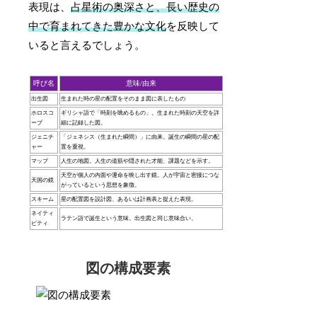
表現は、
占星術の奥深さと、長い歴史の
中で育まれてきた豊かな文化
を反映して
いると言えるでしょう。
呼び名
意味/由来
出生図
生まれた時の星の配置をそのまま図に表したもの
ホロスコ
ギリシャ語で「時刻を眺めるもの」。生まれた時刻の天空を詳
ープ
細に記録した図。
ジェニチ
「ジェネシス（生まれた瞬間）」に由来。誕生の瞬間の星の配
ャー
置を重視。
マップ
人生の地図。人生の道筋や隠された才能、課題などを示す。
天空が個人の内面や運命を映し出す鏡。人が宇宙と密接につな
天国の鏡
がっているという思想を象徴。
スキーム
星の配置図を設計図、あるいは計画表と捉えた表現。
ネイティ
ラテン語で誕生という意味。出生図と同じ意味合い。
ビティ
図の構成要素