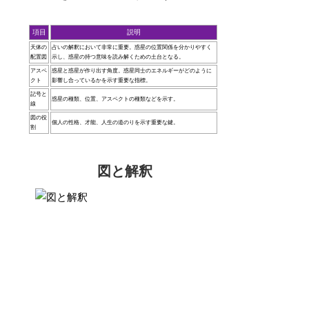
項目
説明
天体の
占いの解釈において非常に重要。惑星の位置関係を分かりやすく
配置図
示し、惑星の持つ意味を読み解くための土台となる。
アスペ
惑星と惑星が作り出す角度。惑星同士のエネルギーがどのように
クト
影響し合っているかを示す重要な指標。
記号と
惑星の種類、位置、アスペクトの種類などを示す。
線
図の役
個人の性格、才能、人生の道のりを示す重要な鍵。
割
図と解釈