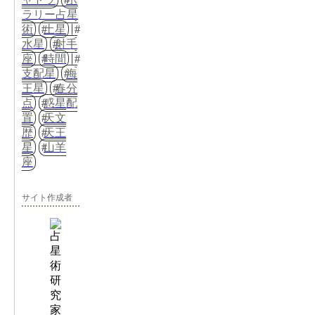
ラリー占星
術
土星
水星
射手
座
時間
支配星
海
王星
春分
点
惑星配
置
天文
歴
天王
星
山羊
座
サイト作成者