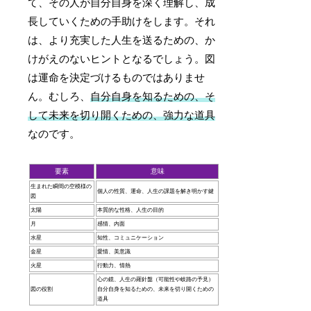
て、その人が自分自身を深く理解し、成
長していくための手助けをします。それ
は、より充実した人生を送るための、か
けがえのないヒントとなるでしょう。図
は運命を決定づけるものではありませ
ん。むしろ、
自分自身を知るための、そ
して未来を切り開くための、強力な道具
なのです。
要素
意味
生まれた瞬間の空模様の
個人の性質、運命、人生の課題を解き明かす鍵
図
太陽
本質的な性格、人生の目的
月
感情、内面
水星
知性、コミュニケーション
金星
愛情、美意識
火星
行動力、情熱
心の鏡、人生の羅針盤（可能性や岐路の予見）
図の役割
自分自身を知るための、未来を切り開くための
道具