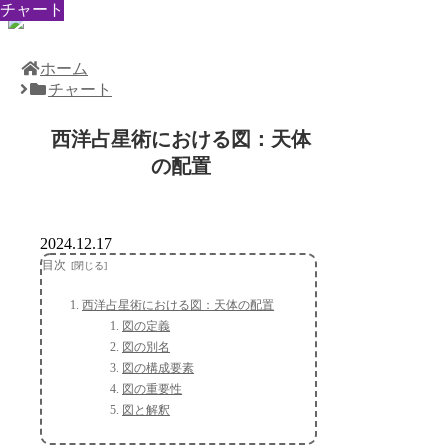
チャート
チャート
チャート
チャート
チャート
チャート
チャート
チャート
チャート
ホーム
チャート
西洋占星術における図：天体
の配置
2024.12.17
目次
西洋占星術における図：天体の配置
図の定義
図の別名
図の構成要素
図の重要性
図と解釈