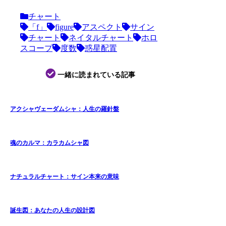
チャート
「f」
figure
アスペクト
サイン
チャート
ネイタルチャート
ホロ
スコープ
度数
惑星配置
一緒に読まれている記事
アクシャヴェーダムシャ：人生の羅針盤
魂のカルマ：カラカムシャ図
ナチュラルチャート：サイン本来の意味
誕生図：あなたの人生の設計図