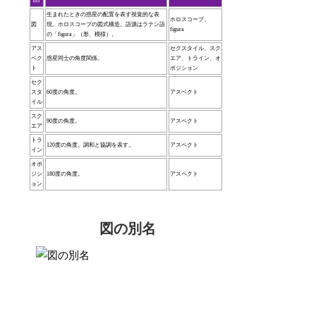
生まれたときの惑星の配置を表す視覚的な表
ホロスコープ、
図
現。ホロスコープの図式構造。語源はラテン語
figura
の「figura」（形、模様）。
アス
セクスタイル、スク
ペク
惑星同士の角度関係。
エア、トライン、オ
ト
ポジション
セク
スタ
60度の角度。
アスペクト
イル
スク
90度の角度。
アスペクト
エア
トラ
120度の角度。調和と協調を表す。
アスペクト
イン
オポ
ジシ
180度の角度。
アスペクト
ョン
図の別名