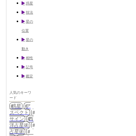
惑星
技法
星の
位置
星の
動き
相性
記号
鑑定
人気のキーワ
ード
惑星
ア
スペクト
サイン
西
洋占星術
占星術