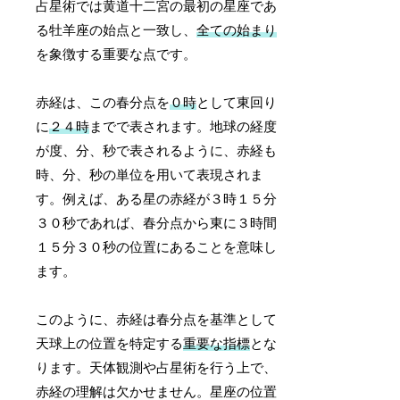
占星術では黄道十二宮の最初の星座であ
る牡羊座の始点と一致し、
全ての始まり
を象徴する重要な点です。
赤経は、この春分点を
０時
として東回り
に
２４時
までで表されます。地球の経度
が度、分、秒で表されるように、赤経も
時、分、秒の単位を用いて表現されま
す。例えば、ある星の赤経が３時１５分
３０秒であれば、春分点から東に３時間
１５分３０秒の位置にあることを意味し
ます。
このように、赤経は春分点を基準として
天球上の位置を特定する
重要な指標
とな
ります。天体観測や占星術を行う上で、
赤経の理解は欠かせません。星座の位置