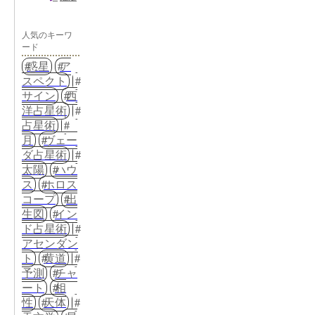
人気のキーワ
ード
惑星
ア
スペクト
サイン
西
洋占星術
占星術
月
ヴェー
ダ占星術
太陽
ハウ
ス
ホロス
コープ
出
生図
イン
ド占星術
アセンダン
ト
黄道
予測
チャ
ート
相
性
天体