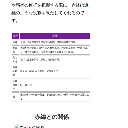
や惑星の運行を把握する際に、赤経は
道
標
のような役割を果たしてくれるので
す。
項目
説明
赤経
天球上の星の位置を特定する座標。地球の経度に相当。
春分
太陽が天の赤道を南から北へ横切る点。赤経の基準点（0時）であ
点
り、牡羊座の始点。占星術では全ての始まりを象徴。
天の
地球の赤道を天球に投影した仮想の円。
赤道
赤経
の範
春分点（0時）から東回りで24時まで。
囲
赤経
の単
時、分、秒
位
赤経3時15分30秒の星は、春分点から東に3時間15分30秒の位置にあ
例
る。
赤緯との関係