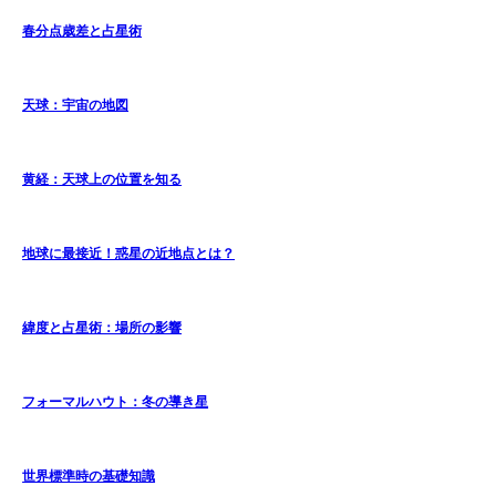
春分点歳差と占星術
天球：宇宙の地図
黄経：天球上の位置を知る
地球に最接近！惑星の近地点とは？
緯度と占星術：場所の影響
フォーマルハウト：冬の導き星
世界標準時の基礎知識