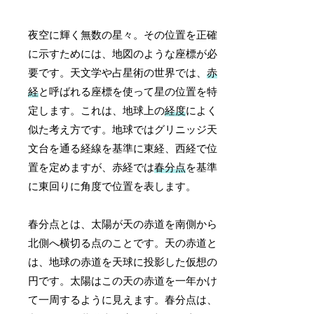
夜空に輝く無数の星々。その位置を正確
に示すためには、地図のような座標が必
要です。天文学や占星術の世界では、
赤
経
と呼ばれる座標を使って星の位置を特
定します。これは、地球上の
経度
によく
似た考え方です。地球ではグリニッジ天
文台を通る経線を基準に東経、西経で位
置を定めますが、赤経では
春分点
を基準
に東回りに角度で位置を表します。
春分点とは、太陽が天の赤道を南側から
北側へ横切る点のことです。天の赤道と
は、地球の赤道を天球に投影した仮想の
円です。太陽はこの天の赤道を一年かけ
て一周するように見えます。春分点は、