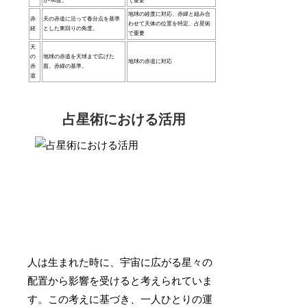
が-90度。
で重要
地球の経度に対応、赤緯と組み合
赤
天の赤道に沿って春分点を基準
わせて天体の位置を特定、占星術
経
とした東回りの角度。
で重要
天
の
地球の赤道を天球まで広げた
地球の赤道に対応
赤
面。赤緯の基準。
道
占星術における活用
人は生まれた時に、宇宙に広がる星々の
配置から影響を受けると考えられていま
す。この考えに基づき、一人ひとりの運