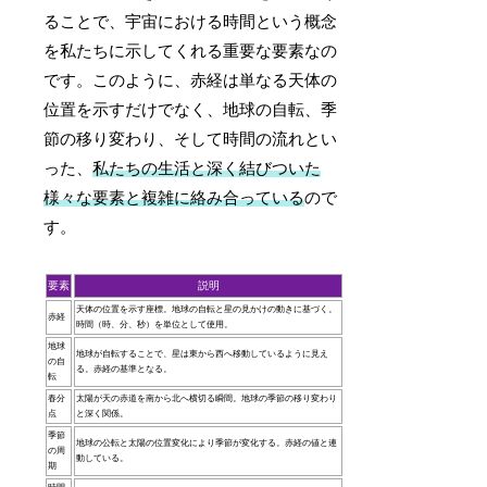
ることで、宇宙における時間という概念
を私たちに示してくれる重要な要素なの
です。このように、赤経は単なる天体の
位置を示すだけでなく、地球の自転、季
節の移り変わり、そして時間の流れとい
った、
私たちの生活と深く結びついた
様々な要素と複雑に絡み合っている
ので
す。
要素
説明
天体の位置を示す座標。地球の自転と星の見かけの動きに基づく。
赤経
時間（時、分、秒）を単位として使用。
地球
地球が自転することで、星は東から西へ移動しているように見え
の自
る。赤経の基準となる。
転
春分
太陽が天の赤道を南から北へ横切る瞬間。地球の季節の移り変わり
点
と深く関係。
季節
地球の公転と太陽の位置変化により季節が変化する。赤経の値と連
の周
動している。
期