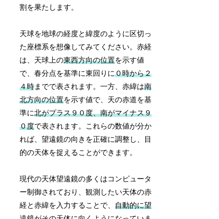
割を果たします。
天球を地球の経度と緯度のように区切っ
た座標系を想像してみてください。赤経
は、天球上の
東西方向の位置
を示す値
で、春分点を基準に東回りに
０時から２
４時
までで表されます。一方、赤緯は
南
北方向の位置
を示す値で、天の赤道を基
準に
北がプラス９０度、南がマイナス９
０度
で表されます。これらの数値が分か
れば、望遠鏡の向きを正確に調整し、目
的の天体を捉えることができます。
現代の天体望遠鏡の多くはコンピュータ
ー制御されており、観測したい天体の赤
経と赤緯を入力することで、
自動的に望
遠鏡がその天体に向く
ようになっていま