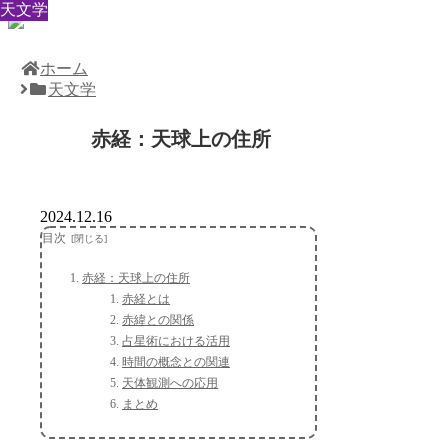
天文学
天文学
天文学
天文学
天文学
天文学
天文学
天文学
天文学
ホーム
天文学
赤経：天球上の住所
2024.12.16
目次
赤経：天球上の住所
赤経とは
赤緯との関係
占星術における活用
時間の概念との関連
天体観測への応用
まとめ