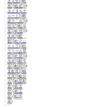
天文学
星
座
金星
ネイタルチ
ャート
黄
道十二宮
技法
牡羊
座
天球
木星
度
数
ナクシ
ャトラ
ホ
ラリー占星
術
土星
水星
射手
座
時間
支配星
海
王星
春分
点
惑星配
置
天文
歴
天王
星
山羊
座