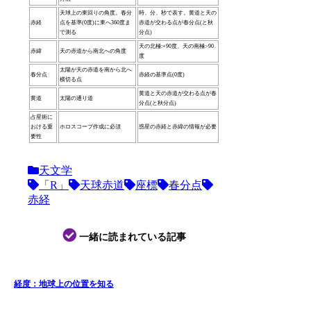
天球上の東回りの角度。春分
時、分、秒で表す。黄道と天の
赤経
点を基準(0度)に東へ360度ま
赤道が交わる点が春分点(と秋
で測る
分点)
天の北極:+90度、天の南極:-90
赤緯
天の赤道から南北への角度
度
太陽が天の赤道を南から北へ
春分点
赤経の基準点(0度)
横切る点
黄道と天の赤道が交わる点が春
黄道
太陽の通り道
分点(と秋分点)
占星術に
おける重
ホロスコープ作成に必須
惑星の赤経と赤緯の情報が必要
要性
天文学
「R」
天球赤道
座標
春分点
赤経
一緒に読まれている記事
経度：地球上の位置を知る