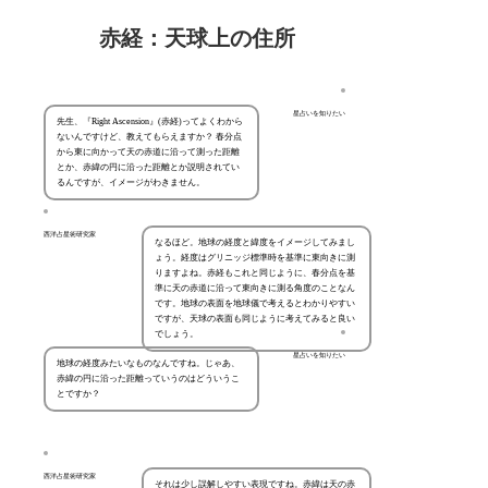
赤経：天球上の住所
星占いを知りたい
先生、『Right Ascension』(赤経)ってよくわから
ないんですけど、教えてもらえますか？ 春分点
から東に向かって天の赤道に沿って測った距離
とか、赤緯の円に沿った距離とか説明されてい
るんですが、イメージがわきません。
西洋占星術研究家
なるほど。地球の経度と緯度をイメージしてみまし
ょう。経度はグリニッジ標準時を基準に東向きに測
りますよね。赤経もこれと同じように、春分点を基
準に天の赤道に沿って東向きに測る角度のことなん
です。地球の表面を地球儀で考えるとわかりやすい
ですが、天球の表面も同じように考えてみると良い
でしょう。
星占いを知りたい
地球の経度みたいなものなんですね。じゃあ、
赤緯の円に沿った距離っていうのはどういうこ
とですか？
西洋占星術研究家
それは少し誤解しやすい表現ですね。赤緯は天の赤