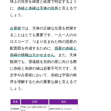
球上の住所を緯度と経度で特定するよう
に、
赤経と赤緯は天体の住所
と言えるで
しょう。
占星術
では、天体の正確な位置を把握す
ることはとても重要です。一人一人のホ
ロスコープ、つまり生まれた時の惑星の
配置図を作成するために、
惑星の赤経と
赤緯の情報は欠かせません
。また、天体
観測でも、望遠鏡を目的の星に向ける際
に赤経と赤緯の値は必要不可欠です。天
文学や占星術において、赤経は宇宙の秩
序を理解するための重要な鍵と言えるで
しょう。
要素
説明
補足
宇宙における星の位置を示す
天球座標
地球の住所のようなもの
方法