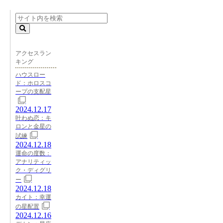
アクセスラン
キング
ハウスロー
ド：ホロスコ
ープの支配星
2024.12.17
叶わぬ恋：キ
ロンと金星の
試練
2024.12.18
運命の度数：
アナリティッ
ク・ディグリ
ー
2024.12.18
カイト：幸運
の星配置
2024.12.16