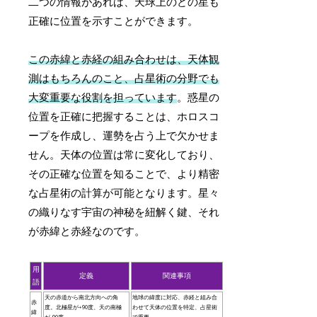
二つの情報があれば、天球上のどの星も
正確に位置を示すことができます。
この赤緯と赤経の組み合わせは、天体観
測はもちろんのこと、占星術の分野でも
大変重要な役割を担っています
。惑星の
位置を正確に把握することは、ホロスコ
ープを作成し、運勢を占う上で欠かせま
せん。天体の位置は常に変化しており、
その正確な位置を知ることで、より精密
な占星術の計算が可能となります。星々
の織りなす宇宙の神秘を紐解く鍵、それ
が赤緯と赤経なのです。
用
定義
関連事項
語
天の赤道から南北方向への角
地球の緯度に対応、赤経と組み合
赤
度。北極星が+90度、天の南極
わせて天体の位置を特定、占星術
緯