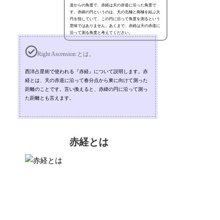
道からの角度で、赤経は天の赤道に沿った角度で
す。赤緯の円というのは、天の北極と南極を結ぶ大
円を指していて、この円に沿って角度を測るという
意味ではありません。あくまで、赤経は天の赤道に
沿って測る角度と考えてください。
Right Ascension:とは。
西洋占星術で使われる『赤経』について説明します。赤
経とは、天の赤道に沿って春分点から東に向けて測った
距離のことです。言い換えると、赤緯の円に沿って測っ
た距離とも言えます。
赤経とは