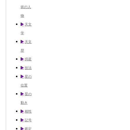
術の人
物
天文
学
天文
歴
惑星
技法
星の
位置
星の
動き
相性
記号
鑑定