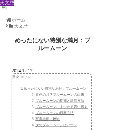
天文歴
天文歴
天文歴
天文歴
天文歴
天文歴
天文歴
天文歴
天文歴
ホーム
天文歴
めったにない特別な満月：ブ
ルームーン
2024.12.17
目次
めったにない特別な満月：ブルームーン
青色の月？ブルームーンの由来
ブルームーンの周期と計算方法
ブルームーンにまつわる言い伝え
ブルームーンの観察方法
写真撮影に挑戦
次のブルームーンはいつ？