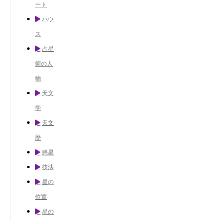
ート
ハウ
ス
占星
術の人
物
天文
学
天文
歴
惑星
技法
星の
位置
星の