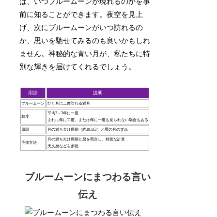
ば、いつブルームーンが現れるのかを事
前に知ることができます。夜空を見上
げ、次にブルームーンがいつ訪れるの
か、思いを馳せてみるのも良いかもしれ
ません。神秘的な青い月が、私たちに特
別な輝きを届けてくれるでしょう。
用語
説明
ブルームーン
ひと月に二度訪れる満月
平均2～3年に一度
頻度
まれに年に二度、または年に一度も見られない場合もある
原因
月の満ち欠け周期（約29.5日）と暦の月のずれ
月の満ち欠け周期と暦を照合し、精密な計算
予測方法
天文暦などを参照
ブルームーンにまつわる言い
伝え