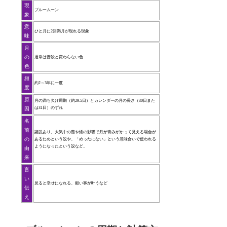
現
ブルームーン
象
意
ひと月に2回満月が現れる現象
味
月
の
通常は普段と変わらない色
色
頻
約2～3年に一度
度
原
月の満ち欠け周期（約29.5日）とカレンダーの月の長さ（30日また
は31日）のずれ
因
名
前
諸説あり。大気中の塵や煙の影響で月が青みがかって見える場合が
の
あるためという説や、「めったにない」という意味合いで使われる
ようになったという説など。
由
来
言
い
見ると幸せになれる、願い事が叶うなど
伝
え