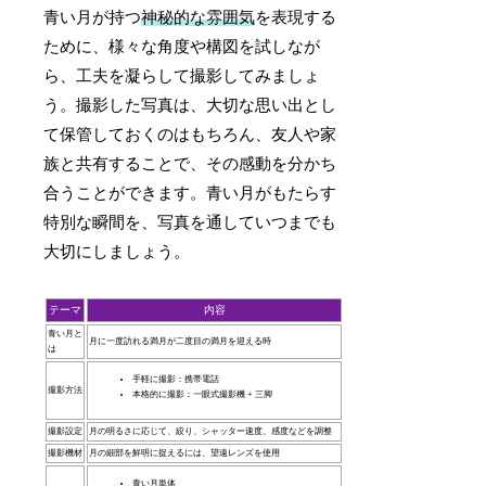
青い月が持つ
神秘的な雰囲気
を表現する
ために、様々な角度や構図を試しなが
ら、工夫を凝らして撮影してみましょ
う。撮影した写真は、大切な思い出とし
て保管しておくのはもちろん、友人や家
族と共有することで、その感動を分かち
合うことができます。青い月がもたらす
特別な瞬間を、写真を通していつまでも
大切にしましょう。
テーマ
内容
青い月と
月に一度訪れる満月が二度目の満月を迎える時
は
手軽に撮影：携帯電話
撮影方法
本格的に撮影：一眼式撮影機 + 三脚
撮影設定
月の明るさに応じて、絞り、シャッター速度、感度などを調整
撮影機材
月の細部を鮮明に捉えるには、望遠レンズを使用
青い月単体