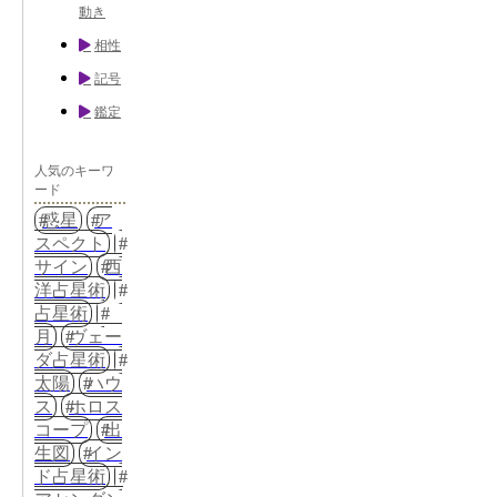
動き
相性
記号
鑑定
人気のキーワ
ード
惑星
ア
スペクト
サイン
西
洋占星術
占星術
月
ヴェー
ダ占星術
太陽
ハウ
ス
ホロス
コープ
出
生図
イン
ド占星術