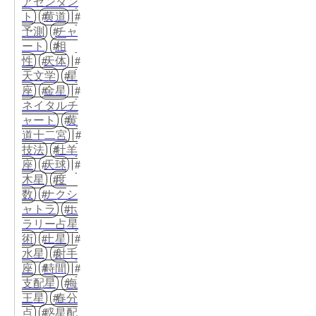
アセンダン
ト
黄道
予測
チャ
ート
相
性
天体
天文学
星
座
金星
ネイタルチ
ャート
黄
道十二宮
技法
牡羊
座
天球
木星
度
数
ナクシ
ャトラ
ホ
ラリー占星
術
土星
水星
射手
座
時間
支配星
海
王星
春分
点
惑星配