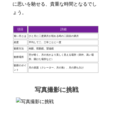
に思いを馳せる、貴重な時間となるでし
ょう。
項目
詳細
青い月とは
ひと月に二度満月が現れる時の二回目の満月
頻度
平均して二、三年ごとに一度
観察方法
肉眼、双眼鏡、望遠鏡
空が暗く、月の光がより美しく見える場所（郊外、高い場
観察場所
所、開けた場所など）
観察のポイ
月の表面（クレーター、月の海）、月の満ち欠け
ント
写真撮影に挑戦