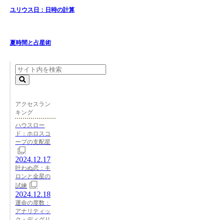
ユリウス日：日時の計算
夏時間と占星術
アクセスラン
キング
ハウスロー
ド：ホロスコ
ープの支配星
2024.12.17
叶わぬ恋：キ
ロンと金星の
試練
2024.12.18
運命の度数：
アナリティッ
ク・ディグリ