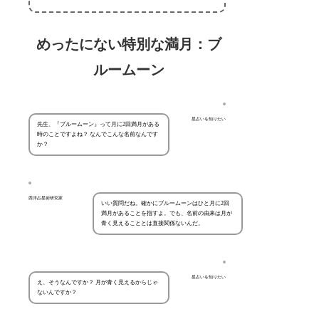
めったにない特別な満月：ブ
ルームーン
星占いを知りたい
先生、『ブルームーン』って月に2回満月がある
時のことですよね？ なんでこんな名前なんです
か？
西洋占星術研究家
いい質問だね。確かにブルームーンはひと月に2回
満月があることを指すよ。でも、名前の由来は月が
青く見えることとは直接関係ないんだ。
星占いを知りたい
え、そうなんですか？ 月が青く見えるからじゃ
ないんですか？