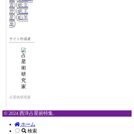
置
天文
歴
天王
星
山羊
座
サイト作成者
占星術研究家
© 2024 西洋占星術特集.
ホーム
検索