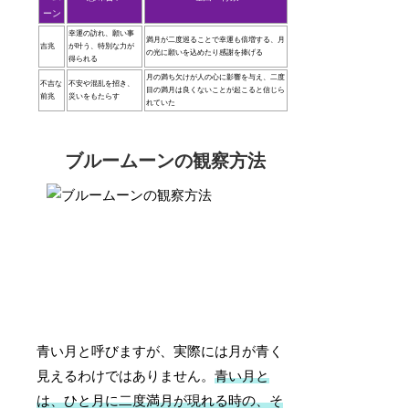
ーン
幸運の訪れ、願い事
満月が二度巡ることで幸運も倍増する、月
吉兆
が叶う、特別な力が
の光に願いを込めたり感謝を捧げる
得られる
月の満ち欠けが人の心に影響を与え、二度
不吉な
不安や混乱を招き、
目の満月は良くないことが起こると信じら
前兆
災いをもたらす
れていた
ブルームーンの観察方法
青い月と呼びますが、実際には月が青く
見えるわけではありません。
青い月と
は、ひと月に二度満月が現れる時の、そ