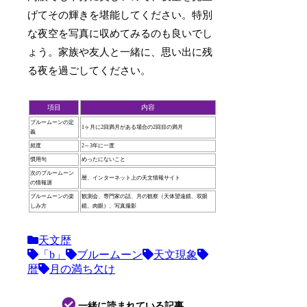
げてその輝きを堪能してください。特別
な夜空を写真に収めてみるのも良いでし
ょう。家族や友人と一緒に、思い出に残
る夜を過ごしてください。
項目
内容
ブルームーンの定
1ヶ月に2回満月がある場合の2回目の満月
義
頻度
2～3年に一度
慣用句
めったにないこと
次のブルームーン
暦、インターネット上の天文情報サイト
の情報源
ブルームーンの楽
観測会、専門家の話、月の観察（天体望遠鏡、双眼
しみ方
鏡、肉眼）、写真撮影
天文歴
「b」
ブルームーン
天文現象
暦
月の満ち欠け
一緒に読まれている記事