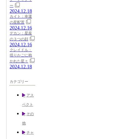
ー
2024.12.18
カイト：幸運
の星配置
2024.12.16
デカン：星座
の３つの顔
2024.12.16
クレイドル：
揺りかごに抱
かれた星々
2024.12.18
カテゴリー
アス
ペクト
その
他
チャ