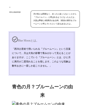
西洋占星術研究家
月の色とは関係なく、めったに起こらないことから
『ブルームーン』と呼ばれるようになったんだよ。
大昔は季節に4回満月がある時、3回目の満月をブル
ームーンと呼んでいたという説もあるんだよ。
Blue Moonとは。
「西洋占星術で用いられる『ブルームーン』という言葉
について。月は大気の影響で青みがかって見えることが
ありますが、ここでいう『ブルームーン』とは、ひと月
に満月が二度現れることを指します。このような現象は
数年おきに一度しか起こりません。」
青色の月？ブルームーンの由
来