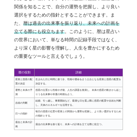
関係を知ることで、自分の運勢を把握し、より良い
選択をするための指針とすることができます。ま
た、
暦は過去の出来事を振り返り、未来への計画を
立てる際にも役立ちます
。このように、暦は星占い
の世界において、単なる時間の記録手段ではなく、
より深く星の影響を理解し、人生を豊かにするため
の重要なツールと言えるでしょう。
暦の役割
詳細
星座と惑星の配
生まれた日と時間に基づき、性格や運命を占う土台となる星座と惑星の配置を
置の決定
決定する。
運勢と未来の予
惑星の位置から性格や才能、人生の課題を推測し、未来の惑星の動きから起こ
測
りうる出来事や幸運の時期を占う。
結婚、引っ越し、事業開始など、最適な日を選ぶ際に惑星の配置や吉凶を判断
吉凶の判断
し、天体のエネルギーを活用する。
毎日の惑星の位置や星座との関係から運勢を把握し、より良い選択をするため
日々の指針
の指針とする。
過去と未来の計
過去の出来事を振り返り、未来への計画を立てる際に役立つ。
画