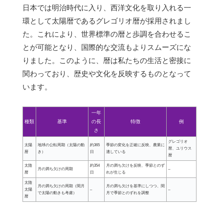
日本では明治時代に入り、西洋文化を取り入れる一
環として太陽暦であるグレゴリオ暦が採用されまし
た。これにより、世界標準の暦と歩調を合わせるこ
とが可能となり、国際的な交流もよりスムーズにな
りました。このように、暦は私たちの生活と密接に
関わっており、歴史や文化を反映するものとなって
います。
一年
種類
基準
の長
特徴
例
さ
グレゴリオ
太陽
地球の公転周期（太陽の動
約365
季節の変化を正確に反映、農業に
暦、ユリウス
暦
き）
日
適している
暦
太陰
約354
月の満ち欠けを反映、季節とのず
月の満ち欠けの周期
–
暦
日
れが生じる
太陰
月の満ち欠けの周期（閏月
月の満ち欠けを基準にしつつ、閏
太陽
–
–
で太陽の動きも考慮）
月で季節とのずれを調整
暦