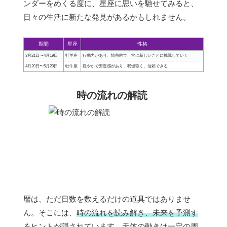
ンダーをめくる度に、星座に思いを馳せてみると、
日々の生活に新たな発見があるかもしれません。
期間
星座
性格
3月21日〜4月19日
牡羊座
行動力があり、情熱的で、常に新しいことに挑戦していく
4月20日〜5月20日
牡牛座
穏やかで安定感があり、我慢強く、信頼できる
時の流れの解読
暦は、ただ日数を数えるだけの道具ではありませ
ん。そこには、
時の流れを読み解き、未来を予測す
るヒント
が隠されています。天体の動きは一定の周