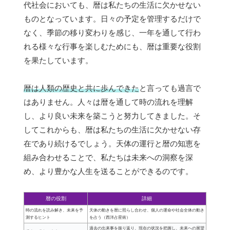
代社会においても、暦は私たちの生活に欠かせない
ものとなっています。日々の予定を管理するだけで
なく、季節の移り変わりを感じ、一年を通して行わ
れる様々な行事を楽しむためにも、暦は重要な役割
を果たしています。
暦は人類の歴史と共に歩んできた
と言っても過言で
はありません。人々は暦を通して時の流れを理解
し、より良い未来を築こうと努力してきました。そ
してこれからも、暦は私たちの生活に欠かせない存
在であり続けるでしょう。天体の運行と暦の知恵を
組み合わせることで、私たちは未来への洞察を深
め、より豊かな人生を送ることができるのです。
暦の役割
詳細
時の流れを読み解き、未来を予
天体の動きを暦に照らし合わせ、個人の運命や社会全体の動き
測するヒント
を占う（西洋占星術）
過去の出来事を振り返り、現在の状況を把握し、未来への展望