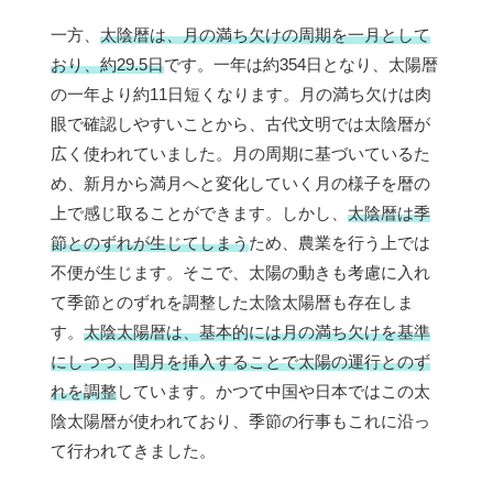
一方、
太陰暦は、月の満ち欠けの周期を一月として
おり、約29.5日
です。一年は約354日となり、太陽暦
の一年より約11日短くなります。月の満ち欠けは肉
眼で確認しやすいことから、古代文明では太陰暦が
広く使われていました。月の周期に基づいているた
め、新月から満月へと変化していく月の様子を暦の
上で感じ取ることができます。しかし、
太陰暦は季
節とのずれが生じてしまう
ため、農業を行う上では
不便が生じます。そこで、太陽の動きも考慮に入れ
て季節とのずれを調整した太陰太陽暦も存在しま
す。
太陰太陽暦は、基本的には月の満ち欠けを基準
にしつつ、閏月を挿入することで太陽の運行とのず
れを調整
しています。かつて中国や日本ではこの太
陰太陽暦が使われており、季節の行事もこれに沿っ
て行われてきました。