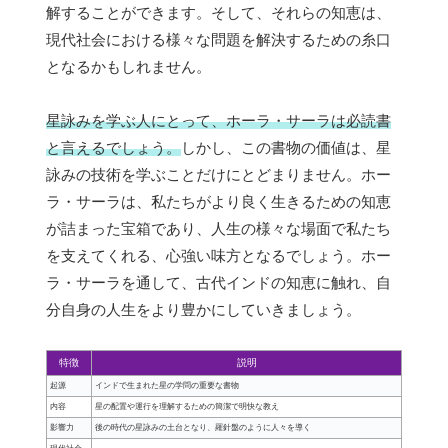
解することができます。そして、それらの知恵は、
現代社会における様々な問題を解決するための糸口
となるかもしれません。
星詠みを学ぶ人にとって、ホーラ・サーラは必読書
と言えるでしょう。
しかし、この書物の価値は、星
詠みの技術を学ぶことだけにとどまりません。ホー
ラ・サーラは、私たちがより良く生きるための知恵
が詰まった宝箱であり、人生の様々な場面で私たち
を支えてくれる、心強い味方となるでしょう。ホー
ラ・サーラを通して、古代インドの知恵に触れ、自
分自身の人生をより豊かにしていきましょう。
特徴
説明
起源
インドで生まれた星の学問の重要な書物
内容
星の配置や運行を理解するための簡潔で明快な教え
影響力
後の時代の星詠みの土台となり、羅針盤のように人々を導く