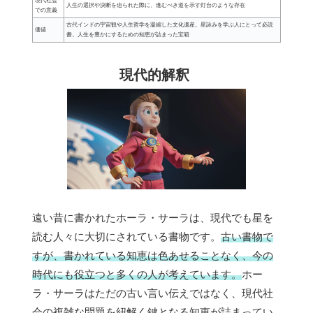
現代社会
人生の選択や決断を迫られた際に、進むべき道を示す灯台のような存在
での意義
古代インドの宇宙観や人生哲学を凝縮した文化遺産。星詠みを学ぶ人にとって必読
価値
書。人生を豊かにするための知恵が詰まった宝箱
現代的解釈
遠い昔に書かれたホーラ・サーラは、現代でも星を
読む人々に大切にされている書物です。
古い書物で
すが、書かれている知恵は色あせることなく、今の
時代にも役立つと多くの人が考えています。
ホー
ラ・サーラはただの古い言い伝えではなく、現代社
会の複雑な問題を紐解く鍵となる知恵が詰まってい