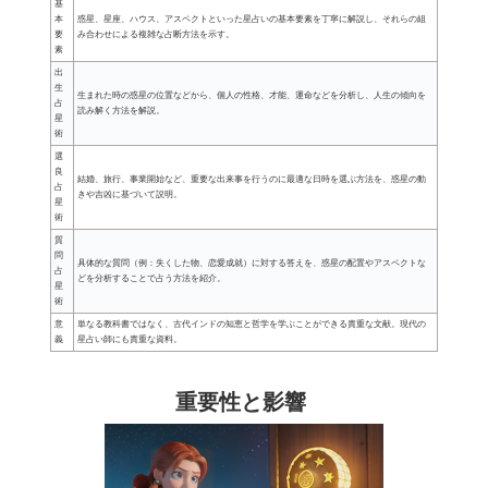
基
本
惑星、星座、ハウス、アスペクトといった星占いの基本要素を丁寧に解説し、それらの組
要
み合わせによる複雑な占断方法を示す。
素
出
生
生まれた時の惑星の位置などから、個人の性格、才能、運命などを分析し、人生の傾向を
占
読み解く方法を解説。
星
術
選
良
結婚、旅行、事業開始など、重要な出来事を行うのに最適な日時を選ぶ方法を、惑星の動
占
きや吉凶に基づいて説明。
星
術
質
問
具体的な質問（例：失くした物、恋愛成就）に対する答えを、惑星の配置やアスペクトな
占
どを分析することで占う方法を紹介。
星
術
意
単なる教科書ではなく、古代インドの知恵と哲学を学ぶことができる貴重な文献。現代の
義
星占い師にも貴重な資料。
重要性と影響