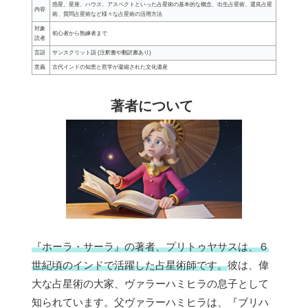
惑星、星座、ハウス、アスペクトといった占星術の基本的な概念、出生占星術、選良占星
内容
術、質問占星術など様々な占星術の活用方法
対象
初心者から熟練者まで
読者
言語
サンスクリット語 (注釈書や翻訳書あり)
意義
古代インドの知恵と哲学が凝縮された文化遺産
著者について
『ホーラ・サーラ』の著者、プリトゥヤサスは、６
世紀頃のインドで活躍した占星術師です。
彼は、偉
大な占星術の大家、ヴァラーハミヒラの息子として
知られています。父ヴァラーハミヒラは、『ブリハ