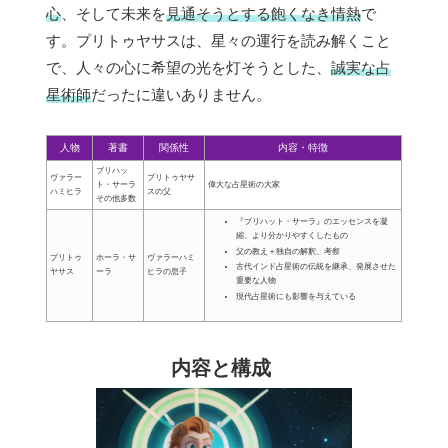
心
、そして未来を
見通そうとする飽くなき情熱
で
す。プリトゥヤサスは、星々の運行を読み解くこと
で、人々の心に希望の光を灯そうとした、
誠実な占
星術師
だったに違いありません。
人物
著書
関係性
内容・特徴
ブリハッ
ヴァラー
プリトゥヤサ
ト・サーラ
偉大な占星術の大家
ハミヒラ
スの父
その他多数
『ブリハット・サーラ』のエッセンスを凝
縮、より分かりやすくしたもの
父の教え＋独自の解釈、考察
プリトゥ
ホーラ・サ
ヴァラーハミ
古代インド占星術の伝統を継承、発展させた
ヤサス
ーラ
ヒラの息子
重要な人物
現代占星術にも影響を与えている
内容と構成