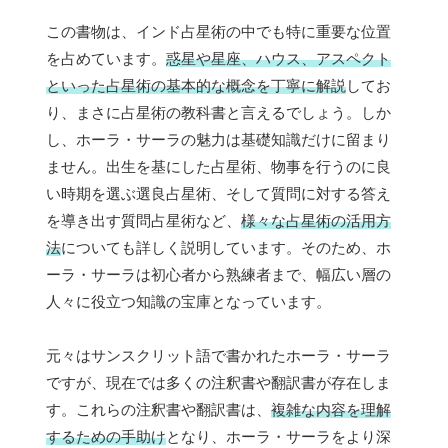
この書物は、インド占星術の中でも特に重要な位置
を占めています。
惑星や星座、ハウス、アスペクト
といった占星術の基本的な概念を丁寧に解説
してお
り、まさに占星術の教科書と言えるでしょう。しか
し、ホーラ・サーラの魅力は基礎知識だけに留まり
ません。出生を基にした占星術、物事を行うのに良
い時期を選ぶ選良占星術、そして質問に対する答え
を導き出す質問占星術など、
様々な占星術の活用方
法
についても詳しく説明しています。そのため、ホ
ーラ・サーラは初心者から熟練者まで、幅広い層の
人々に役立つ知識の宝庫となっています。
元々はサンスクリット語で書かれたホーラ・サーラ
ですが、現在では多くの注釈書や翻訳書が存在しま
す。これらの注釈書や翻訳書は、
複雑な内容を理解
するための手助け
となり、ホーラ・サーラをより深