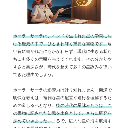
ホーラ・サーラは、インドで生まれた星の学問にお
ける歴史の中で、ひときわ輝く重要な書物です。
遠
い昔に書かれたにもかかわらず、現代に生きる私た
ちにも多くの示唆を与えてくれます。その分かりや
すさと奥深さが、時代を超えて多くの星詠みを導い
てきた理由でしょう。
ホーラ・サーラの影響力は計り知れません。簡潔で
明快な教えは、複雑な星の配置や運行を理解するた
めの道しるべとなり、
後の時代の星詠みたちは、こ
の書物に記された知識を土台として、さらに研究を
深めていきました。
まるで、広大な星の海を航海す