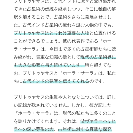
プリトゥヤサスは、古代インドに脈々と受け継がれ
てきた占星術の伝統を継承しつつ、そこに独自の解
釈を加えることで、占星術をさらに発展させまし
た。古代インド占星術の流れを汲む人物の中でも、
プリトゥヤサスはとりわけ重要な人物
と位置付ける
ことができるでしょう。彼の代表作である『ホー
ラ・サーラ』は、今日まで多くの占星術師たちに読
み継がれ、貴重な知識の源として
現代の占星術界に
も大きな影響を与え続けています。
時を超えてな
お、プリトゥヤサスと『ホーラ・サーラ』は、私た
ちに
古代インドの叡智を伝えてくれる
のです。
プリトゥヤサスの生涯や人となりについては、詳し
い記録が残されていません。しかし、彼が記した
『ホーラ・サーラ』は、現代の私たちに多くのこと
を語りかけてくれます。それは、
父ヴァラーハミヒ
ラへの深い尊敬の念
、
占星術に対する真摯な探究