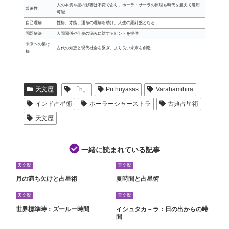
人の本質や星の影響は不変であり、ホーラ・サーラの原理も時代を超えて適用
普遍性
可能
自己理解
性格、才能、運命の理解を助け、人生の羅針盤となる
問題解決
人間関係や仕事の悩みに対するヒントを提供
未来への架け
古代の知恵と現代社会を繋ぎ、より良い未来を創造
橋
天文歴
「h」
Prithuyasas
Varahamihira
インド占星術
ホーラーシャーストラ
古典占星術
天文歴
一緒に読まれている記事
天文歴
天文歴
月の満ち欠けと占星術
夏時間と占星術
天文歴
天文歴
世界標準時：ズールー時間
イシュタカ－ラ：日の出からの時
間