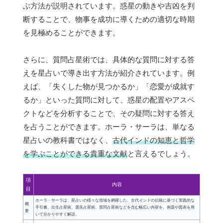
ぶ方法が説明されています。惑星の動きや吉凶を判
断することで、物事を成功に導くための適切な時期
を見極めることができます。
さらに、質問占星術では、具体的な質問に対する答
えを星占いで導き出す方法が紹介されています。例
えば、「失くした物が見つかるか」「恋愛が成就す
るか」といった質問に対して、惑星の配置やアスペ
クトなどを分析することで、その疑問に対する答え
を占うことができます。ホーラ・サーラは、単なる
星占いの教科書ではなく、
古代インドの知恵と哲学
を学ぶことができる貴重な文献
と言えるでしょう。
項
内容
目
ホーラ・サーラは、星占いの様々な領域を網羅した、古代インドの伝統に基づく実践的な
概
手引書。出生占星術、選良占星術、質問占星術などを含む幅広い内容を、例題や図表を用
要
いて分かりやすく解説。