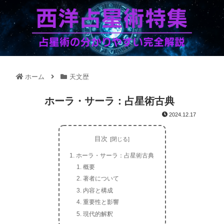
ホーム
天文歴
ホーラ・サーラ：占星術古典
2024.12.17
目次
ホーラ・サーラ：占星術古典
概要
著者について
内容と構成
重要性と影響
現代的解釈