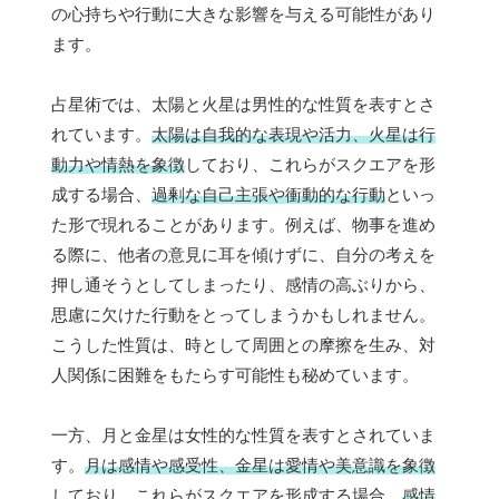
の心持ちや行動に大きな影響を与える可能性があり
ます。
占星術では、太陽と火星は男性的な性質を表すとさ
れています。
太陽は自我的な表現や活力、火星は行
動力や情熱を象徴
しており、これらがスクエアを形
成する場合、
過剰な自己主張や衝動的な行動
といっ
た形で現れることがあります。例えば、物事を進め
る際に、他者の意見に耳を傾けずに、自分の考えを
押し通そうとしてしまったり、感情の高ぶりから、
思慮に欠けた行動をとってしまうかもしれません。
こうした性質は、時として周囲との摩擦を生み、対
人関係に困難をもたらす可能性も秘めています。
一方、月と金星は女性的な性質を表すとされていま
す。
月は感情や感受性、金星は愛情や美意識を象徴
しており、これらがスクエアを形成する場合、
感情