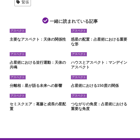
緊張
一緒に読まれている記事
アスペクト
アスペクト
主要なアスペクト：天体の関係性
惑星の配置：占星術における重要
な形
アスペクト
アスペクト
占星術における並行運動：天体の
ハウスとアスペクト：マンデイン
共鳴
アスペクト
アスペクト
アスペクト
分離相：星が語る未来への影響
占星術における150度の関係
アスペクト
アスペクト
セミスクエア：葛藤と成長の星配
つながりの角度：占星術における
置
重要な角度