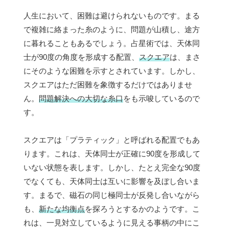
人生において、困難は避けられないものです。まる
で複雑に絡まった糸のように、問題が山積し、途方
に暮れることもあるでしょう。占星術では、天体同
士が90度の角度を形成する配置、
スクエア
は、まさ
にそのような困難を示すとされています。しかし、
スクエアはただ困難を象徴するだけではありませ
ん。
問題解決への大切な糸口
をも示唆しているので
す。
スクエアは「プラティック」と呼ばれる配置でもあ
ります。これは、天体同士が正確に90度を形成して
いない状態を表します。しかし、たとえ完全な90度
でなくても、天体同士は互いに影響を及ぼし合いま
す。まるで、磁石の同じ極同士が反発し合いながら
も、
新たな均衡点
を探ろうとするかのようです。こ
れは、一見対立しているように見える事柄の中にこ