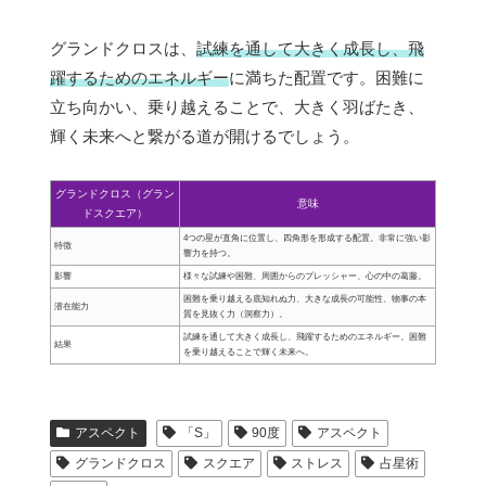
グランドクロスは、
試練を通して大きく成長し、飛
躍するためのエネルギー
に満ちた配置です。困難に
立ち向かい、乗り越えることで、大きく羽ばたき、
輝く未来へと繋がる道が開けるでしょう。
グランドクロス（グラン
意味
ドスクエア）
4つの星が直角に位置し、四角形を形成する配置。非常に強い影
特徴
響力を持つ。
影響
様々な試練や困難、周囲からのプレッシャー、心の中の葛藤。
困難を乗り越える底知れぬ力、大きな成長の可能性、物事の本
潜在能力
質を見抜く力（洞察力）。
試練を通して大きく成長し、飛躍するためのエネルギー。困難
結果
を乗り越えることで輝く未来へ。
アスペクト
「S」
90度
アスペクト
グランドクロス
スクエア
ストレス
占星術