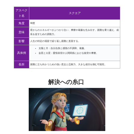
アスペク
スクエア
ト名
角度
90度
星からのエネルギーがぶつかり合い、摩擦や葛藤を生み出す。困難を乗り越え、成
意味
長を促すための原動力。
影響
人生の特定の場面で繰り返し困難に直面する。
太陽と月：自分自身と感情の不調和、葛藤。
具体例
金星と火星：愛情表現や人間関係における衝突や摩擦。
長所
困難に立ち向かうための強い意志と忍耐力、大きな成功を掴む可能性。
解決への糸口