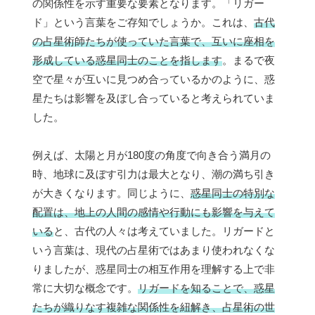
の関係性を示す重要な要素となります。「リガー
ド」という言葉をご存知でしょうか。これは、
古代
の占星術師たちが使っていた言葉で、互いに座相を
形成している惑星同士のことを指します
。まるで夜
空で星々が互いに見つめ合っているかのように、惑
星たちは影響を及ぼし合っていると考えられていま
した。
例えば、太陽と月が180度の角度で向き合う満月の
時、地球に及ぼす引力は最大となり、潮の満ち引き
が大きくなります。同じように、
惑星同士の特別な
配置は、地上の人間の感情や行動にも影響を与えて
いる
と、古代の人々は考えていました。リガードと
いう言葉は、現代の占星術ではあまり使われなくな
りましたが、惑星同士の相互作用を理解する上で非
常に大切な概念です。
リガードを知ることで、惑星
たちが織りなす複雑な関係性を紐解き、占星術の世