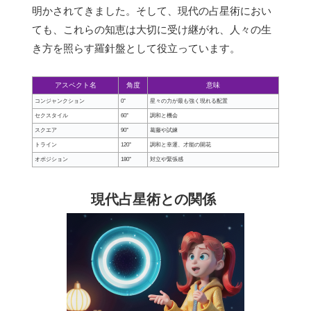
明かされてきました。そして、現代の占星術におい
ても、これらの知恵は大切に受け継がれ、人々の生
き方を照らす羅針盤として役立っています。
アスペクト名
角度
意味
コンジャンクション
0°
星々の力が最も強く現れる配置
セクスタイル
60°
調和と機会
スクエア
90°
葛藤や試練
トライン
120°
調和と幸運、才能の開花
オポジション
180°
対立や緊張感
現代占星術との関係