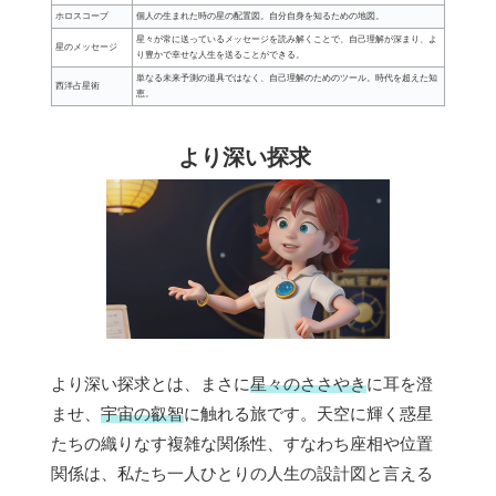
ホロスコープ
個人の生まれた時の星の配置図。自分自身を知るための地図。
星々が常に送っているメッセージを読み解くことで、自己理解が深まり、よ
星のメッセージ
り豊かで幸せな人生を送ることができる。
単なる未来予測の道具ではなく、自己理解のためのツール。時代を超えた知
西洋占星術
恵。
より深い探求
より深い探求とは、まさに
星々のささやき
に耳を澄
ませ、
宇宙の叡智
に触れる旅です。天空に輝く惑星
たちの織りなす複雑な関係性、すなわち座相や位置
関係は、私たち一人ひとりの人生の設計図と言える