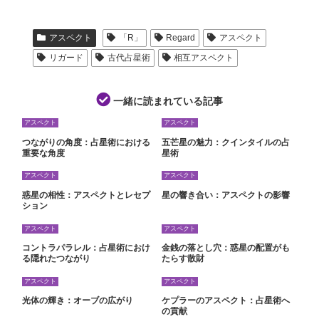
アスペクト
「R」
Regard
アスペクト
リガード
古代占星術
相互アスペクト
一緒に読まれている記事
アスペクト
アスペクト
つながりの角度：占星術における
五芒星の魅力：クインタイルの占
重要な角度
星術
アスペクト
アスペクト
惑星の相性：アスペクトとレセプ
星の響き合い：アスペクトの影響
ション
アスペクト
アスペクト
コントラパラレル：占星術におけ
金銭の落とし穴：惑星の配置がも
る隠れたつながり
たらす散財
アスペクト
アスペクト
光体の輝き：オーブの広がり
ケプラーのアスペクト：占星術へ
の貢献