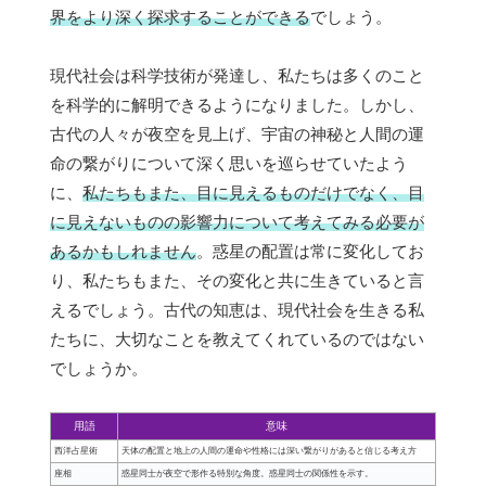
界をより深く探求することができる
でしょう。
現代社会は科学技術が発達し、私たちは多くのこと
を科学的に解明できるようになりました。しかし、
古代の人々が夜空を見上げ、宇宙の神秘と人間の運
命の繋がりについて深く思いを巡らせていたよう
に、
私たちもまた、目に見えるものだけでなく、目
に見えないものの影響力について考えてみる必要が
あるかもしれません
。惑星の配置は常に変化してお
り、私たちもまた、その変化と共に生きていると言
えるでしょう。古代の知恵は、現代社会を生きる私
たちに、大切なことを教えてくれているのではない
でしょうか。
用語
意味
西洋占星術
天体の配置と地上の人間の運命や性格には深い繋がりがあると信じる考え方
座相
惑星同士が夜空で形作る特別な角度。惑星同士の関係性を示す。