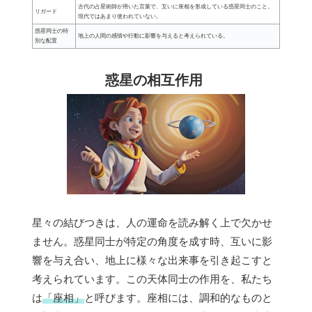
古代の占星術師が用いた言葉で、互いに座相を形成している惑星同士のこと。
リガード
現代ではあまり使われていない。
惑星同士の特
地上の人間の感情や行動に影響を与えると考えられている。
別な配置
惑星の相互作用
星々の結びつきは、人の運命を読み解く上で欠かせ
ません。惑星同士が特定の角度を成す時、互いに影
響を与え合い、地上に様々な出来事を引き起こすと
考えられています。この天体同士の作用を、私たち
は
「座相」
と呼びます。座相には、調和的なものと