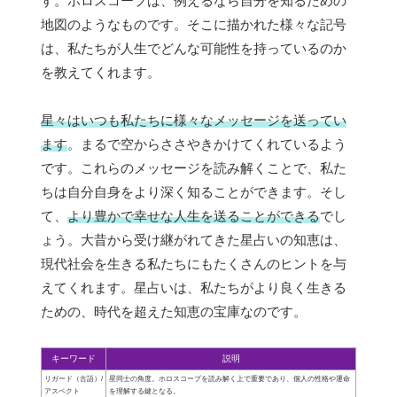
す。ホロスコープは、例えるなら自分を知るための
地図のようなものです。そこに描かれた様々な記号
は、私たちが人生でどんな可能性を持っているのか
を教えてくれます。
星々はいつも私たちに様々なメッセージを送ってい
ます
。まるで空からささやきかけてくれているよう
です。これらのメッセージを読み解くことで、私た
ちは自分自身をより深く知ることができます。そし
て、
より豊かで幸せな人生を送ることができる
でし
ょう。大昔から受け継がれてきた星占いの知恵は、
現代社会を生きる私たちにもたくさんのヒントを与
えてくれます。星占いは、私たちがより良く生きる
ための、時代を超えた知恵の宝庫なのです。
キーワード
説明
リガード（古語）/
星同士の角度。ホロスコープを読み解く上で重要であり、個人の性格や運命
アスペクト
を理解する鍵となる。