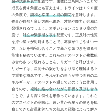
藤や試練を表す
配置です。困難に立ち向かうことで
成長を促す角度とも言えます。トラインは１２０度
の角度で、
調和と幸運、才能の開花
を意味します。
物事が自然と良い方向へ進み、才能や能力が容易に
発揮されるでしょう。オポジションは１８０度の角
度で、
対立や緊張感を表す
配置です。正反対の性質
を持つ星々が対峙することで、葛藤が生じやすい一
方、互いを補完し合うことで新たな気づきを得る可
能性も秘めています。これらのアスペクトが複数組
み合わさって現れることを、リガードと呼びます。
リガードは、星同士の繋がりをより深く理解する上
で重要な概念です。それぞれの星々が持つ固有のエ
ネルギーが、アスペクトを通してどのように作用し
合うのか、
複雑に絡み合いながら影響を及ぼし合う
ことで、より深く個性を形作っていきます。これら
のアスペクトの意味は、遠い昔から星々の動きを観
察してきた占星術師たちの知恵と経験によって解き