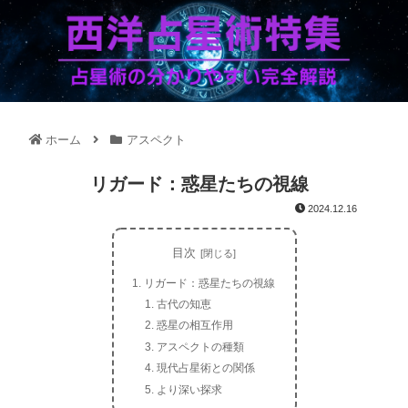
ホーム
アスペクト
リガード：惑星たちの視線
2024.12.16
目次
リガード：惑星たちの視線
古代の知恵
惑星の相互作用
アスペクトの種類
現代占星術との関係
より深い探求