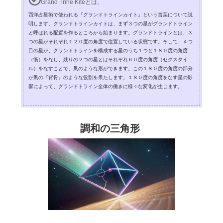
Grand Trine Kiteとは。
西洋占星術で使われる『グランドトラインカイト』という言葉について説
明します。グランドトラインカイトは、まず３つの星がグランドトライン
と呼ばれる配置を作るところから始まります。グランドトラインとは、３
つの星がそれぞれ１２０度の角度で位置している状態です。そして、４つ
目の星が、グランドトラインを構成する星のうち１つと１８０度の角度
（衝）をなし、残りの２つの星とはそれぞれ６０度の角度（セクスタイ
ル）をなすことで、凧のような形ができます。この１８０度の角度の部分
が凧の『背骨』のような役割を果たします。１８０度の角度をなす星の影
響によって、グランドトライン全体の働きに様々な変化が生じます。
調和の三角形