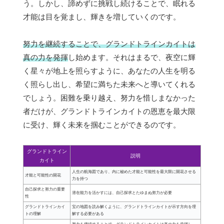
う。しかし、諦めずに挑戦し続けることで、眠れる
才能は目を覚まし、輝きを増していくのです。
努力を継続することで、グランドトラインカイトは
真の力を発揮
し始めます。それはまるで、夜空に輝
く星々が地上を照らすように、あなたの人生を明る
く照らし出し、希望に満ちた未来へと導いてくれる
でしょう。困難を乗り越え、努力を惜しまなかった
者だけが、グランドトラインカイトの恩恵を最大限
に受け、輝く未来を掴むことができるのです。
グランドトライン
説明
カイト
人生の航海図であり、内に秘めた才能と可能性を最大限に開花させる
才能と可能性の開花
力を持つ
自己探求と努力の重要
潜在能力を活かすには、自己探求とたゆまぬ努力が必要
性
グランドトラインカイ
宝の地図を読み解くように、グランドトラインカイトが示す方向を理
トの理解
解する必要がある