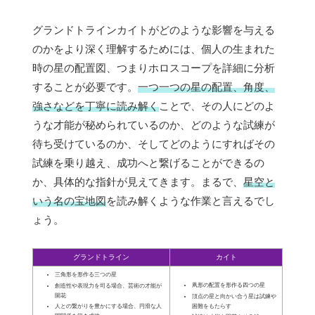
グランドトラインカイトがどのような影響を与える
のかをより深く理解するためには、個人の生まれた
時の星の配置図、つまりホロスコープを詳細に分析
することが必要です。
一つ一つの星の配置、角度、
強さなどを丁寧に読み解く
ことで、その人にどのよ
うな才能が秘められているのか、どのような試練が
待ち受けているのか、そしてどのようにすればその
試練を乗り越え、成功へと繋げることができるの
か、具体的な指針が見えてきます。まるで、
星空と
いう名の宝地図
を読み解くような作業と言えるでし
ょう。
グランドトライン
カイト
三角形を形作る三つの星
凧形の配置を形作る四つの星
創造性や表現力を司る場合、芸術の才能が
開花
頂点の星と向かい合う星は試練や
困難をもたらす
人との繋がりを豊かにする場合、円滑な人