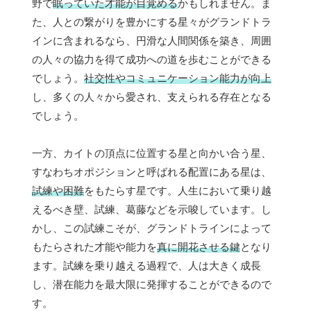
野で
眠っていた才能が目覚める
かもしれません。ま
た、人との繋がりを豊かにする星々がグランドトラ
インに含まれるなら、円滑な人間関係を築き、周囲
の人々の協力を得て成功への道を歩むことができる
でしょう。
社交性やコミュニケーション能力が向上
し、多くの人々から愛され、支えられる存在となる
でしょう。
一方、カイトの頂点に位置する星と向かい合う星、
すなわちオポジションと呼ばれる配置にある星は、
試練や困難
をもたらす星です。人生において乗り越
えるべき壁、試練、葛藤などを示唆しています。し
かし、この試練こそが、グランドトラインによって
もたらされた才能や能力を
真に開花させる鍵
となり
ます。試練を乗り越える過程で、人は大きく成長
し、潜在能力を最大限に発揮することができるので
す。