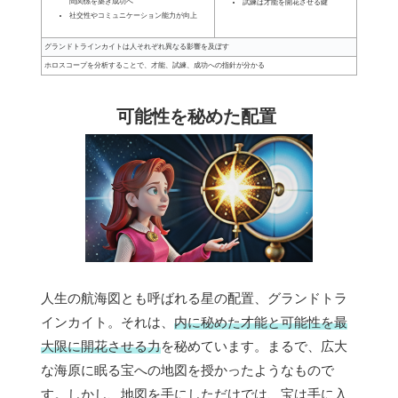
間関係を築き成功へ
試練は才能を開花させる鍵
社交性やコミュニケーション能力が向上
グランドトラインカイトは人それぞれ異なる影響を及ぼす
ホロスコープを分析することで、才能、試練、成功への指針が分かる
可能性を秘めた配置
人生の航海図とも呼ばれる星の配置、グランドトラ
インカイト。それは、
内に秘めた才能と可能性を最
大限に開花させる力
を秘めています。まるで、広大
な海原に眠る宝への地図を授かったようなもので
す。しかし、地図を手にしただけでは、宝は手に入