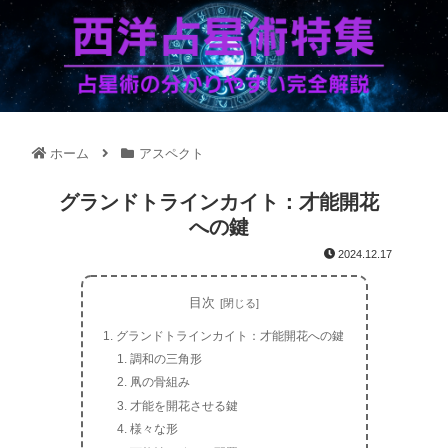
ホーム
アスペクト
グランドトラインカイト：才能開花
への鍵
2024.12.17
目次
グランドトラインカイト：才能開花への鍵
調和の三角形
凧の骨組み
才能を開花させる鍵
様々な形