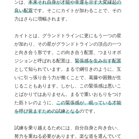
ンは、
本来それ自身が才能や幸運を示す大変縁起の
良い配置
です。そこにカイトが加わることで、その
力はさらに増幅されます。
カイトとは、グランドトラインに更にもう一つの星
が加わり、その星がグランドトラインの頂点の一つ
と向き合う形です。この向き合う配置、つまりオポ
ジションと呼ばれる配置は、
緊張感を生み出す配置
として知られています。まるで綱引きのように、互
いに引っ張り合う力が働くことで、葛藤や困難が生
じることもあります。しかし、この緊張感は悪いこ
とばかりではありません。まるで重いおもりをつけ
た筋トレのように、
この緊張感が、眠っている才能
を呼び覚ますための試練となる
のです。
試練を乗り越えるためには、自分自身と向き合い、
努力を重ねる必要があります。楽な道を選んでいて