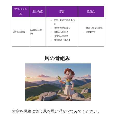
アスペクト
星の角度
影響
注意点
名
才能、創造力に恵まれ
る
物事が順調に進む
努力を怠る可能性
120度(正三角
調和の三角形
楽観的で前向き
困難に弱い
形)
円滑な人間関係
自信に満ち溢れる
凧の骨組み
大空を優雅に舞う凧を思い浮かべてみてください。