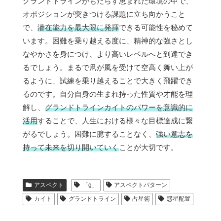
グランドトラインがもたらす恵まれた環境の中で、
オポジションが突きつける課題に立ち向かうこと
で、
潜在能力を最大限に発揮
できる可能性を秘めて
います。困難を乗り越える度に、精神的な強さとし
なやかさを身につけ、より高いレベルへと到達でき
るでしょう。まるで凧が風を受けて空高く舞い上が
るように、試練を乗り越えることで大きく飛躍でき
るのです。自分自身の生まれ持った性質や才能を理
解し、
グランドトラインカイトのパワーを意識的に
活用
することで、人生における様々な目標達成に繋
がるでしょう。困難に臆することなく、
強い意志を
持って未来を切り開いていく
ことが大切です。
アスペクト
「g」
アスペクトパターン
カイト
グランドトライン
占星術
惑星配置