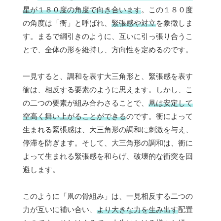
星が１８０度の角度で向き合います
。この１８０度
の角度は「衝」と呼ばれ、
緊張感や対立
を象徴しま
す。まるで綱引きのように、互いに引っ張り合うこ
とで、全体の形を維持し、方向性を定めるのです。
一見すると、調和を表す大三角形と、緊張感を表す
衝は、相反する要素のように思えます。しかし、こ
の二つの要素が組み合わさることで、
凧は安定して
空高く舞い上がることができる
のです。衝によって
生まれる緊張感は、大三角形の調和に刺激を与え、
停滞を防ぎます。そして、大三角形の調和は、衝に
よって生まれる緊張感を和らげ、破壊的な衝突を回
避します。
このように「凧の骨組み」は、一見相反する二つの
力が互いに補い合い、
より大きな力を生み出す
配置