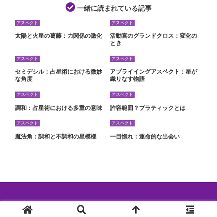
一緒に読まれている記事
アスペクト
アスペクト
太陽と火星の葛藤：力関係の激化
活動宮のグランドクロス：変化の
とき
アスペクト
アスペクト
セミデシル：占星術における微妙
アプライイングアスペクト：星が
な角度
織りなす物語
アスペクト
アスペクト
調和：占星術における多重の意味
許容範囲？プラティックとは
アスペクト
アスペクト
魔法角：調和と不調和の星模様
一目惚れ：運命的な出会い
© 2024 西洋占星術特集.