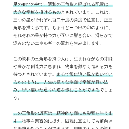
星の並びの中で、調和の三角形と呼ばれる配置は、
大きな幸運を授けるもの
とされています。これは、
三つの星がそれぞれ百二十度の角度で位置し、正三
角形を描く形です。ちょうど三つ巴の印のように、
それぞれの星が持つ力が互いに響き合い、滑らかで
淀みのないエネルギーの流れを生み出します。
この調和の三角形を持つ人は、生まれながらの才能
や豊かな創造力に恵まれ、物事を難なく進める力を
持つとされています。
まるで常に追い風が吹いてい
るかのように、人生の様々な場面で幸運が舞い込
み、思い描いた通りの道を歩むことができる
でしょ
う。
この三角形の恩恵は、精神的な面にも影響を与えま
す。
物事を楽観的に捉え、困難に直面しても前向き
な姿勢を保つことができます。周囲の人々との調和