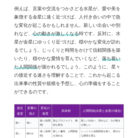
例えば、言葉や交流をつかさどる水星が、愛や美を
象徴する金星に速く近づけば、人付き合いの中で急
な変化が起こるかもしれません。新しい出会いや別
れなど、
心の動きが激しくなる
時です。反対に、水
星が金星にゆっくり近づけば、穏やかな変化が訪れ
るでしょう。じっくりと時間をかけて信頼関係を築
いたり、穏やかな愛情を育んでいくなど、
落ち着い
た人間関係
が築かれるでしょう。このように、星々
の接近する速さを理解することで、これから起こる
出来事の性質や規模を予想し、心の準備をすること
ができるのです。
接近
影響の
変化の
具体例
人間関係(水星と金星の場合)
速度
強さ
速度
速い(短期
急なプロジェクト、劇
新しい出会い、別れなど、心の動き
速い
強い
間)
的な変化
が激しい
遅い(長期
新しい趣味、人間関係
じっくりと信頼関係を築く、穏やか
遅い
穏やか
間)
を深める
な愛情を育む