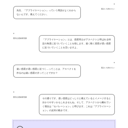
星占いを知りたい
先生、『アプライケーション』っていう用語がよくわから
ないんです。教えてください。
西洋占星術研究家
『アプライケーション』とは、惑星同士がアスペクトと呼ばれる特
定の角度に近づいていくことを指します。速く動く惑星が遅い惑星
に近づいていくことを言いますよ。
星占いを知りたい
速い惑星が遅い惑星に近づく…ってことは、アスペクトを
作るのは速い惑星の方ってことですか？
西洋占星術研究家
その通りです。遅い惑星はどっしりと構えているとイメージすると
分かりやすいかもしれませんね。そして、アスペクトから離れてい
く場合は『セパレーション』と呼びます。これは『アプライケーシ
ョン』の反対の動きです。