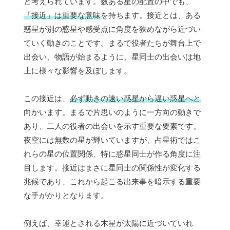
と考えられています。数ある星の配置の中でも、
「接近」は重要な意味
を持ちます。接近とは、ある
惑星が別の惑星や感受点に角度を狭めながら近づい
ていく動きのことです。まるで役者たちが舞台上で
出会い、物語が始まるように、星同士の出会いは地
上に様々な影響を及ぼします。
この接近は、
必ず動きの速い惑星から遅い惑星へと
向かいます。まるで片思いのように一方向の動きで
あり、二人の役者の出会いを示す重要な要素です。
夜空には無数の星が輝いていますが、占星術ではこ
れらの星の位置関係、特に惑星同士が作る角度に注
目します。接近はまさに星同士の関係性が変化する
兆候であり、これから起こる出来事を暗示する重要
な手がかりとなります。
例えば、幸運とされる木星が太陽に近づいていれ