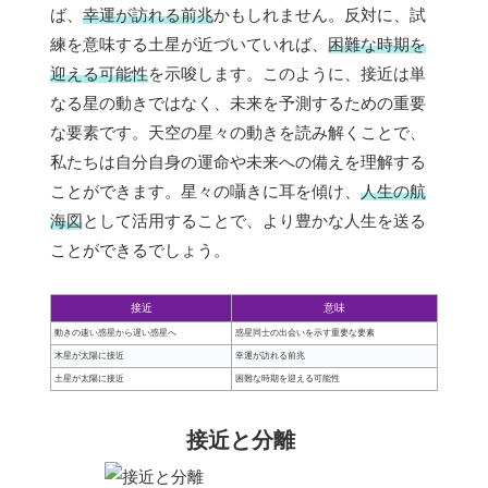
ば、
幸運が訪れる前兆
かもしれません。反対に、試
練を意味する土星が近づいていれば、
困難な時期を
迎える可能性
を示唆します。このように、接近は単
なる星の動きではなく、未来を予測するための重要
な要素です。天空の星々の動きを読み解くことで、
私たちは自分自身の運命や未来への備えを理解する
ことができます。星々の囁きに耳を傾け、
人生の航
海図
として活用することで、より豊かな人生を送る
ことができるでしょう。
接近
意味
動きの速い惑星から遅い惑星へ
惑星同士の出会いを示す重要な要素
木星が太陽に接近
幸運が訪れる前兆
土星が太陽に接近
困難な時期を迎える可能性
接近と分離