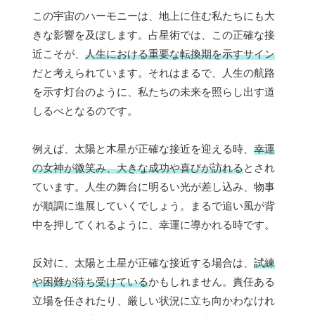
この宇宙のハーモニーは、地上に住む私たちにも大
きな影響を及ぼします。占星術では、この正確な接
近こそが、
人生における重要な転換期を示すサイン
だと考えられています。それはまるで、人生の航路
を示す灯台のように、私たちの未来を照らし出す道
しるべとなるのです。
例えば、太陽と木星が正確な接近を迎える時、
幸運
の女神が微笑み、大きな成功や喜びが訪れる
とされ
ています。人生の舞台に明るい光が差し込み、物事
が順調に進展していくでしょう。まるで追い風が背
中を押してくれるように、幸運に導かれる時です。
反対に、太陽と土星が正確な接近する場合は、
試練
や困難が待ち受けている
かもしれません。責任ある
立場を任されたり、厳しい状況に立ち向かわなけれ