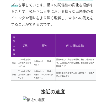
ズム
を示しています。星々の関係性の変化を理解す
ることで、私たちは人生における様々な出来事のタ
イミングや意味をより深く理解し、未来への備えを
することができるのです。
天
体
の
状態
意味
例（太陽と金星）
動
き
二つの星が空の
愛情や喜びに満ちた幸運期。新しい恋の始ま
物事の始まり、関係の
接近
上で徐々に近づ
り、人間関係の円滑な進展、創造的な活動の
始まり
いていく
活発化など。
二つの星が空の
物事の終わり、関係の
太陽と金星の影響力が徐々に弱まり、物事の
分離
上で徐々に離れ
終わり、一つのサイク
勢いが落ち着く。
ていく
ルの終わり
接近の速度