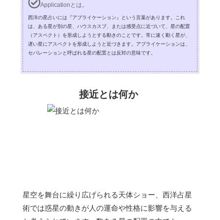
Applicationとは。
西洋の星占いには『アプライケーション』という言葉があります。これ
は、ある星が別の星、ハウスカスプ、または感受点に近づいて、星の配置
（アスペクト）を形成しようとする動きのことです。常に速く動く星が、
遅い星にアスペクトを形成しようと近づきます。アプライケーションは、
セパレーションと呼ばれる星の配置とは反対の意味です。
接近とは何か
星空を舞台に繰り広げられる天体ショー、西洋占星
術では惑星の動きが人の運命や性格に影響を与える