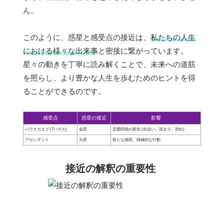
ん。
このように、惑星と感受点の接近は、
私たちの人生
における様々な出来事
と密接に繋がっています。
星々の動きを丁寧に読み解くことで、未来への道筋
を照らし、より豊かな人生を歩むためのヒントを得
ることができるのです。
感受点
惑星の接近
影響
ハウスカスプ (7ハウス)
金星
恋愛関係の変化 (出会い、深まり、別れ)
アセンダント
火星
新たな挑戦、積極的な行動
接近の解釈の重要性