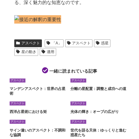
る、深く魅力的な知恵なのです。
アスペクト
「A」
アスペクト
惑星
星の動き
適用
一緒に読まれている記事
アスペクト
アスペクト
マンデンアスペクト：世界の占星
分離の星配置：調整と成功への道
術
アスペクト
アスペクト
西洋占星術における矩
光体の輝き：オーブの広がり
アスペクト
アスペクト
サイン違いのアスペクト：不調和
世代を語る天体：ゆっくりと進む
な協調
惑星たち