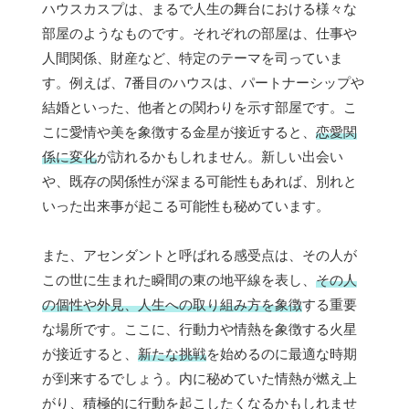
ハウスカスプは、まるで人生の舞台における様々な
部屋のようなものです。それぞれの部屋は、仕事や
人間関係、財産など、特定のテーマを司っていま
す。例えば、7番目のハウスは、パートナーシップや
結婚といった、他者との関わりを示す部屋です。こ
こに愛情や美を象徴する金星が接近すると、
恋愛関
係に変化
が訪れるかもしれません。新しい出会い
や、既存の関係性が深まる可能性もあれば、別れと
いった出来事が起こる可能性も秘めています。
また、アセンダントと呼ばれる感受点は、その人が
この世に生まれた瞬間の東の地平線を表し、
その人
の個性や外見、人生への取り組み方を象徴
する重要
な場所です。ここに、行動力や情熱を象徴する火星
が接近すると、
新たな挑戦
を始めるのに最適な時期
が到来するでしょう。内に秘めていた情熱が燃え上
がり、積極的に行動を起こしたくなるかもしれませ