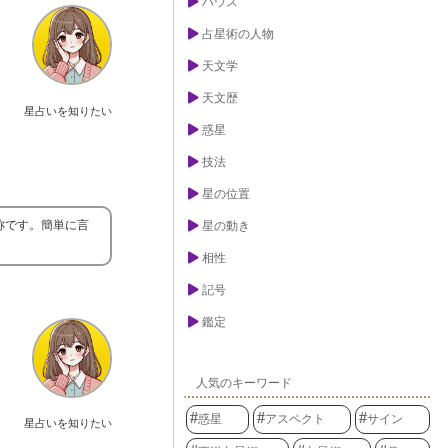
ハウス
占星術の人物
天文学
天文歴
星占いを知りたい
惑星
技法
星の位置
称です。簡単に言
星の動き
相性
記号
鑑定
人気のキーワード
惑星
アスペクト
サイン
星占いを知りたい