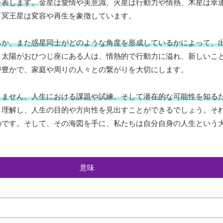
を表します。
金星は愛情や美意識、火星は行動力や情熱、木星は幸
、冥王星は変容や再生を象徴しています。
るか、また惑星同士がどのような角度を形成しているかによって、
、太陽がおひつじ座にある人は、情熱的で行動力に溢れ、新しいこ
が豊かで、家庭や周りの人々との繋がりを大切にします。
りません。人生における課題や試練、そして潜在的な可能性を知る
く理解し、人生の目的や方向性を見出すことができるでしょう。そ
のです。そして、その海図を手に、私たちは自分自身の人生という
意味