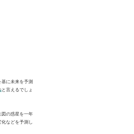
を基に未来を予測
法
と言えるでしょ
生図の惑星を一年
変化などを予測し