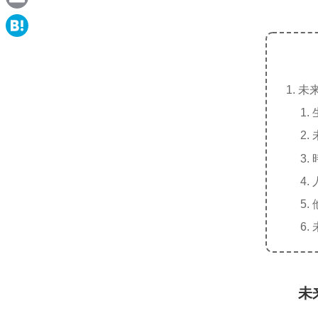
e
a
E
c
m
H
e
a
a
b
i
未
t
o
l
e
o
n
k
a
未