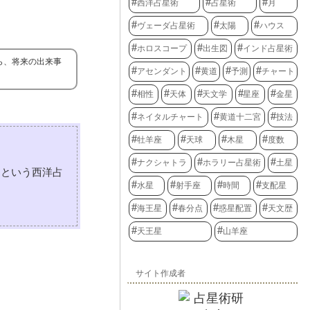
西洋占星術
占星術
月
ヴェーダ占星術
太陽
ハウス
ホロスコープ
出生図
インド占星術
ら、将来の出来事
アセンダント
黄道
予測
チャート
相性
天体
天文学
星座
金星
ネイタルチャート
黄道十二宮
技法
牡羊座
天球
木星
度数
ナクシャトラ
ホラリー占星術
土星
』という西洋占
水星
射手座
時間
支配星
海王星
春分点
惑星配置
天文歴
天王星
山羊座
サイト作成者