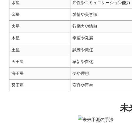
水星
知性やコミュニケーション能力
金星
愛情や美意識
火星
行動力や情熱
木星
幸運や発展
土星
試練や責任
天王星
革新や変化
海王星
夢や理想
冥王星
変容や再生
未