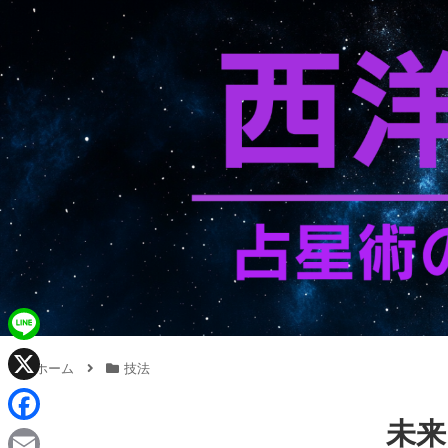
L
ホーム
技法
i
X
n
未来
F