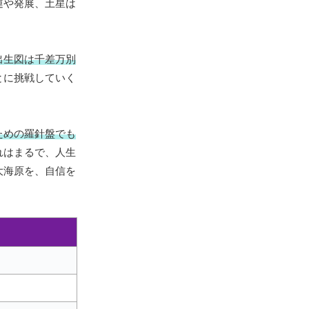
運や発展、土星は
出生図は千差万別
とに挑戦していく
ための羅針盤でも
れはまるで、人生
大海原を、自信を