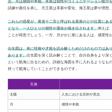
志、月は感情や本能、水星は知性やコミュニケーション能力
試練や責任を表し、天王星は革新や変化、海王星は夢や理想
これらの惑星が、黄道十二宮と呼ばれる星座のどの位置にあ
となり、一人ひとりの個性や運命が描き出されます。
例えば
ことが得意でしょう。一方、月がかに座にある人は、感受性
出生図は、単に性格や才能を読み解くためだけのものではあ
あります。
出生図を深く読み解くことで、自分自身をより深
という航海に出るための、詳細な海図を手に入れるようなも
持って航海していくことができるのです。
天体
太陽
人生における目的や意志
月
感情や本能