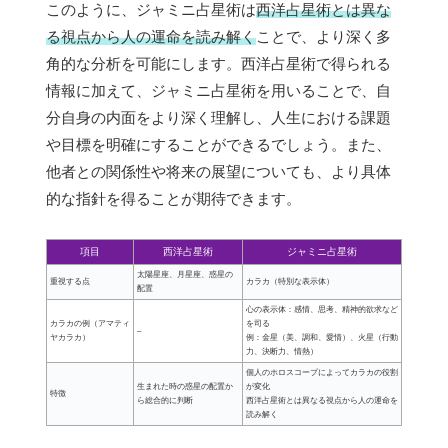
このように、ジャミニ占星術は
西洋占星術とは異な
る視点から人の運命を読み解く
ことで、より深く多
角的な分析を可能にします。西洋占星術で得られる
情報に加えて、ジャミニ占星術を用いることで、自
分自身の内面をより深く理解し、人生における課題
や目標を明確にすることができるでしょう。また、
他者との関係性や将来の展望についても、より具体
的な指針を得ることが期待できます。
項目
西洋占星術
ジャミニ占星術
太陽星座、月星座、惑星の
重視する点
カラカ（特別な表示体）
配置
心の表示体：感情、思考、精神的欲求など
カラカの例（アマティ
を司る
–
ヤカラカ）
例：金星（美、調和、愛情）、火星（行動
力、決断力、情熱）
個人のホロスコープによってカラカの役割
生まれた時の惑星の配置か
が変化
特徴
ら総合的に判断
西洋占星術とは異なる視点から人の運命を
読み解く