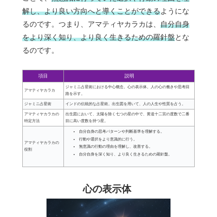
解し、より良い方向へと導くことができる
ようにな
るのです。つまり、アマティヤカラカは、
自分自身
をより深く知り、より良く生きるための羅針盤
とな
るのです。
項目
説明
ジャミニ占星術における中心概念。心の表示体。人の心の働きや思考回
アマティヤカラカ
路を示す。
ジャミニ占星術
インドの伝統的な占星術。出生図を用いて、人の人生や性質を占う。
アマティヤカラカの
出生図において、太陽を除く七つの星の中で、黄道十二宮の度数で二番
特定方法
目に高い度数を持つ星。
自分自身の思考パターンや判断基準を理解する。
行動や選択をより意識的に行う。
アマティヤカラカの
無意識の行動の理由を理解し、改善する。
役割
自分自身を深く知り、より良く生きるための羅針盤。
心の表示体