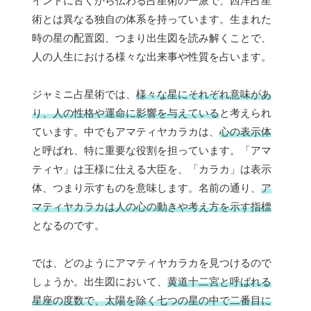
インドに古くから伝わる占星術の一派で、西洋占星
術とは異なる独自の体系を持っています。生まれた
時の星の配置図、つまり出生図を読み解くことで、
人の人生における様々な出来事や性質を占います。
ジャミニ占星術では、
様々な星にそれぞれ意味があ
り、人の性格や運命に影響を与えている
と考えられ
ています。中でもアマティヤカラカは、
心の表示体
と呼ばれ、特に重要な役割を担っています。「アマ
ティヤ」は王様に仕える大臣を、「カラカ」は表示
体、つまり示すものを意味します。名前の通り、
ア
マティヤカラカは人の心の動きや考え方を示す指標
となるのです。
では、どのようにアマティヤカラカを見つけるので
しょうか。出生図において、
黄道十二宮と呼ばれる
星座の度数で、太陽を除く七つの星の中で二番目に