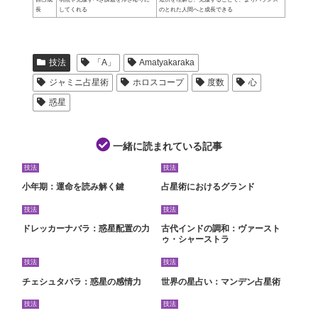
長
してくれる
のとれた人間へと成長できる
技法
「A」
Amatyakaraka
ジャミニ占星術
ホロスコープ
度数
心
惑星
一緒に読まれている記事
技法
技法
小年期：運命を読み解く鍵
占星術におけるグランド
技法
技法
ドレッカーナバラ：惑星配置の力
古代インドの調和：ヴァースト
ゥ・シャーストラ
技法
技法
チェシュタバラ：惑星の感情力
世界の星占い：マンデン占星術
技法
技法