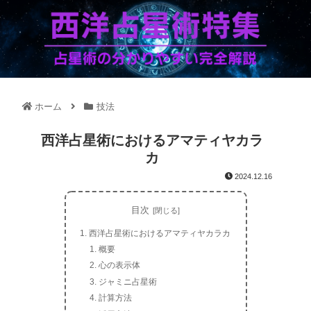
ホーム
技法
西洋占星術におけるアマティヤカラ
カ
2024.12.16
目次
西洋占星術におけるアマティヤカラカ
概要
心の表示体
ジャミニ占星術
計算方法