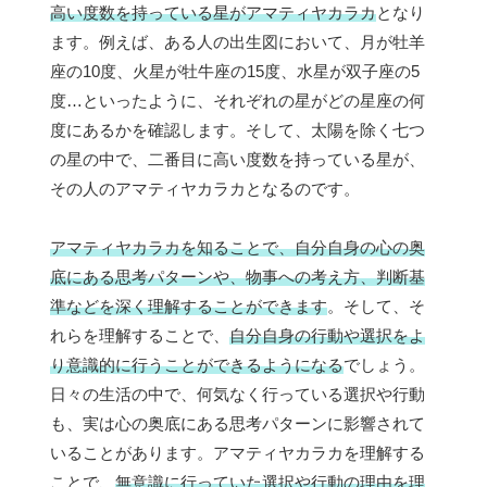
高い度数を持っている星がアマティヤカラカ
となり
ます。例えば、ある人の出生図において、月が牡羊
座の10度、火星が牡牛座の15度、水星が双子座の5
度…といったように、それぞれの星がどの星座の何
度にあるかを確認します。そして、太陽を除く七つ
の星の中で、二番目に高い度数を持っている星が、
その人のアマティヤカラカとなるのです。
アマティヤカラカを知ることで、自分自身の心の奥
底にある思考パターンや、物事への考え方、判断基
準などを深く理解することができます
。そして、そ
れらを理解することで、
自分自身の行動や選択をよ
り意識的に行うことができるようになる
でしょう。
日々の生活の中で、何気なく行っている選択や行動
も、実は心の奥底にある思考パターンに影響されて
いることがあります。アマティヤカラカを理解する
ことで、
無意識に行っていた選択や行動の理由を理