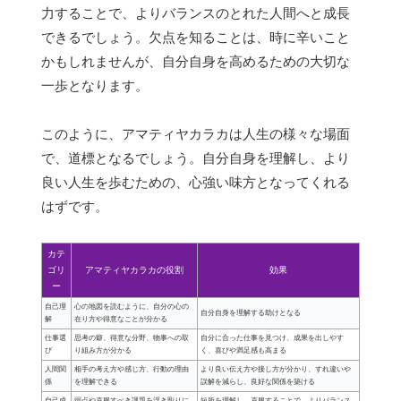
力することで、よりバランスのとれた人間へと成長
できるでしょう。欠点を知ることは、時に辛いこと
かもしれませんが、自分自身を高めるための大切な
一歩となります。
このように、アマティヤカラカは人生の様々な場面
で、道標となるでしょう。自分自身を理解し、より
良い人生を歩むための、心強い味方となってくれる
はずです。
カテ
ゴリ
アマティヤカラカの役割
効果
ー
自己理
心の地図を読むように、自分の心の
自分自身を理解する助けとなる
解
在り方や得意なことが分かる
仕事選
思考の癖、得意な分野、物事への取
自分に合った仕事を見つけ、成果を出しやす
び
り組み方が分かる
く、喜びや満足感も高まる
人間関
相手の考え方や感じ方、行動の理由
より良い伝え方や接し方が分かり、すれ違いや
係
を理解できる
誤解を減らし、良好な関係を築ける
自己成
弱点や克服すべき課題を浮き彫りに
短所を理解し、克服することで、よりバランス