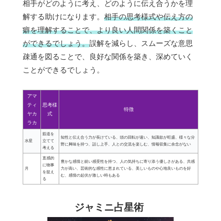
相手がどのように考え、どのように伝え合うかを理
解する助けになります。
相手の思考様式や伝え方の
癖を理解することで、より良い人間関係を築くこと
ができるでしょう。
誤解を減らし、スムーズな意思
疎通を図ることで、良好な関係を築き、深めていく
ことができるでしょう。
アマ
ティ
思考様
特徴
ヤカ
式
ラカ
筋道を
知性と伝え合う力が長けている、頭の回転が速い、知識欲が旺盛、様々な分
水星
立てて
野に興味を持つ、話し上手、人との交流を楽しむ、情報収集に余念がない
考える
直感的
豊かな感情と鋭い感受性を持つ、人の気持ちに寄り添う優しさがある、共感
に物事
月
力が高い、芸術的な感性に恵まれている、美しいものや心地良いものを好
を捉え
む、感情の起伏が激しい時もある
る
ジャミニ占星術