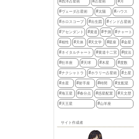
西洋占星術
占星術
月
ヴェーダ占星術
太陽
ハウス
ホロスコープ
出生図
インド占星術
アセンダント
黄道
予測
チャート
相性
天体
天文学
星座
金星
ネイタルチャート
黄道十二宮
技法
牡羊座
天球
木星
度数
ナクシャトラ
ホラリー占星術
土星
水星
射手座
時間
支配星
海王星
春分点
惑星配置
天文歴
天王星
山羊座
サイト作成者