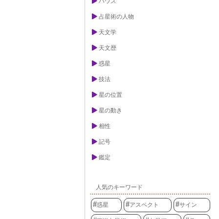
ハウス
占星術の人物
天文学
天文歴
惑星
技法
星の位置
星の動き
相性
記号
鑑定
人気のキーワード
惑星
アスペクト
サイン