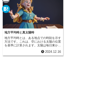
e
a
E
c
m
H
e
a
a
b
i
t
地方平均時と真太陽時
o
l
地方平均時とは、ある地点での時刻を示す
e
方法です。これは、空における太陽の位置
o
を基準に計算されます。太陽は毎日東から
n
昇り西へ沈みますが、毎日同じ時刻に同じ
k
2024.12.16
場所に来るわけではありません。地球が太
a
陽の周りを回る道筋は真円ではなく、少し
楕円形を描いているため、太陽の動きは一
定ではないのです。太陽の実際の位置に基
づいた時刻を真太陽時と呼びます。しか
し、時計を毎日変化する真太陽時に合わせ
るのは不便です。そこで、一定の速さで動
く仮想的な太陽を考え、この太陽に基づい
た時刻を平均太陽時と定めました。平均太
陽時は、真太陽時と比べると変動が少な
く、時計に合わせる基準として利用しやす
い時刻です。地方平均時は、この平均太陽
時をそれぞれの場所の経度に合わせて修正
したものです。地球は球形で、太陽の光が
当たる場所は常に変化しています。そのた
め、同じ平均太陽時でも、場所によって時