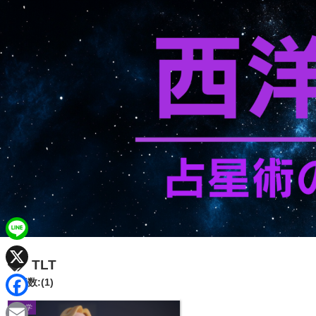
L
TLT
i
X
記事数:(1)
n
F
天文学