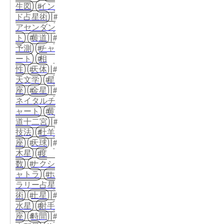
生図
イン
ド占星術
アセンダン
ト
黄道
予測
チャ
ート
相
性
天体
天文学
星
座
金星
ネイタルチ
ャート
黄
道十二宮
技法
牡羊
座
天球
木星
度
数
ナクシ
ャトラ
ホ
ラリー占星
術
土星
水星
射手
座
時間