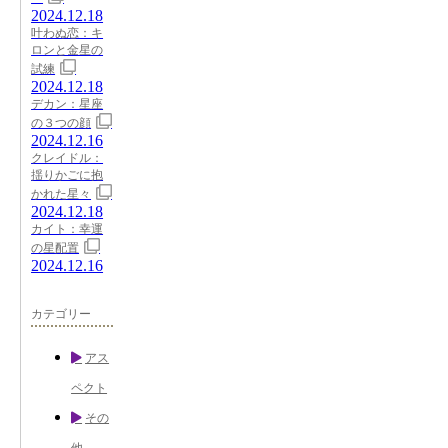
2024.12.18
叶わぬ恋：キ
ロンと金星の
試練
2024.12.18
デカン：星座
の３つの顔
2024.12.16
クレイドル：
揺りかごに抱
かれた星々
2024.12.18
カイト：幸運
の星配置
2024.12.16
カテゴリー
アス
ペクト
その
他