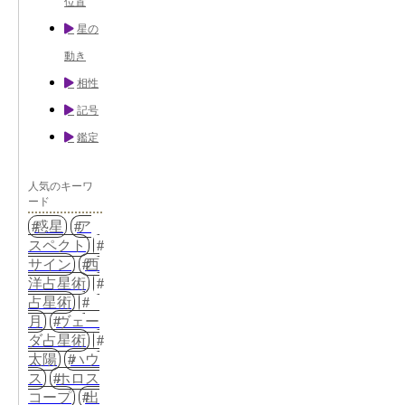
位置
星の
動き
相性
記号
鑑定
人気のキーワ
ード
惑星
ア
スペクト
サイン
西
洋占星術
占星術
月
ヴェー
ダ占星術
太陽
ハウ
ス
ホロス
コープ
出