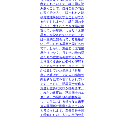
考えられています。誕生図を読
み解くことで、自分自身の内面
に深く分け入り、隠された才能
や可能性を発見することができ
るかもしれません。誕生図の中
心には、生まれたとき太陽が位
置していた星座、つまり「太陽
星座」が記されています。これ
は一般的に知られている星座占
いで用いられる星座と同じもの
です。しかし、誕生図は太陽星
座だけでなく、月やその他の惑
星たちの位置も考慮するため、
より深く多角的に個性を理解す
ることができます。例えば、月
が位置していた星座は「月星
座」と呼ばれ、その人の感情や
内面的な欲求を表すとされてい
ます。さらに、惑星同士が作る
角度も重要な意味を持ちます。
これらの角度は、惑星同士のエ
ネルギーの調和や不調和を示
し、人生における様々な出来事
や人間関係に影響を与えている
と考えられます。自分自身を深
く理解したい、人生の目的や意