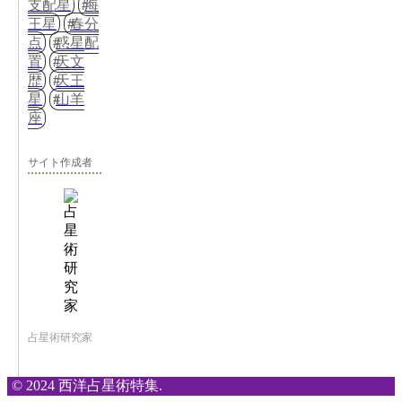
支配星
海
王星
春分
点
惑星配
置
天文
歴
天王
星
山羊
座
サイト作成者
占星術研究家
© 2024 西洋占星術特集.