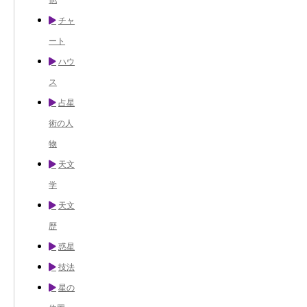
チャ
ート
ハウ
ス
占星
術の人
物
天文
学
天文
歴
惑星
技法
星の