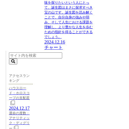
味を探りたいという人にとっ
て、誕生図はまさに探求すべき
宝の山です。誕生図を読み解く
ことで、自分自身の強みや弱
み、そして人生における課題を
理解し、より豊かな人生を歩む
ための指針を得ることができる
でしょう。
2024.12.16
チャート
アクセスラン
キング
ハウスロー
ド：ホロスコ
ープの支配星
2024.12.17
運命の度数：
アナリティッ
ク・ディグリ
ー