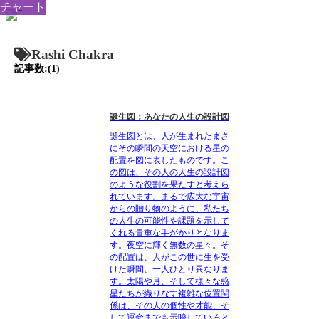
チャート
Rashi Chakra
記事数:(1)
誕生図：あなたの人生の設計図
誕生図とは、人が生まれたまさ
にその瞬間の天空における星の
配置を図に表したものです。こ
の図は、その人の人生の設計図
のような役割を果たすと考えら
れています。まるで広大な宇宙
からの贈り物のように、私たち
の人生の可能性や課題を示して
くれる貴重な手がかりとなりま
す。夜空に輝く無数の星々。そ
の配置は、人がこの世に生を受
けた瞬間、一人ひとり異なりま
す。太陽や月、そして様々な惑
星たちが織りなす複雑な位置関
係は、その人の個性や才能、そ
して運命までも示唆していると