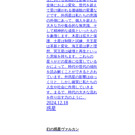
全体におよぶ変化、世代を超え
て受け継がれる価値観の変遷な
どです。外惑星は私たちの意識
の外側にあって、個人を超えた
大きな力や集合的な無意識、そ
して精神的な成長といったもの
を象徴します。木星は拡大と保
護、土星は制限と試練、天王星
は革新と変化、海王星は夢と理
想、冥王星は破壊と再生といっ
た意味を持ちます。これらの
星々がどの星座に位置している
かによって、時代や世代の傾向
を読み解くことができるとされ
ています。外惑星の影響はゆっ
くりと、しかし確実に私たちの
人生や社会に作用していきま
す。まるで、時代の大きな流れ
を作り出す力のように。
2024.12.18
惑星
幻の惑星ヴァルカン