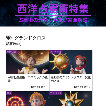
グランドクロス
記事数:(8)
星の位置
アスペクト
宇宙と占星術：コズミックの意
活動宮のグランドクロス：変化
味
のとき
2024.12.18
2024.12.17
技法
アスペクト