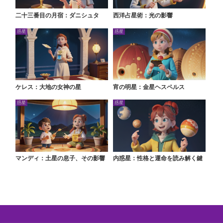
二十三番目の月宿：ダニシュタ
西洋占星術：光の影響
惑星
惑星
ケレス：大地の女神の星
宵の明星：金星ヘスペルス
惑星
惑星
マンディ：土星の息子、その影響
内惑星：性格と運命を読み解く鍵