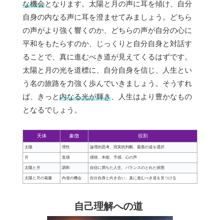
な機会
となります。太陽と月の声に耳を傾け、自分
自身の内なる声に耳を澄ませてみましょう。どちら
の声がより強く響くのか、どちらの声が自分の心に
平和をもたらすのか、じっくりと自分自身と対話す
ることで、真に進むべき道が見えてくるはずです。
太陽と月の光を道標に、自分自身を信じ、人生とい
う名の旅路を力強く歩んでいきましょう。そうすれ
ば、きっと
内なる光が輝き
、人生はより豊かなもの
となるでしょう。
天体
象徴
役割
太陽
理性
論理的思考、現実的判断、最善の道を選択
月
直感
感情、本能、予感、心の声
太陽と月
調和
自信に満ちた人生、バランスのとれた状態
太陽と月の葛藤
内省の機会
自分自身と向き合い、真に進むべき道を見つける
自己理解への道