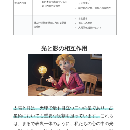
心の奥底で求めているも
意識の領域
との関連）
の（内面的な欲求）
幼少期の記憶、母親との関係性
自己受容
過去の経験が現在に与える影響
他人への共感
の理解
人間関係構築のヒント
光と影の相互作用
太陽と月は、天球で最も目立つ二つの星であり、占
星術においても重要な役割を担っています。
これら
は、まるで表裏一体のように、私たちの心の中の光