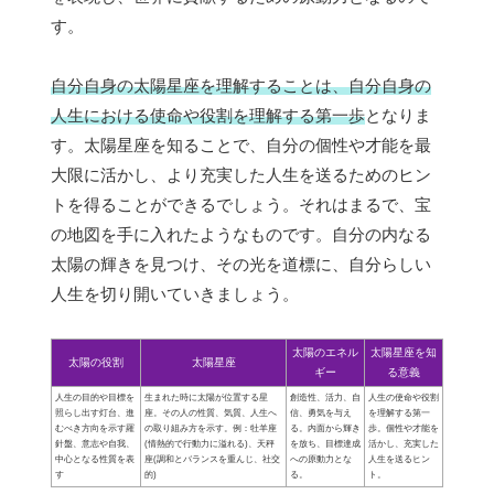
す。
自分自身の太陽星座を理解することは、自分自身の
人生における使命や役割を理解する第一歩
となりま
す。太陽星座を知ることで、自分の個性や才能を最
大限に活かし、より充実した人生を送るためのヒン
トを得ることができるでしょう。それはまるで、宝
の地図を手に入れたようなものです。自分の内なる
太陽の輝きを見つけ、その光を道標に、自分らしい
人生を切り開いていきましょう。
太陽のエネル
太陽星座を知
太陽の役割
太陽星座
ギー
る意義
人生の目的や目標を
生まれた時に太陽が位置する星
創造性、活力、自
人生の使命や役割
照らし出す灯台、進
座。その人の性質、気質、人生へ
信、勇気を与え
を理解する第一
むべき方向を示す羅
の取り組み方を示す。例：牡羊座
る。内面から輝き
歩。個性や才能を
針盤、意志や自我、
(情熱的で行動力に溢れる)、天秤
を放ち、目標達成
活かし、充実した
中心となる性質を表
座(調和とバランスを重んじ、社交
への原動力とな
人生を送るヒン
す
的)
る。
ト。