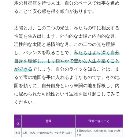
歩の月星座を持つ人は、自分のペースで物事を進め
ることで安心感を得る傾向があります。
太陽と月、この二つの光は、私たちの中に相反する
性質を生み出します。外向的な太陽と内向的な月、
理性的な太陽と感情的な月。この二つの光を理解
し、バランスを取ることで、
私たちはより深く自分
自身を理解し、より穏やかで豊かな人生を築くこと
ができる
でしょう。自分のライツを知ることは、ま
るで宝の地図を手に入れるようなものです。その地
図を頼りに、自分自身という未開の地を探検し、内
に秘められた可能性という宝物を掘り起こしてみて
ください。
天
意味
理解できること
体
本質的な強み、人生の目標、社会での輝
太陽
人格、意志、社会的な役割、外の世界への顔
き方