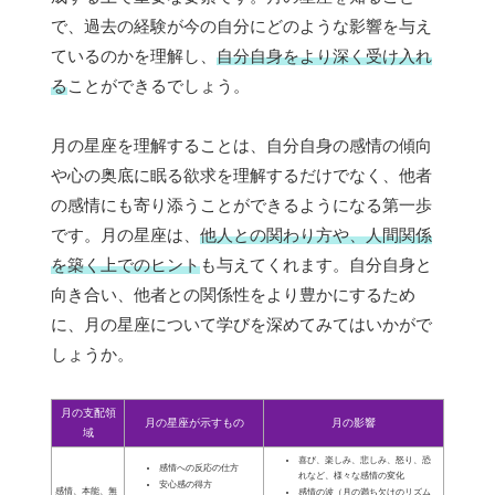
で、過去の経験が今の自分にどのような影響を与え
ているのかを理解し、
自分自身をより深く受け入れ
る
ことができるでしょう。
月の星座を理解することは、自分自身の感情の傾向
や心の奥底に眠る欲求を理解するだけでなく、他者
の感情にも寄り添うことができるようになる第一歩
です。月の星座は、
他人との関わり方や、人間関係
を築く上でのヒント
も与えてくれます。自分自身と
向き合い、他者との関係性をより豊かにするため
に、月の星座について学びを深めてみてはいかがで
しょうか。
月の支配領
月の星座が示すもの
月の影響
域
喜び、楽しみ、悲しみ、怒り、恐
感情への反応の仕方
れなど、様々な感情の変化
安心感の得方
感情、本能、無
感情の波（月の満ち欠けのリズム