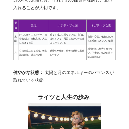
入れることが大切です。
天
象徴
ポジティブな面
ネガティブな面
体
外に向かうエネルギー、社
明るく活力に満ちている、自信に
太
自己中心的、他者の気持
会的な顔、目標意識、人生
溢れている、周囲を惹きつける魅
陽
ちを理解できない、傲慢
における目的
力を持っている
感情の波に翻弄されやす
心の奥底にある感情、無意
感受性が豊か、他者の感情に共感
月
い、不安定、気分の浮き
識の領域、過去の記憶
しやすい
沈みが激しい
健やかな状態：
太陽と月のエネルギーのバランスが
取れている状態
ライツと人生の歩み