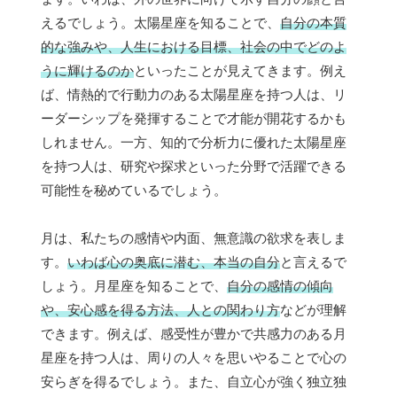
えるでしょう。太陽星座を知ることで、
自分の本質
的な強みや、人生における目標、社会の中でどのよ
うに輝けるのか
といったことが見えてきます。例え
ば、情熱的で行動力のある太陽星座を持つ人は、リ
ーダーシップを発揮することで才能が開花するかも
しれません。一方、知的で分析力に優れた太陽星座
を持つ人は、研究や探求といった分野で活躍できる
可能性を秘めているでしょう。
月は、私たちの感情や内面、無意識の欲求を表しま
す。
いわば心の奥底に潜む、本当の自分
と言えるで
しょう。月星座を知ることで、
自分の感情の傾向
や、安心感を得る方法、人との関わり方
などが理解
できます。例えば、感受性が豊かで共感力のある月
星座を持つ人は、周りの人々を思いやることで心の
安らぎを得るでしょう。また、自立心が強く独立独