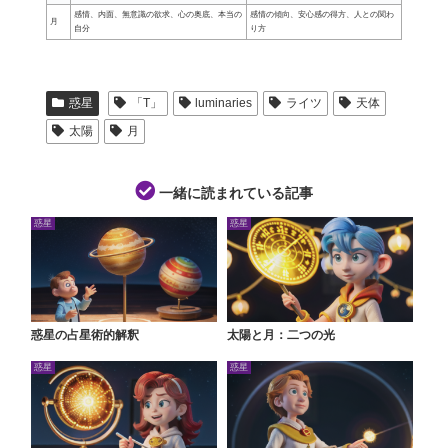
感情、内面、無意識の欲求、心の奥底、本当の
感情の傾向、安心感の得方、人との関わ
月
自分
り方
惑星
「T」
luminaries
ライツ
天体
太陽
月
一緒に読まれている記事
惑星
惑星
惑星の占星術的解釈
太陽と月：二つの光
惑星
惑星