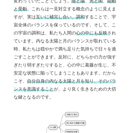
変わっていたことでしょう。
陰と陽
、
光と闇
、
能動
と受動
。これらは一見対立する概念のように見えま
すが、実は
互いに補完し合い、調和
することで、宇
宙全体のバランスを保っているのです。そして、こ
の宇宙の調和は、私たち人間の
心の中にも反映
され
ています。内なる太陽と月のバランスが取れている
時、私たちは穏やかで満ち足りた気持ちで日々を過
ごすことができます。反対に、どちらかの力が強す
ぎたり弱すぎたりすると、心の中に葛藤が生じ、不
安定な状態に陥ってしまうこともあります。だから
こそ、
自分自身の内なる太陽と月を知り、そのバラ
ンスを意識すること
が、より良く生きるための大切
な鍵となるのです。