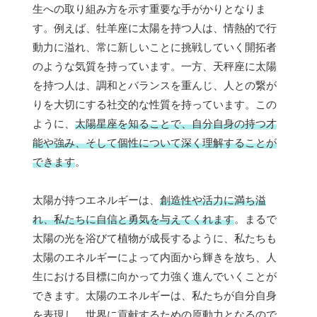
生への取り組み方を示す重要な手がかりとなりま
す。例えば、牡羊座に太陽を持つ人は、情熱的で行
動力に溢れ、常に新しいことに挑戦していく開拓者
のような気質を持っています。一方、天秤座に太陽
を持つ人は、調和とバランスを重んじ、人との繋が
りを大切にする社交的な性質を持っています。この
ように、
太陽星座を知ることで、自分自身の持つ才
能や強み、そして個性について深く理解することが
できます
。
太陽が持つエネルギーは、
創造性や活力に満ち溢
れ、私たちに自信と勇気を与えてくれます
。まるで
太陽の光を浴びて植物が成長するように、私たちも
太陽のエネルギーによって内面から輝きを放ち、人
生における目標に向かって力強く進んでいくことが
できます。太陽のエネルギーは、私たちが自分自身
を表現し、世界に貢献するための原動力となるので