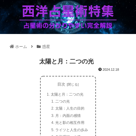
ホーム
惑星
太陽と月：二つの光
2024.12.18
目次
太陽と月：二つの光
二つの光
太陽：人生の目的
月：内面の感情
光と影の相互作用
ライツと人生の歩み