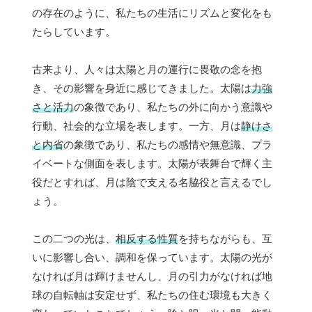
の存在のように、私たちの生活にリズムと変化をも
たらしています。
古来より、人々は太陽と月の運行に畏敬の念を抱
き、その影響を身近に感じてきました。太陽は
力強
さと活力
の象徴であり、私たちの外に向かう意識や
行動、社会的な立場を表します。一方、月は
静けさ
と内省
の象徴であり、私たちの感情や無意識、プラ
イベートな側面を表します。太陽が表舞台で輝く主
役だとすれば、月は陰で支える名脇役と言えるでし
ょう。
この二つの光は、
相反する性質
を持ちながらも、互
いに影響し合い、調和を保っています。太陽の光が
なければ月は輝けませんし、月の引力がなければ地
球の自転軸は安定せず、私たちの住む環境も大きく