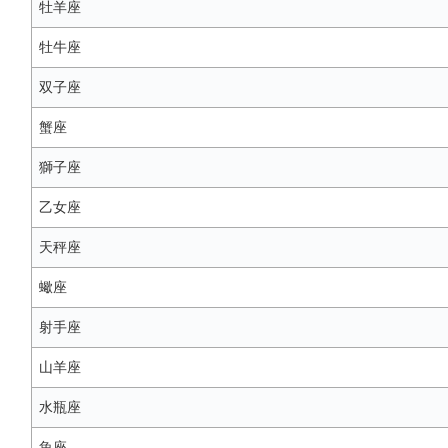
牡羊座
牡牛座
双子座
蟹座
獅子座
乙女座
天秤座
蠍座
射手座
山羊座
水瓶座
魚座