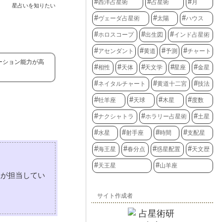
西洋占星術
占星術
月
星占いを知りたい
ヴェーダ占星術
太陽
ハウス
ホロスコープ
出生図
インド占星術
アセンダント
黄道
予測
チャート
ーション能力が高
相性
天体
天文学
星座
金星
ネイタルチャート
黄道十二宮
技法
牡羊座
天球
木星
度数
ナクシャトラ
ホラリー占星術
土星
水星
射手座
時間
支配星
海王星
春分点
惑星配置
天文歴
天王星
山羊座
星が担当してい
サイト作成者