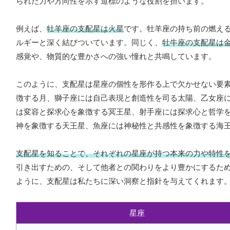
られた力や方向性を示す道標のような役割を担います。
例えば、
牡羊座の支配星は火星
です。牡羊座の持ち前の燃え
ルギーと深く結びついています。同じく、
牡牛座の支配星は
感覚や、物質的な豊かさへの強い憧れと共鳴しています。
このように、支配星は星座の個性を形作る上で欠かせない要
徴する月、獅子座には自己表現と創造性を司る太陽、乙女座
は変容と探求心を象徴する冥王星、射手座には探求心と哲学
神を象徴する天王星、魚座には神秘性と共感性を象徴する海
支配星を知ることで、それぞれの星座が持つ本来の力や特性
引き出すための、そして他者との関わりをより豊かにするた
ように、支配星は私たちに深い洞察と指針を与えてくれます
星座