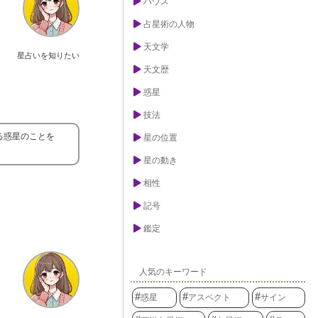
ハウス
占星術の人物
天文学
星占いを知りたい
天文歴
惑星
技法
る惑星のことを
星の位置
星の動き
相性
記号
鑑定
人気のキーワード
惑星
アスペクト
サイン