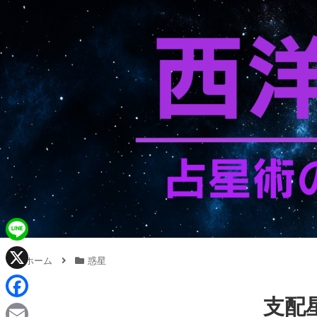
L
ホーム
惑星
i
X
n
支配
F