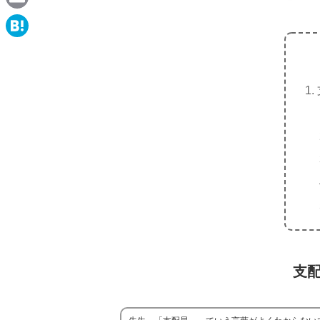
e
a
E
c
m
H
e
a
a
b
i
t
o
l
e
o
n
k
a
支