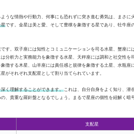
るような情熱や行動力、何事にも恐れずに突き進む勇気は、まさに
金星
です。金星は美と愛、そして豊穣を象徴する星であり、牡牛座
素です。双子座には知性とコミュニケーションを司る水星、蟹座に
には分析力と実務能力を象徴する水星、天秤座には調和と社交性を
を象徴する木星、山羊座には責任感と規律を象徴する土星、水瓶座
王星がそれぞれ支配星として割り当てられています。
を深く理解することができます。
これは、自分自身をよく知り、潜
めの、貴重な羅針盤となるでしょう。まるで星座の個性を紐解く暗
。
支配星