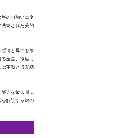
火星の力強いエネ
の洗練された美的
は感情と母性を象
司る金星、蠍座に
には革新と博愛精
在能力を最大限に
号を解読する鍵の