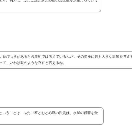
です。例えば、ふたご座とおとめ座の支配星が水星だっていう
い結びつきがあると占星術では考えているんだ。その星座に最も大きな影響を与え
って、いわば親のような存在と言えるね。
ということは、ふたご座とおとめ座の性質は、水星の影響を受