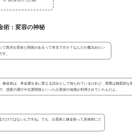
金術：変容の神秘
って西洋占星術と関係があるって本当ですか？なんだか魔法みたい
です。
。錬金術は、卑金属を金に変える試みとして知られているけれど、実際は物質的な
で、惑星の運行や位置関係といった占星術の知識が利用されていたんだよ。
るだけではないんですね。でも、占星術と錬金術って具体的にど