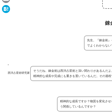
e
a
E
c
m
H
e
錬
a
a
b
i
t
o
l
e
先生、『錬金術』
o
でよくわからない
n
k
a
そうだね、錬金術は西洋占星術と深い関わりがあるんだよ
西洋占星術研究家
精神的な成長や完成にも重きを置いているんだ。その過程
精神的な成長ですか？物質を変化させ
う関係しているんですか？