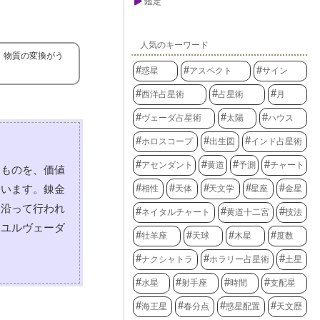
鑑定
人気のキーワード
、物質の変換がう
惑星
アスペクト
サイン
西洋占星術
占星術
月
ヴェーダ占星術
太陽
ハウス
ホロスコープ
出生図
インド占星術
アセンダント
黄道
予測
チャート
なものを、価値
ています。錬金
相性
天体
天文学
星座
金星
に沿って行われ
ネイタルチャート
黄道十二宮
技法
ーユルヴェーダ
牡羊座
天球
木星
度数
。
ナクシャトラ
ホラリー占星術
土星
水星
射手座
時間
支配星
海王星
春分点
惑星配置
天文歴