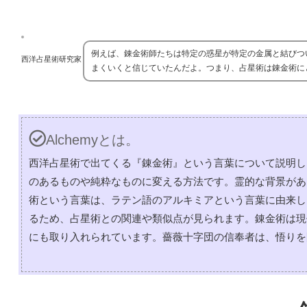
例えば、錬金術師たちは特定の惑星が特定の金属と結びつ
西洋占星術研究家
まくいくと信じていたんだよ。つまり、占星術は錬金術に
Alchemyとは。
西洋占星術で出てくる『錬金術』という言葉について説明し
のあるものや純粋なものに変える方法です。霊的な背景があ
術という言葉は、ラテン語のアルキミアという言葉に由来し
るため、占星術との関連や類似点が見られます。錬金術は現
にも取り入れられています。薔薇十字団の信奉者は、悟りを