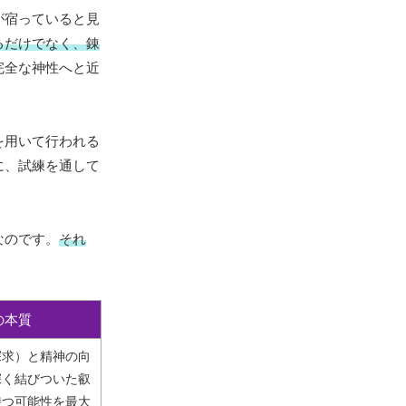
が宿っていると見
るだけでなく、錬
完全な神性へと近
を用いて行われる
に、試練を通して
なのです。
それ
の本質
探求）と精神の向
深く結びついた叡
持つ可能性を最大