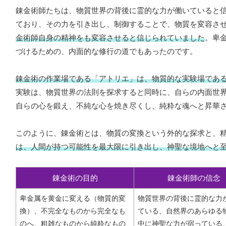
錬金術師たちは、物質世界の背後に霊的な力が働いていると
ており、その力を引き出し、制御することで、物質を変容さ
金術師自身の精神をも変容させると信じられていました
。卑
づけるための、内面的な修行の道でもあったのです。
錬金術の作業場である「アトリエ」は、物質的な実験場であ
実験は、物質世界の法則を探求すると同時に、自らの内面世
自らの心を鍛え、不純な心を焼き尽くし、純粋な魂へと昇華
このように、錬金術とは、物質の変換という外的な探求と、
は、人間が持つ可能性を最大限に引き出し、神聖な境地へと
錬金術の目的
錬金術師の信念
卑金属を黄金に変える（物質的変
物質世界の背後に霊的な力
換）、不完全なものから完全なも
ている、自然界のあらゆる
のへ、粗雑なものから純粋なもの
中に神聖な力が宿っている