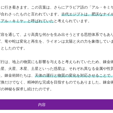
」に行き着きます。この言葉は、さらにアラビア語の「アル・キミ
が合わさったものと言われています。
古代エジプトは、肥沃なナイ
「アル・キミヤ」と呼ばれていた
と考えられています。
変容を通して、より高貴な何かを生み出そうとする思想体系でもあ
ば、竜や蛇は変化と再生を、ライオンは太陽と火の力を象徴してい
うとしたのです。
運行は、地上の物質にも影響を与えると考えられていたため、錬金
金星、火星、木星、土星といった惑星は、それぞれ異なる金属や性
た。錬金術師たちは、
天体の運行と物質の変化を対応させることで
変換だけでなく、精神的な完成を目指すものでもありました。錬金
宙の神秘を探求し続けたのです。
内容