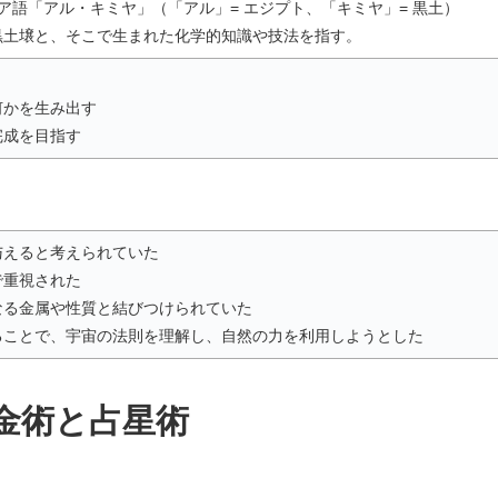
ア語「アル・キミヤ」（「アル」= エジプト、「キミヤ」= 黒土）
黒土壌と、そこで生まれた化学的知識や技法を指す。
何かを生み出す
完成を目指す
与えると考えられていた
で重視された
なる金属や性質と結びつけられていた
ることで、宇宙の法則を理解し、自然の力を利用しようとした
金術と占星術