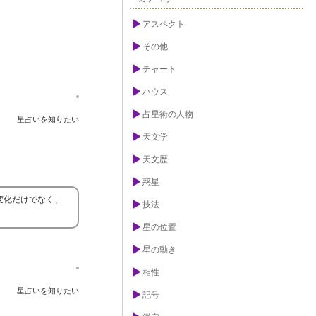
アスペクト
その他
チャート
ハウス
占星術の人物
星占いを知りたい
天文学
天文歴
惑星
変化だけでなく、
技法
星の位置
星の動き
相性
星占いを知りたい
記号