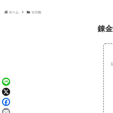
ホーム
その他
錬金
L
i
X
n
F