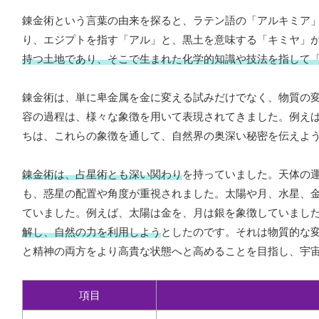
錬金術という言葉の由来を探ると、ラテン語の「アルキミア
り、エジプトを指す「アル」と、黒土を意味する「キミヤ」
持つ土地であり、そこで生まれた化学的知識や技法を指して
錬金術は、単に卑金属を金に変える試みだけでなく、物質の
容の過程は、様々な象徴を用いて表現されてきました。例え
ちは、これらの象徴を通して、自然界の奥深い秘密を伝えよ
錬金術は、占星術とも深い関わり
を持っていました。天体の
も、惑星の配置や角度が重視されました。太陽や月、水星、
ていました。例えば、太陽は金を、月は銀を象徴していまし
解し、自然の力を利用しよう
としたのです。それは物質的な
と精神の両方をより高貴な状態へと高めることを目指し、宇
項目