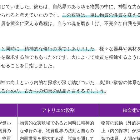
信じていました。彼らは、自然界のあらゆる物質の中に、神聖な力
せられると考えていたのです。
この変容は、単に物質の性質を変え
金属を黄金に変える過程は、自らの魂を磨き上げ、不完全な自我を
ると同時に、精神的な修行の場でもありました
。様々な器具や素材
界を探求する旅でもあったのです。火によって物質を精錬するよう
させることを目指しました。
精神の向上という内的な探求が深く結びついた、奥深い叡智の体系
至るための、古からの知恵の結晶と言えるでしょう
。
アトリエの役割
錬金術
が働い
物質的な実験場であると同時に精神的
物質の変換（外的
物質の
な修行の場、物質世界の法則と自らの
上（内的探求）が
、物質
内面世界を探求する場、試練を通して
智の体系、人間が