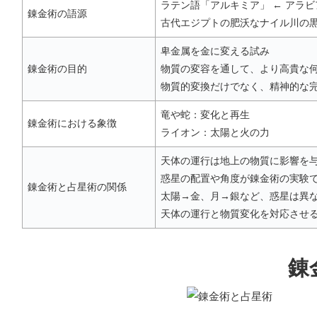
ラテン語「アルキミア」 ← アラビ
錬金術の語源
古代エジプトの肥沃なナイル川の
卑金属を金に変える試み
錬金術の目的
物質の変容を通して、より高貴な
物質的変換だけでなく、精神的な
竜や蛇：変化と再生
錬金術における象徴
ライオン：太陽と火の力
天体の運行は地上の物質に影響を
惑星の配置や角度が錬金術の実験
錬金術と占星術の関係
太陽→金、月→銀など、惑星は異
天体の運行と物質変化を対応させ
錬