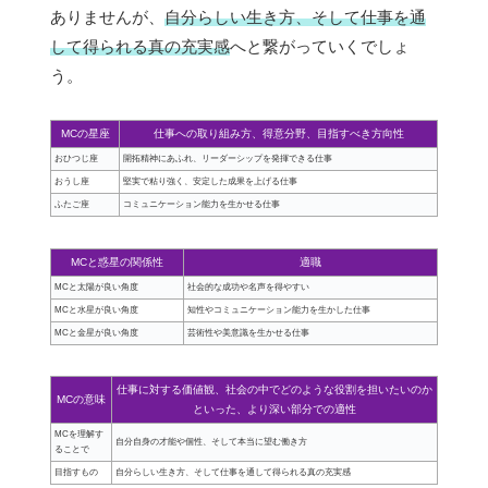
ありませんが、
自分らしい生き方、そして仕事を通
して得られる真の充実感
へと繋がっていくでしょ
う。
MCの星座
仕事への取り組み方、得意分野、目指すべき方向性
おひつじ座
開拓精神にあふれ、リーダーシップを発揮できる仕事
おうし座
堅実で粘り強く、安定した成果を上げる仕事
ふたご座
コミュニケーション能力を生かせる仕事
MCと惑星の関係性
適職
MCと太陽が良い角度
社会的な成功や名声を得やすい
MCと水星が良い角度
知性やコミュニケーション能力を生かした仕事
MCと金星が良い角度
芸術性や美意識を生かせる仕事
仕事に対する価値観、社会の中でどのような役割を担いたいのか
MCの意味
といった、より深い部分での適性
MCを理解す
自分自身の才能や個性、そして本当に望む働き方
ることで
目指すもの
自分らしい生き方、そして仕事を通して得られる真の充実感