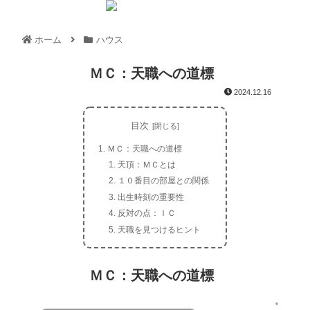
ホーム
ハウス
ＭＣ：天職への道標
2024.12.16
目次
ＭＣ：天職への道標
天頂：ＭＣとは
１０番目の部屋との関係
出生時刻の重要性
反対の点：ＩＣ
天職を見つけるヒント
ＭＣ：天職への道標