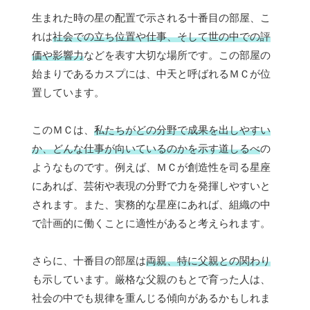
生まれた時の星の配置で示される十番目の部屋、こ
れは
社会での立ち位置や仕事、そして世の中での評
価や影響力
などを表す大切な場所です。この部屋の
始まりであるカスプには、中天と呼ばれるＭＣが位
置しています。
このＭＣは、
私たちがどの分野で成果を出しやすい
か、どんな仕事が向いているのかを示す道しるべ
の
ようなものです。例えば、ＭＣが創造性を司る星座
にあれば、芸術や表現の分野で力を発揮しやすいと
されます。また、実務的な星座にあれば、組織の中
で計画的に働くことに適性があると考えられます。
さらに、十番目の部屋は
両親、特に父親との関わり
も示しています。厳格な父親のもとで育った人は、
社会の中でも規律を重んじる傾向があるかもしれま