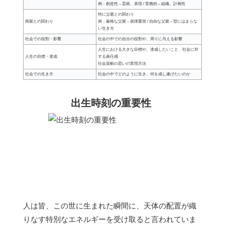
例：創造性 – 芸術、表現 / 実務的 – 組織、計画性
特に父親との関わり
両親との関わり
例：厳格な父親 – 規律重視 / 自由な父親 – 型にはまらな
い生き方
社会での役割・影響
社会の中での自分の役割や、周りに与える影響
人生における大きな目標や、達成したいこと、社会に対
人生の目標・達成
する責任感
社会貢献の思いの実現方法
社会での生き方
社会の中でどのように生き、何を成し遂げたいのか
出生時刻の重要性
人は皆、この世に生まれた瞬間に、天体の配置が織
りなす特別なエネルギーを受け取ると言われていま