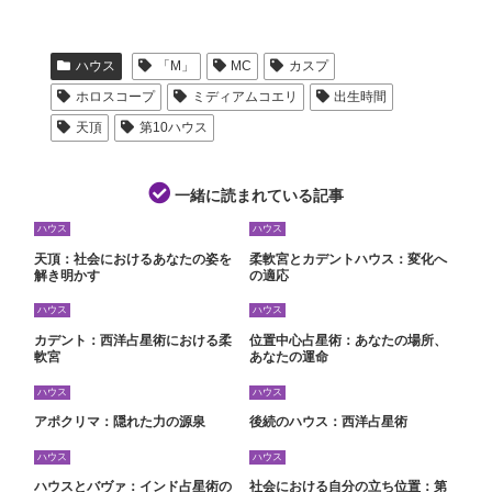
ハウス
「M」
MC
カスプ
ホロスコープ
ミディアムコエリ
出生時間
天頂
第10ハウス
一緒に読まれている記事
ハウス
ハウス
天頂：社会におけるあなたの姿を
柔軟宮とカデントハウス：変化へ
解き明かす
の適応
ハウス
ハウス
カデント：西洋占星術における柔
位置中心占星術：あなたの場所、
軟宮
あなたの運命
ハウス
ハウス
アポクリマ：隠れた力の源泉
後続のハウス：西洋占星術
ハウス
ハウス
ハウスとバヴァ：インド占星術の
社会における自分の立ち位置：第