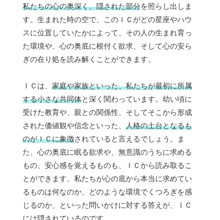
私たちの心の奥深く、隠された部分
を照らし出しま
す。生まれた時の空で、このＩＣがどの星座やハウ
スに位置していたかによって、その人の生まれ育っ
た環境や、心の奥底に根付く欲求、そして心の安ら
ぎの在り処を読み解くことができます。
ＩＣは、
家庭や家族といった、私たちが最初に所属
する小さな共同体
と深く関わっています。幼い頃に
受けた教育や、親との関係性、そしてそこから形成
された価値観や信念といった、
人格の土台となるも
のがＩＣに象徴
されていると言えるでしょう。ま
た、心の奥底に眠る欲求や、無意識のうちに求める
もの、安心感を覚えるものも、ＩＣから読み取るこ
とができます。私たちが心の底から本当に求めてい
るものは何なのか、どのような環境でくつろぎを感
じるのか、といった問いかけに対する答えが、ＩＣ
には隠されているのです。