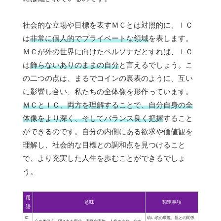
社会的な立場や目標を表すＭＣとは対照的に、ＩＣ
は
非常に個人的でプライベートな領域
を表します。
ＭＣが外の世界に向けたペルソナだとすれば、ＩＣ
は
飾らないありのままの自分
と言えるでしょう。こ
の二つの点は、まるでコインの裏表のように、互い
に影響し合い、私たちの全体像を形作っています。
ＭＣとＩＣ、両方を理解することで、自分自身の全
体像をより深く、そしてバランス良く把握
すること
ができるのです。自分の内側にある欲求や価値観を
理解し、社会的な目標との調和点を見つけること
で、より充実した人生を歩むことができるでしょ
う。
用
意味
関連事項
語
IC
幼い頃の環境、親との関係