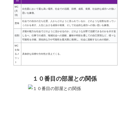
目
MC
出生図において最も高い場所。社会での活躍、目標、成長、発展、社会的な成功への強い
(天
思いを象徴。
頂)
社会での自分の立ち位置、人からどのように見られているか、どのような役割を担ってい
意味
くのかを表す。人生における成長や発展、そして社会的な成功への強い思いを象徴。
才能や能力を社会でどのように活かせるのか、どのような分野で活躍できるのかを示す道
役割
しるべ。仕事での成功、地域社会への貢献、趣味や特技を通しての自己実現など、様々な
可能性を示唆。潜在的な力や可能性を最大限に発揮し、社会に貢献するための指針。
MC
を知
るメ
具体的な目標や方向性が見えてくる。
リッ
ト
１０番目の部屋との関係