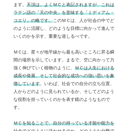
ます。
天頂は、よくＭＣと表記されますが、これは
ラテン語の「天の中央」を意味する「ミディアム・
コエリ」の略です。
このＭＣは、人が社会の中でど
のように活躍し、どのような目標に向かって進んで
いくのかを示す、重要な道しるべです。
ＭＣは、星々が地平線から最も高いところに昇る瞬
間の場所を示しています。まるで、空に向かって力
強く伸びていく植物のように、
ＭＣは人生における
成長や発展、そして社会的な成功への強い思いを象
徴しています
。いわば、社会での自分の立ち位置、
人からどのように見られているか、そしてどのよう
な役割を担っていくのかを表す鏡のようなもので
す。
ＭＣを知ることで、自分の持っている才能や能力を
社会でどのように活かせるのか、どのような分野で