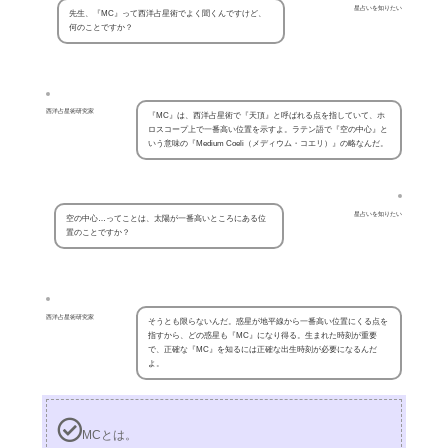
星占いを知りたい
先生、『MC』って西洋占星術でよく聞くんですけど、
何のことですか？
西洋占星術研究家
『MC』は、西洋占星術で『天頂』と呼ばれる点を指していて、ホ
ロスコープ上で一番高い位置を示すよ。ラテン語で『空の中心』と
いう意味の『Medium Coeli（メディウム・コエリ）』の略なんだ。
星占いを知りたい
空の中心…ってことは、太陽が一番高いところにある位
置のことですか？
西洋占星術研究家
そうとも限らないんだ。惑星が地平線から一番高い位置にくる点を
指すから、どの惑星も『MC』になり得る。生まれた時刻が重要
で、正確な『MC』を知るには正確な出生時刻が必要になるんだ
よ。
MCとは。