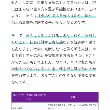
せん。反対に、自由な父親のもとで育った人は、型
にはまらない生き方を選ぶ可能性があります。この
ように、ＭＣは
社会の中での自分の役割や、周りに
与える影響
を理解する手がかりとなるのです。
そして、
ＭＣは人生における大きな目標や、達成し
たいこと、社会に対する責任感
などを読み解く鍵で
もあります。社会に貢献したいと強く願う人は、Ｍ
Ｃを通してその思いを実現する方法を見つけること
ができるかもしれません。つまり、ＭＣは私たちが
社会の中でどのように生き、何を成し遂げたいのか
を理解する上で、欠かすことのできない重要な要素
なのです。
MC（中天：十番目の部屋のカ
意味
スプ）
どの分野で成果を出しやすいか、どんな仕事が向いてい
仕事・成果
るのか