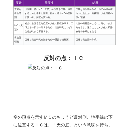
要素
重要性
結果
正確な
出生図、特にMC（天頂）の位置を正確に特定
正確な出生図の作成、自己の潜在能
出生時
するために非常に重要。数分の差でMCの度数
力・社会における役割・人生目標の
刻
が変わり、解釈も変わる。
深い理解
社会における立ち位置や人生の目標を示す。天
人生の羅針盤のように、進むべき方
MC（天
球上を一日で一周するため、出生時刻のわずか
向を示し、迷うことなく人生の航路
頂）
な差が大きく影響する。
を進める助けとなる。
出生証
正確な出生時刻を知るための重要な情報源。
正確な出生図の作成
明書
反対の点：ＩＣ
空の頂点を示すＭＣのちょうど反対側、地平線の下
に位置するＩＣは、「天の底」という意味を持ち、