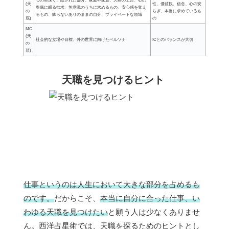
心の奥深く、隠された部分、家庭や家族、人格の土台、心の
(天
性、価値観、信念、心の安
奥底に眠る欲求、無意識のうちに求めるもの、安心感を覚え
の
らぎ、本当に求めているも
るもの、飾らないありのままの自分、プライベートな領域
底)
の
MC
(天
社会的な立場や目標、外の世界に向けたペルソナ
ICとのバランスが大切
の
頂)
天職を見つけるヒント
仕事というのは人生において大きな部分を占めるも
のです。
だからこそ、
本当に自分に合った仕事、い
わゆる天職を見つけたい
と願う人は少なくありませ
ん。西洋占星術では、天職を探るためのヒントとし