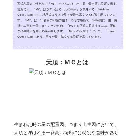
西洋占星術で使われる『MC』というのは、出生図で最も高い位置を示す
言葉です。『MC』はラテン語で「天の中央」を意味する『Medium
Coeli』の略です。地平線より上で星々が最も高くなる位置を示していま
す。『MC』は、10番目の部屋の始まりを示す場所で、24時間に一度、黄
道十二宮を一周します。そのため、『MC』を正確に特定するには、正確
な出生時刻を知る必要があります。『MC』の反対は『IC』で、『Imum
Coeli』の略であり、星々が最も低くなる位置を示しています。
天頂：ＭＣとは
生まれた時の星の配置図、つまり出生図において、
天頂と呼ばれる一番高い場所には特別な意味があり