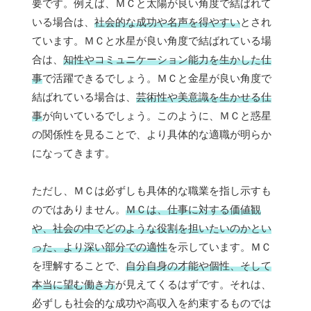
要です。例えば、ＭＣと太陽が良い角度で結ばれて
いる場合は、
社会的な成功や名声を得やすい
とされ
ています。ＭＣと水星が良い角度で結ばれている場
合は、
知性やコミュニケーション能力を生かした仕
事
で活躍できるでしょう。ＭＣと金星が良い角度で
結ばれている場合は、
芸術性や美意識を生かせる仕
事
が向いているでしょう。このように、ＭＣと惑星
の関係性を見ることで、より具体的な適職が明らか
になってきます。
ただし、ＭＣは必ずしも具体的な職業を指し示すも
のではありません。
ＭＣは、仕事に対する価値観
や、社会の中でどのような役割を担いたいのかとい
った、より深い部分での適性
を示しています。ＭＣ
を理解することで、
自分自身の才能や個性、そして
本当に望む働き方
が見えてくるはずです。それは、
必ずしも社会的な成功や高収入を約束するものでは