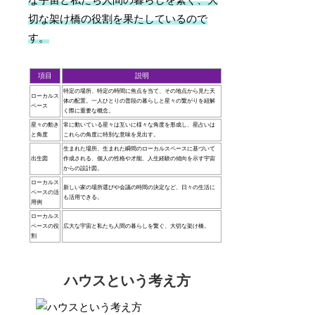
な宇宙と私たち人間の暮らしを繋ぐ、大
切な架け橋の役割を果たしているので
す。
項目
説明
特定の場所、特定の時間に焦点を当て、その地点から見た天
ローカルス
体の配置。一人ひとりの普段の暮らしと星々の繋がりを紐解
ペース
く際に重要な概念。
星々の動き
常に動いている星々は互いに様々な角度を形成し、星占いは
と角度
これらの角度に特別な意味を見出す。
生まれた場所、生まれた瞬間のローカルスペースに基づいて
出生図
作成される、個人の性格や才能、人生経験の傾向を示す宇宙
からの設計図。
ローカルス
新しい家の場所選びや会議の時間の決定など、日々の生活に
ペースの活
も活用できる。
用例
ローカルス
ペースの役
広大な宇宙と私たち人間の暮らしを繋ぐ、大切な架け橋。
割
ハウスという考え方