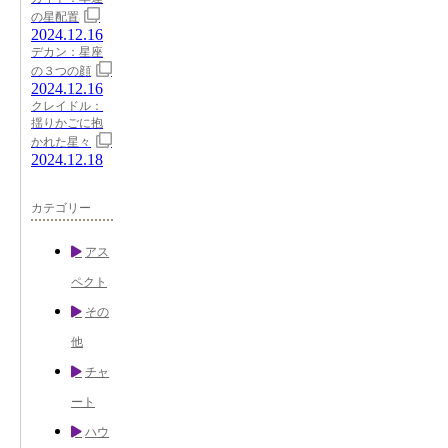
の星配置
2024.12.16
デカン：星座
の３つの顔
2024.12.16
クレイドル：
揺りかごに抱
かれた星々
2024.12.18
カテゴリー
アス
ペクト
その
他
チャ
ート
ハウ