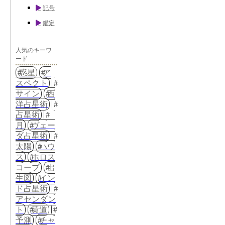
記号
鑑定
人気のキーワ
ード
惑星
ア
スペクト
サイン
西
洋占星術
占星術
月
ヴェー
ダ占星術
太陽
ハウ
ス
ホロス
コープ
出
生図
イン
ド占星術
アセンダン
ト
黄道
予測
チャ