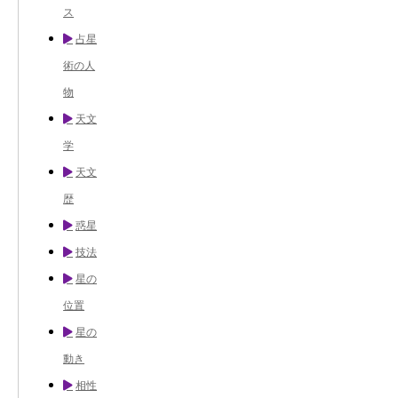
ス
占星
術の人
物
天文
学
天文
歴
惑星
技法
星の
位置
星の
動き
相性