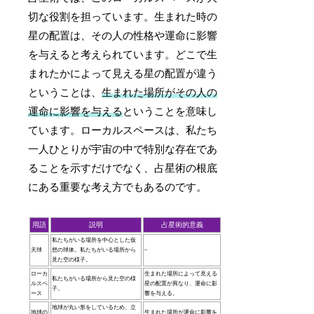
切な役割を担っています。生まれた時の
星の配置は、その人の性格や運命に影響
を与えると考えられています。どこで生
まれたかによって見える星の配置が違う
ということは、
生まれた場所がその人の
運命に影響を与える
ということを意味し
ています。ローカルスペースは、私たち
一人ひとりが宇宙の中で特別な存在であ
ることを示すだけでなく、占星術の根底
にある重要な考え方でもあるのです。
用語
説明
占星術的意義
私たちがいる場所を中心とした仮
天球
想の球体。私たちがいる場所から
–
見た空の様子。
ローカ
生まれた場所によって見える
私たちがいる場所から見た空の様
ルスペ
星の配置が異なり、運命に影
子。
ース
響を与える。
地球が丸い形をしているため、立
地球の
生まれた場所が運命に影響を