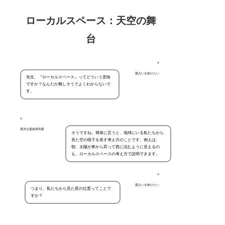
ローカルスペース：天空の舞
台
星占いを知りたい
先生、『ローカルスペース』ってどういう意味
ですか？なんだか難しそうでよくわからないで
す。
西洋占星術研究家
そうですね。簡単に言うと、地球にいる私たちから
見た空の様子を表す考え方のことです。例えば、
朝、太陽が東から昇って西に沈むように見えるの
も、ローカルスペースの考え方で説明できます。
星占いを知りたい
つまり、私たちから見た星の位置ってことで
すか？