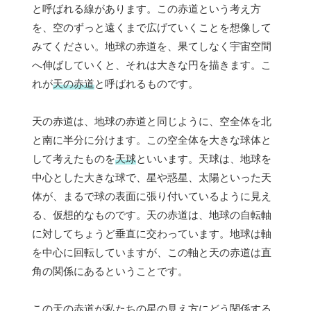
と呼ばれる線があります。この赤道という考え方
を、空のずっと遠くまで広げていくことを想像して
みてください。地球の赤道を、果てしなく宇宙空間
へ伸ばしていくと、それは大きな円を描きます。こ
れが
天の赤道
と呼ばれるものです。
天の赤道は、地球の赤道と同じように、空全体を北
と南に半分に分けます。この空全体を大きな球体と
して考えたものを
天球
といいます。天球は、地球を
中心とした大きな球で、星や惑星、太陽といった天
体が、まるで球の表面に張り付いているように見え
る、仮想的なものです。天の赤道は、地球の自転軸
に対してちょうど垂直に交わっています。地球は軸
を中心に回転していますが、この軸と天の赤道は直
角の関係にあるということです。
この天の赤道が私たちの星の見え方にどう関係する