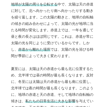
地球が太陽の周りを公転する
中で、太陽は天の赤道
に対して、北へ向かったり南へ向かったりする動き
を繰り返します。この太陽の動きと、地球の自転軸
の傾きの組み合わせによって、太陽の光が地球に当
たる時間が変化します。赤道上では、一年を通して
昼と夜の長さはほぼ同じです。これは、赤道が常に
太陽の光を同じように受けているからです。しか
し、
赤道から離れた場所
では、太陽の光を浴びる時
間が季節によって大きく変わります。
夏至には、太陽は天の赤道から最も北に位置するた
め、北半球では昼の時間が最も長くなります。反対
に、冬至には太陽は天の赤道から最も南に位置し、
北半球では夜の時間が最も長くなります。このよう
に、地球の赤道と天の赤道、そして地球の自転軸の
傾きは、
私たちの日常生活に大きな影響
を与えてい