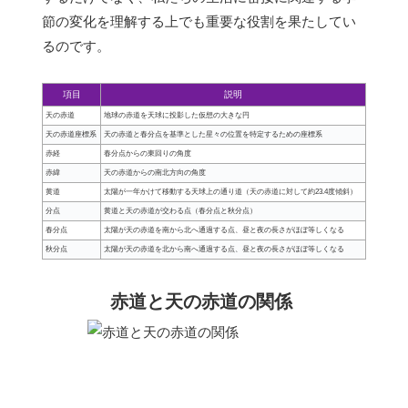
節の変化を理解する上でも重要な役割を果たしてい
るのです。
項目
説明
天の赤道
地球の赤道を天球に投影した仮想の大きな円
天の赤道座標系
天の赤道と春分点を基準とした星々の位置を特定するための座標系
赤経
春分点からの東回りの角度
赤緯
天の赤道からの南北方向の角度
黄道
太陽が一年かけて移動する天球上の通り道（天の赤道に対して約23.4度傾斜）
分点
黄道と天の赤道が交わる点（春分点と秋分点）
春分点
太陽が天の赤道を南から北へ通過する点、昼と夜の長さがほぼ等しくなる
秋分点
太陽が天の赤道を北から南へ通過する点、昼と夜の長さがほぼ等しくなる
赤道と天の赤道の関係