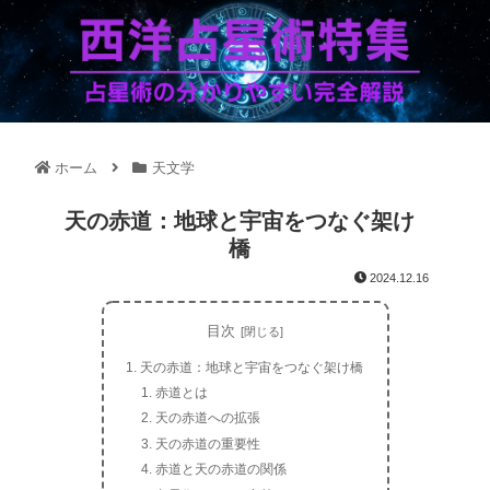
ホーム
天文学
天の赤道：地球と宇宙をつなぐ架け
橋
2024.12.16
目次
天の赤道：地球と宇宙をつなぐ架け橋
赤道とは
天の赤道への拡張
天の赤道の重要性
赤道と天の赤道の関係