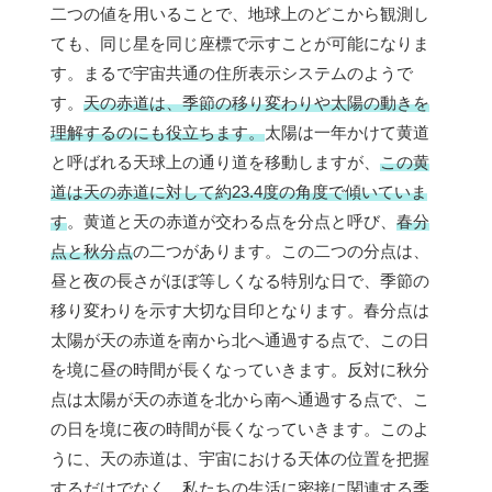
二つの値を用いることで、地球上のどこから観測し
ても、同じ星を同じ座標で示すことが可能になりま
す。まるで宇宙共通の住所表示システムのようで
す。
天の赤道は、季節の移り変わりや太陽の動きを
理解するのにも役立ちます。
太陽は一年かけて黄道
と呼ばれる天球上の通り道を移動しますが、
この黄
道は天の赤道に対して約23.4度の角度で傾いていま
す
。黄道と天の赤道が交わる点を分点と呼び、
春分
点と秋分点
の二つがあります。この二つの分点は、
昼と夜の長さがほぼ等しくなる特別な日で、季節の
移り変わりを示す大切な目印となります。春分点は
太陽が天の赤道を南から北へ通過する点で、この日
を境に昼の時間が長くなっていきます。反対に秋分
点は太陽が天の赤道を北から南へ通過する点で、こ
の日を境に夜の時間が長くなっていきます。このよ
うに、天の赤道は、宇宙における天体の位置を把握
するだけでなく、私たちの生活に密接に関連する季