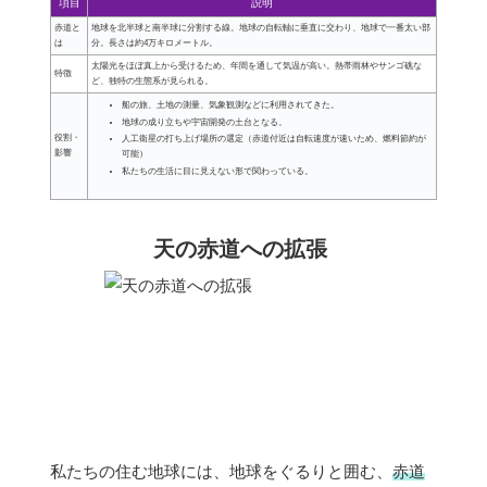
項目
説明
赤道と
地球を北半球と南半球に分割する線。地球の自転軸に垂直に交わり、地球で一番太い部
は
分。長さは約4万キロメートル。
太陽光をほぼ真上から受けるため、年間を通して気温が高い。熱帯雨林やサンゴ礁な
特徴
ど、独特の生態系が見られる。
船の旅、土地の測量、気象観測などに利用されてきた。
地球の成り立ちや宇宙開発の土台となる。
役割・
人工衛星の打ち上げ場所の選定（赤道付近は自転速度が速いため、燃料節約が
影響
可能）
私たちの生活に目に見えない形で関わっている。
天の赤道への拡張
私たちの住む地球には、地球をぐるりと囲む、
赤道