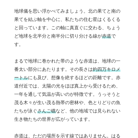
地球儀を思い浮かべてみましょう。北の果てと南の
果てを結ぶ軸を中心に、私たちの住む星はくるくる
と回っています。この軸に真直ぐに交わる、ちょう
ど地球を北半分と南半分に切り分ける線が
赤道
で
す。
まるで地球に巻かれた帯のような赤道は、地球の一
番太い部分にあたります。その長さは
約四万キロメ
ートル
にも及び、想像を絶するほどの距離です。赤
道付近では、太陽の光をほぼ真上から受けるため、
一年を通して気温が高いのが特徴です。うっそうと
茂る木々が生い茂る熱帯の密林や、色とりどりの魚
たちが泳ぐ
さんご礁
など、他の地域では見られない
生き物たちの世界が広がっています。
赤道は、ただの場所を示す線ではありません。はる