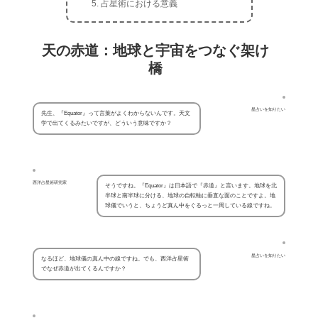
占星術における意義
天の赤道：地球と宇宙をつなぐ架け
橋
星占いを知りたい
先生、『Equator』って言葉がよくわからないんです。天文
学で出てくるみたいですが、どういう意味ですか？
西洋占星術研究家
そうですね。『Equator』は日本語で『赤道』と言います。地球を北
半球と南半球に分ける、地球の自転軸に垂直な面のことですよ。地
球儀でいうと、ちょうど真ん中をぐるっと一周している線ですね。
星占いを知りたい
なるほど、地球儀の真ん中の線ですね。でも、西洋占星術
でなぜ赤道が出てくるんですか？