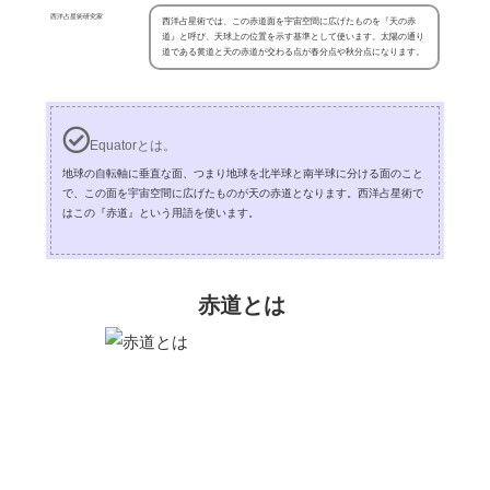
西洋占星術研究家
西洋占星術では、この赤道面を宇宙空間に広げたものを『天の赤
道』と呼び、天球上の位置を示す基準として使います。太陽の通り
道である黄道と天の赤道が交わる点が春分点や秋分点になります。
Equatorとは。
地球の自転軸に垂直な面、つまり地球を北半球と南半球に分ける面のこと
で、この面を宇宙空間に広げたものが天の赤道となります。西洋占星術で
はこの『赤道』という用語を使います。
赤道とは