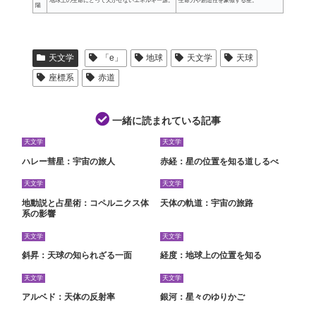
地球上の生命にとって欠かせないエネルギー源。
生命力や創造性を象徴する星。
陽
天文学
「e」
地球
天文学
天球
座標系
赤道
一緒に読まれている記事
天文学
天文学
ハレー彗星：宇宙の旅人
赤経：星の位置を知る道しるべ
天文学
天文学
地動説と占星術：コペルニクス体
天体の軌道：宇宙の旅路
系の影響
天文学
天文学
斜昇：天球の知られざる一面
経度：地球上の位置を知る
天文学
天文学
アルベド：天体の反射率
銀河：星々のゆりかご