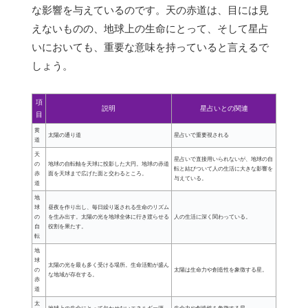
な影響を与えているのです。天の赤道は、目には見
えないものの、地球上の生命にとって、そして星占
いにおいても、重要な意味を持っていると言えるで
しょう。
項
説明
星占いとの関連
目
黄
太陽の通り道
星占いで重要視される
道
天
星占いで直接用いられないが、地球の自
の
地球の自転軸を天球に投影した大円。地球の赤道
転と結びついて人の生活に大きな影響を
赤
面を天球まで広げた面と交わるところ。
与えている。
道
地
球
昼夜を作り出し、毎日繰り返される生命のリズム
の
を生み出す。太陽の光を地球全体に行き渡らせる
人の生活に深く関わっている。
自
役割を果たす。
転
地
球
太陽の光を最も多く受ける場所。生命活動が盛ん
の
太陽は生命力や創造性を象徴する星。
な地域が存在する。
赤
道
太