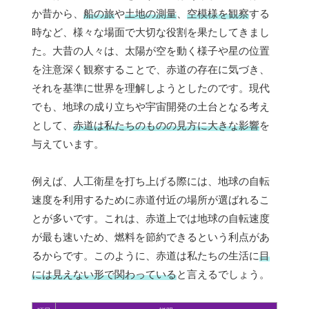
か昔から、
船の旅
や
土地の測量
、
空模様を観察
する
時など、様々な場面で大切な役割を果たしてきまし
た。大昔の人々は、太陽が空を動く様子や星の位置
を注意深く観察することで、赤道の存在に気づき、
それを基準に世界を理解しようとしたのです。現代
でも、地球の成り立ちや宇宙開発の土台となる考え
として、
赤道は私たちのものの見方に大きな影響
を
与えています。
例えば、人工衛星を打ち上げる際には、地球の自転
速度を利用するために赤道付近の場所が選ばれるこ
とが多いです。これは、赤道上では地球の自転速度
が最も速いため、燃料を節約できるという利点があ
るからです。このように、赤道は私たちの生活に
目
には見えない形で関わっている
と言えるでしょう。