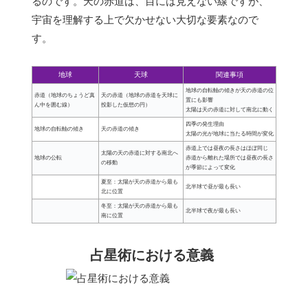
るのです。天の赤道は、目には見えない線ですが、
宇宙を理解する上で欠かせない大切な要素なので
す。
地球
天球
関連事項
地球の自転軸の傾きが天の赤道の位
赤道（地球のちょうど真
天の赤道（地球の赤道を天球に
置にも影響
ん中を囲む線）
投影した仮想の円）
太陽は天の赤道に対して南北に動く
四季の発生理由
地球の自転軸の傾き
天の赤道の傾き
太陽の光が地球に当たる時間が変化
赤道上では昼夜の長さはほぼ同じ
太陽の天の赤道に対する南北へ
地球の公転
赤道から離れた場所では昼夜の長さ
の移動
が季節によって変化
夏至：太陽が天の赤道から最も
北半球で昼が最も長い
北に位置
冬至：太陽が天の赤道から最も
北半球で夜が最も長い
南に位置
占星術における意義