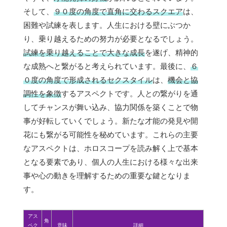
そして、
９０度の角度で直角に交わるスクエア
は、
困難や試練を表します。人生における壁にぶつか
り、乗り越えるための努力が必要となるでしょう。
試練を乗り越えることで大きな成長
を遂げ、精神的
な成熟へと繋がると考えられています。最後に、
６
０度の角度で形成されるセクスタイル
は、
機会と協
調性を象徴
するアスペクトです。人との繋がりを通
してチャンスが舞い込み、協力関係を築くことで物
事が好転していくでしょう。新たな才能の発見や開
花にも繋がる可能性を秘めています。これらの主要
なアスペクトは、ホロスコープを読み解く上で基本
となる要素であり、個人の人生における様々な出来
事や心の動きを理解するための重要な鍵となりま
す。
アス
角
ペク
意味
詳細