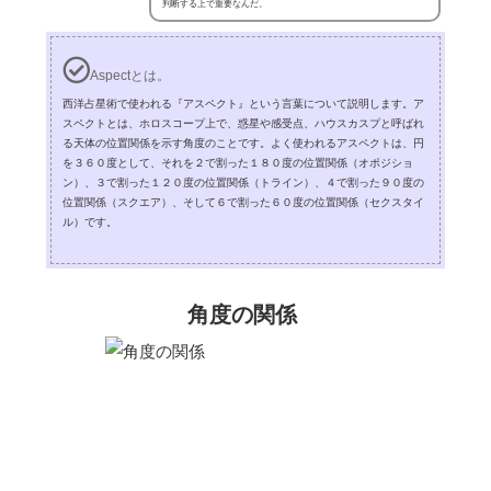
判断する上で重要なんだ。
Aspectとは。
西洋占星術で使われる『アスペクト』という言葉について説明します。ア
スペクトとは、ホロスコープ上で、惑星や感受点、ハウスカスプと呼ばれ
る天体の位置関係を示す角度のことです。よく使われるアスペクトは、円
を３６０度として、それを２で割った１８０度の位置関係（オポジショ
ン）、３で割った１２０度の位置関係（トライン）、４で割った９０度の
位置関係（スクエア）、そして６で割った６０度の位置関係（セクスタイ
ル）です。
角度の関係