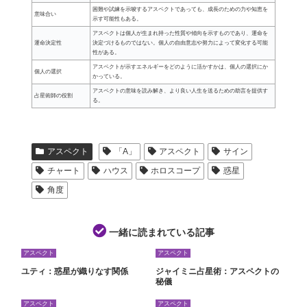
困難や試練を示唆するアスペクトであっても、成長のための力や知恵を
意味合い
示す可能性もある。
アスペクトは個人が生まれ持った性質や傾向を示すものであり、運命を
運命決定性
決定づけるものではない。個人の自由意志や努力によって変化する可能
性がある。
アスペクトが示すエネルギーをどのように活かすかは、個人の選択にか
個人の選択
かっている。
アスペクトの意味を読み解き、より良い人生を送るための助言を提供す
占星術師の役割
る。
アスペクト
「A」
アスペクト
サイン
チャート
ハウス
ホロスコープ
惑星
角度
一緒に読まれている記事
アスペクト
アスペクト
ユティ：惑星が織りなす関係
ジャイミニ占星術：アスペクトの
秘儀
アスペクト
アスペクト