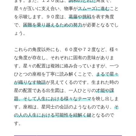
ます。また、１２０度は、
調和のとれた
角度で、
星々が互いに支え合い、物事が
スムーズに進む
こと
を示唆します。９０度は、
葛藤や挑戦
を表す角度
で、
困難を乗り越えるための努力
が必要となるでし
ょう。
これらの角度以外にも、６０度や７２度など、様々
な角度が存在し、それぞれに固有の意味がありま
す。星々の配置は複雑に絡み合っていますが、一つ
ひとつの座相を丁寧に読み解くことで、
まるで星々
が織りなす物語
が見えてくるのです。生まれた時の
星の配置である出生図は、一人ひとりの
才能や課
題、そして人生における様々なテーマ
を映し出しま
す。座相は、星同士の会話のようなものであり、
そ
の人の人生における可能性を紐解く鍵
となるので
す。