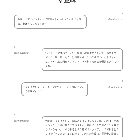
先生、『アスペクト』って言葉がよくわからないんですけ
星占いを知りたい
ど、教えてもらえますか？
いいよ。『アスペクト』は、星同士の角度のことだよ。ホロスコー
西洋占星術研究家
プ上で、星と星、あるいは特定の点とが作る角度のことを指すん
だ。３６０度の円を２、３、４、６で割った角度が重要とされてい
るね。
３６０度を２、３、４、６で割る、というのはどうい
星占いを知りたい
う意味ですか？
例えば、３６０度を２で割ると１８０度になるよね。これは『オポ
西洋占星術研究家
ジション』と呼ばれるアスペクトだ。同様に、３で割ると１２０度
で『トライン』、４で割ると９０度で『スクエア』、６で割ると６
０度で『セクスタイル』になる。これらの角度は、星同士の影響を