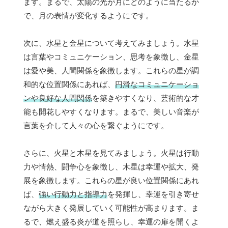
ます。まるで、太陽の光が月にどのように当たるか
で、月の表情が変化するようにです。
次に、水星と金星について考えてみましょう。水星
は言葉やコミュニケーション、思考を象徴し、金星
は愛や美、人間関係を象徴します。これらの星が調
和的な位置関係にあれば、
円滑なコミュニケーショ
ンや良好な人間関係
を築きやすくなり、芸術的な才
能も開花しやすくなります。まるで、美しい音楽が
言葉を介して人々の心を繋ぐようにです。
さらに、火星と木星を見てみましょう。火星は行動
力や情熱、闘争心を象徴し、木星は幸運や拡大、発
展を象徴します。これらの星が良い位置関係にあれ
ば、
強い行動力と指導力
を発揮し、幸運を引き寄せ
ながら大きく発展していく可能性が高まります。ま
るで、燃え盛る炎が道を照らし、幸運の扉を開くよ