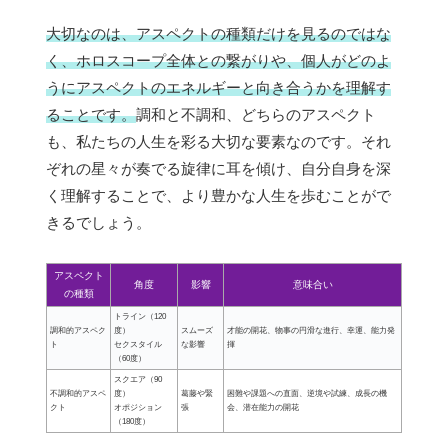
大切なのは、アスペクトの種類だけを見るのではな
く、ホロスコープ全体との繋がりや、個人がどのよ
うにアスペクトのエネルギーと向き合うかを理解す
ることです。
調和と不調和、どちらのアスペクト
も、私たちの人生を彩る大切な要素なのです。それ
ぞれの星々が奏でる旋律に耳を傾け、自分自身を深
く理解することで、より豊かな人生を歩むことがで
きるでしょう。
アスペクト
角度
影響
意味合い
の種類
トライン（120
調和的アスペク
度）
スムーズ
才能の開花、物事の円滑な進行、幸運、能力発
ト
セクスタイル
な影響
揮
（60度）
スクエア（90
不調和的アスペ
度）
葛藤や緊
困難や課題への直面、逆境や試練、成長の機
クト
オポジション
張
会、潜在能力の開花
（180度）