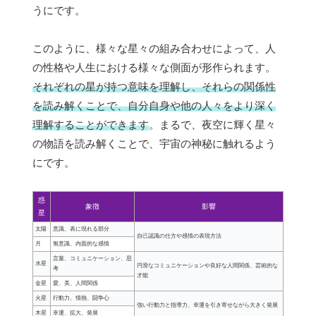
うにです。
このように、様々な星々の組み合わせによって、人
の性格や人生における様々な側面が形作られます。
それぞれの星が持つ意味を理解し、それらの関係性
を読み解くことで、自分自身や他の人々をより深く
理解することができます
。まるで、夜空に輝く星々
の物語を読み解くことで、宇宙の神秘に触れるよう
にです。
惑
象徴
影響
星
太陽
意識、表に現れる部分
自己認識の仕方や感情の表現方法
月
無意識、内面的な感情
言葉、コミュニケーション、思
水星
円滑なコミュニケーションや良好な人間関係、芸術的な
考
才能
金星
愛、美、人間関係
火星
行動力、情熱、闘争心
強い行動力と指導力、幸運を引き寄せながら大きく発展
木星
幸運、拡大、発展