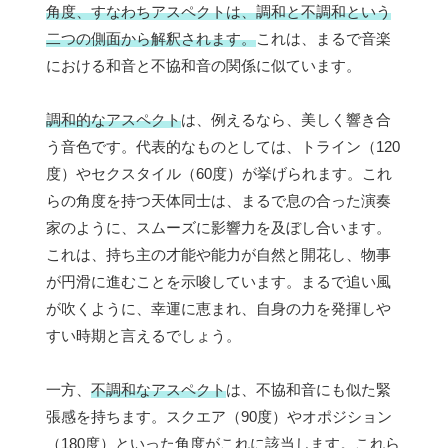
角度、すなわちアスペクトは、調和と不調和という
二つの側面から解釈されます。
これは、まるで音楽
における和音と不協和音の関係に似ています。
調和的なアスペクト
は、例えるなら、美しく響き合
う音色です。代表的なものとしては、トライン（120
度）やセクスタイル（60度）が挙げられます。これ
らの角度を持つ天体同士は、まるで息の合った演奏
家のように、スムーズに影響力を及ぼし合います。
これは、持ち主の才能や能力が自然と開花し、物事
が円滑に進むことを示唆しています。まるで追い風
が吹くように、幸運に恵まれ、自身の力を発揮しや
すい時期と言えるでしょう。
一方、
不調和なアスペクト
は、不協和音にも似た緊
張感を持ちます。スクエア（90度）やオポジション
（180度）といった角度がこれに該当します。これら