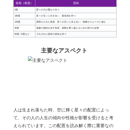
座相（角度）
意味
0度
星々の力が重なり合う
180度
星々が互いに向き合い、緊張感を持つ
120度
調和のとれた角度、星々が互いに支え合い、物事がスムーズに進む
90度
葛藤や挑戦を表す角度、困難を乗り越えるための努力が必要
60度, 72度など
それぞれに固有の意味を持つ
主要なアスペクト
人は生まれ落ちた時、空に輝く星々の配置によっ
て、その人の人生の傾向や性格が影響を受けると考
えられています。この配置を読み解く際に重要なの