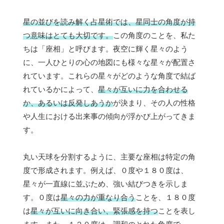
星の並びを読み解く占星術では、星同士の角度が持
つ意味はとても大切です。
この角度のことを、私た
ちは「座相」と呼びます。夜空に輝く星々のよう
に、一人ひとりの心の地図にも様々な星々が配置さ
れています。これらの星々がどのような角度で結ば
れているかによって、
星々が互いに力を合わせる
か、あるいは反発しあうか
が決まり、その人の性格
や人生における出来事の傾向が浮かび上がってきま
す。
丸い天球を分割するように、主要な座相は特定の角
度で形成されます。例えば、０度や１８０度は、
星々が一直線に並ぶため、強い結びつきを示しま
す。０度は
星々の力が重なり合う
ことを、１８０度
は
星々が互いに向き合い、緊張感を持つ
ことを表し