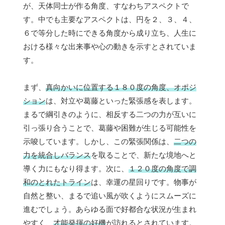
が、天体同士が作る角度、すなわちアスペクトで
す。中でも主要なアスペクトは、円を２、３、４、
６で等分した時にできる角度から成り立ち、人生に
おける様々な出来事や心の動きを示すとされていま
す。
まず、
真向かいに位置する１８０度の角度、オポジ
ション
は、対立や葛藤といった緊張感を表します。
まるで綱引きのように、相反する二つの力が互いに
引っ張り合うことで、葛藤や困難が生じる可能性を
示唆しています。しかし、この緊張関係は、
二つの
力を統合しバランス
を取ることで、新たな境地へと
導く力にもなり得ます。次に、
１２０度の角度で調
和のとれたトライン
は、幸運の星回りです。物事が
自然と整い、まるで追い風が吹くようにスムーズに
進むでしょう。あらゆる面で好都合な状況が生まれ
やすく、
才能発揮の好機
が訪れるとされています。