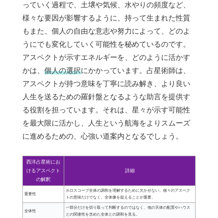
っていく過程で、土壌や気候、水やりの頻度など、
様々な要因が影響するように、持って生まれた性質
もまた、個人の自由な意志や努力によって、どのよ
うにでも変化していく可能性を秘めているのです。
アスペクトが示すエネルギーを、どのように活かす
かは、
個人の選択
にかかっています。占星術師は、
アスペクトが持つ意味を丁寧に読み解き、より良い
人生を送るための羅針盤となるような助言を提供す
る役割を担っています。それは、星々が示す可能性
を最大限に活かし、人生という航海をよりスムーズ
に進めるための、心強い道案内となるでしょう。
西洋占星術にお
けるアスペクト
詳細
の解釈
ホロスコープ全体の調和を理解するために欠かせない。個々のアスペク
重要性
トの意味だけでなく、全体像を捉えることが重要。
一部分だけを切り取って判断するのではなく、他の天体の配置やハウス
全体性
との関連性を含めた全体との調和を見る。