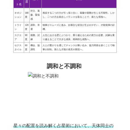
度
ト名
対立、葛
オポジ
180
相反する二つの力が引っ張り合い、葛藤や困難が生じる可能性。しか
藤、緊張
ション
度
し、二つの力を統合しバランスを取ることで、新たな境地へ。
感
トライ
120
調和、幸
物事がスムーズに進み、好都合な状況が生まれやすい。才能発揮の好
ン
度
運
機。
スクエ
90
困難、試
人生における壁にぶつかり、乗り越えるための努力が必要。試練を乗
ア
度
練
り越えることで大きな成長、精神的な成熟へ。
セクス
60
機会、協
人との繋がりを通してチャンスが舞い込み、協力関係を築くことで物
タイル
度
調性
事が好転。新たな才能の発見や開花へ。
調和と不調和
星々の配置を読み解く占星術において、天体同士の