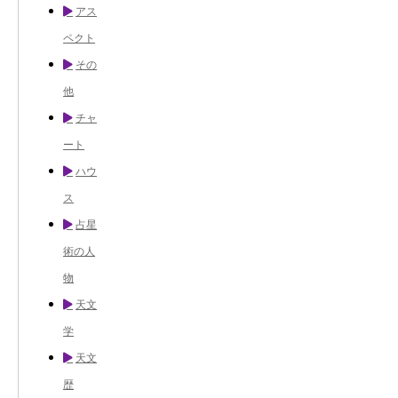
アス
ペクト
その
他
チャ
ート
ハウ
ス
占星
術の人
物
天文
学
天文
歴