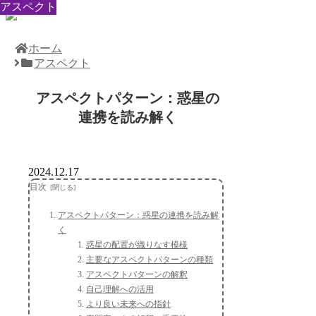
アスペクト
アスペクト
アスペクト
アスペクト
アスペクト
アスペクト
アスペクト
アスペクト
アスペクト
ホーム
アスペクト
アスペクトパターン：惑星の
連携を読み解く
2024.12.17
目次
アスペクトパターン：惑星の連携を読み解
く
惑星の配置が織りなす模様
主要なアスペクトパターンの種類
アスペクトパターンの解釈
自己理解への活用
より良い未来への指針