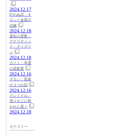
2024.12.17
叶わぬ恋：キ
ロンと金星の
試練
2024.12.18
運命の度数：
アナリティッ
ク・ディグリ
ー
2024.12.18
カイト：幸運
の星配置
2024.12.16
デカン：星座
の３つの顔
2024.12.16
クレイドル：
揺りかごに抱
かれた星々
2024.12.18
カテゴリー