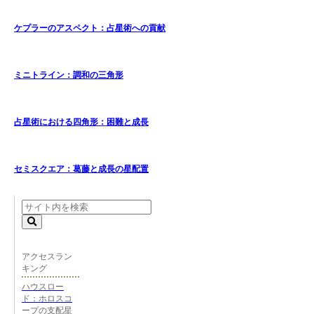
ケプラーのアスペクト：占星術への貢献
ミニトライン：調和の三角形
占星術における四角形：困難と成長
セミスクエア：葛藤と成長の星配置
アクセスラン
キング
ハウスロー
ド：ホロスコ
ープの支配星