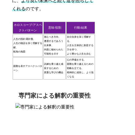
に、
より良い未来へと続く道を照らして
くれる
のです。
ホロスコープ/アスペ
意味/役割
行動/結果
クトパターン
進むべき方向、
自分自身を深く理解す
人生の指針/羅針盤、
遭遇するであろう
る、
人生の物語を深く理解する
出来事、
人生を主体的に創造する
鍵、
内面に秘められた
力を持つ、
航海の海図
可能性を示す
より豊かな人生を歩む
心の準備をする、
試練を乗り越え成
困難を乗り越えるための
困難を表すアスペクトパタ
長するための
戦略を立てる、
ーン
貴重な学びの機会
精神的に成長し、より強
くなる
専門家による解釈の重要性