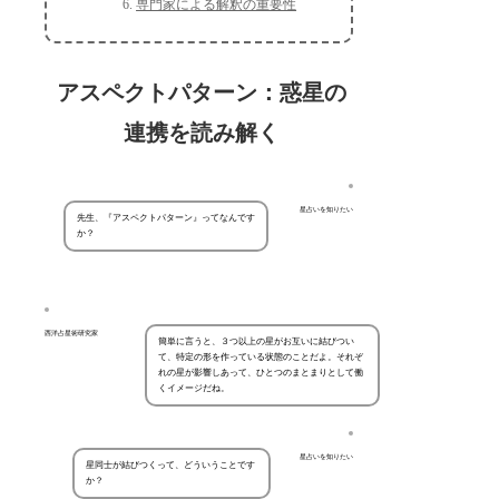
専門家による解釈の重要性
アスペクトパターン：惑星の
連携を読み解く
星占いを知りたい
先生、『アスペクトパターン』ってなんです
か？
西洋占星術研究家
簡単に言うと、３つ以上の星がお互いに結びつい
て、特定の形を作っている状態のことだよ。それぞ
れの星が影響しあって、ひとつのまとまりとして働
くイメージだね。
星占いを知りたい
星同士が結びつくって、どういうことです
か？