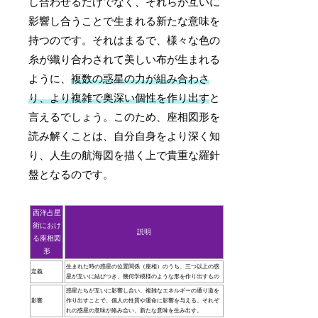
し合わせるだけでなく、それらが互いに
影響し合うことで生まれる新たな意味を
持つのです。それはまるで、様々な色の
糸が織り合わされて美しい布が生まれる
ように、
複数の惑星の力が組み合わさ
り、より複雑で奥深い個性を作り出す
と
言えるでしょう。このため、座相図形を
読み解くことは、自分自身をより深く知
り、人生の航海図を描く上で貴重な羅針
盤となるのです。
西洋占星
術におけ
説明
る座相図
形
生まれた時の惑星の位置関係（座相）のうち、三つ以上の惑
定義
星が互いに結びつき、幾何学模様のような形を作り出すもの
惑星たちが互いに影響し合い、複雑なエネルギーの通り道を
影響
作り出すことで、個人の性質や運命に影響を与える。それぞ
れの惑星の意味が絡み合い、新たな意味を生み出す。