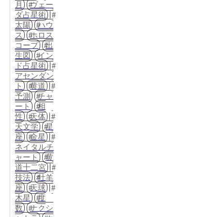
月
ヴェー
ダ占星術
太陽
ハウ
ス
ホロス
コープ
出
生図
イン
ド占星術
アセンダン
ト
黄道
予測
チャ
ート
相
性
天体
天文学
星
座
金星
ネイタルチ
ャート
黄
道十二宮
技法
牡羊
座
天球
木星
度
数
ナクシ