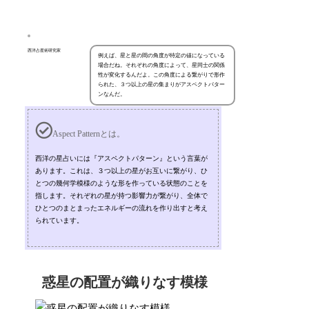
西洋占星術研究家
例えば、星と星の間の角度が特定の値になっている
場合だね。それぞれの角度によって、星同士の関係
性が変化するんだよ。この角度による繋がりで形作
られた、３つ以上の星の集まりがアスペクトパター
ンなんだ。
Aspect Patternとは。
西洋の星占いには『アスペクトパターン』という言葉が
あります。これは、３つ以上の星がお互いに繋がり、ひ
とつの幾何学模様のような形を作っている状態のことを
指します。それぞれの星が持つ影響力が繋がり、全体で
ひとつのまとまったエネルギーの流れを作り出すと考え
られています。
惑星の配置が織りなす模様