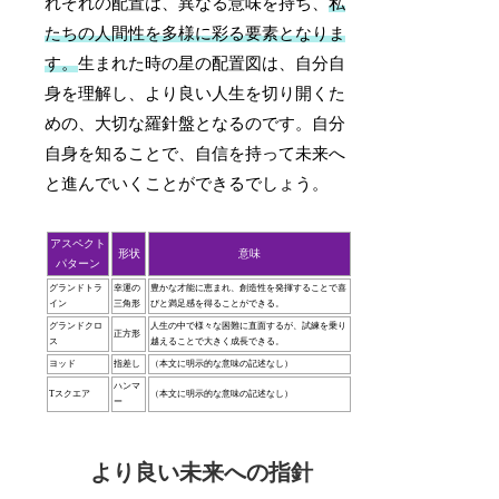
れぞれの配置は、異なる意味を持ち、
私
たちの人間性を多様に彩る要素となりま
す。
生まれた時の星の配置図は、自分自
身を理解し、より良い人生を切り開くた
めの、大切な羅針盤となるのです。自分
自身を知ることで、自信を持って未来へ
と進んでいくことができるでしょう。
アスペクト
形状
意味
パターン
グランドトラ
幸運の
豊かな才能に恵まれ、創造性を発揮することで喜
イン
三角形
びと満足感を得ることができる。
グランドクロ
人生の中で様々な困難に直面するが、試練を乗り
正方形
ス
越えることで大きく成長できる。
ヨッド
指差し
（本文に明示的な意味の記述なし）
ハンマ
Tスクエア
（本文に明示的な意味の記述なし）
ー
より良い未来への指針