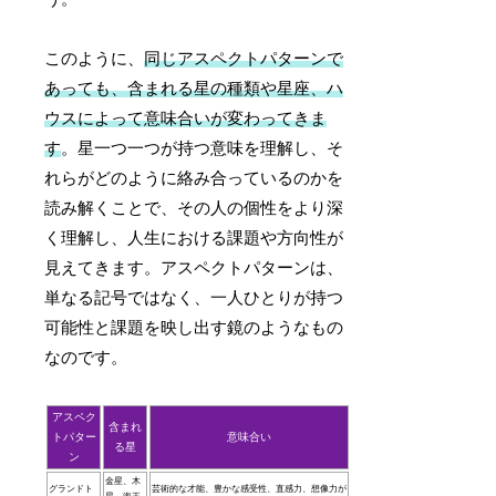
このように、
同じアスペクトパターンで
あっても、含まれる星の種類や星座、ハ
ウスによって意味合いが変わってきま
す
。星一つ一つが持つ意味を理解し、そ
れらがどのように絡み合っているのかを
読み解くことで、その人の個性をより深
く理解し、人生における課題や方向性が
見えてきます。アスペクトパターンは、
単なる記号ではなく、一人ひとりが持つ
可能性と課題を映し出す鏡のようなもの
なのです。
アスペク
含まれ
トパター
意味合い
る星
ン
金星、木
グランドト
芸術的な才能、豊かな感受性、直感力、想像力が