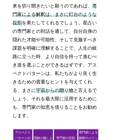
来を切り開きたいと願うのであれば、
専
門家による解釈は、まさに灯台のような
役割
を果たしてくれるでしょう。星占い
の専門家との対話を通して、自分自身の
隠れた才能や可能性、そして克服すべき
課題を明確に理解することで、人生の岐
路に立った時、より自信を持って進むべ
き道を選ぶことができるはずです。アス
ペクトパターンは、私たちがより良く生
きるための貴重なヒントを与えてくれ
る、まさに
宇宙からの贈り物
と言えるで
しょう。それを最大限に活用するために
も、専門家の知恵を借りることをお勧め
します。
アスペクト
専門家による
パターンの
理解の難しさ
専門家の役割
解釈のメリッ