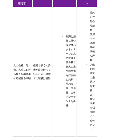
重要性
ト
隠れ
た才
能や
可能
性、
克服
知識と経
すべ
験に基づ
き課
きアスペ
題の
クトパタ
明確
ーンの真
な理
の意味を
解
読み解く
人生
人の性格、運
複雑で多くの要
個人の出
の岐
命、人生におけ
素が絡み合って
生図全体
路で
る様々な出来事
いるため、独学
を総合的
の道
の可能性を示唆
での理解は困難
に判断
選び
星の位
を支
置、関係
援
性、全体
より
的なバラ
良い
ンスを考
未来
慮
を切
り開
くた
めの
ヒン
ト