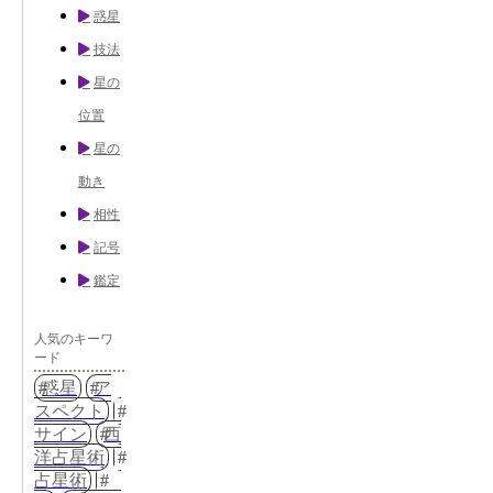
惑星
技法
星の
位置
星の
動き
相性
記号
鑑定
人気のキーワ
ード
惑星
ア
スペクト
サイン
西
洋占星術
占星術