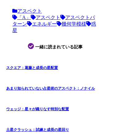
アスペクト
「A」
アスペクト
アスペクトパ
ターン
エネルギー
幾何学模様
惑
星
一緒に読まれている記事
スクエア：葛藤と成長の星配置
あまり知られていない占星術のアスペクト：ノナイル
ウェッジ：星々が織りなす特別な配置
土星クラッシュ：試練と成長の星回り