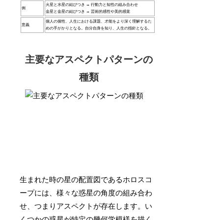
火星と水星の結びつき → 行動力と知性の組み合わせ
例
金星と金星の結びつき → 芸術的感性や美的感覚
個人の個性、人生における課題、才能をより深く理解するた
意義
めの手がかりとなる。自分自身を知り、人生の指針となる。
主要なアスペクトパターンの
種類
生まれた時の星の配置図であるホロスコ
ープには、様々な惑星の角度の組み合わ
せ、つまりアスペクトが存在します。い
くつかの惑星が特定の幾何学模様を描く