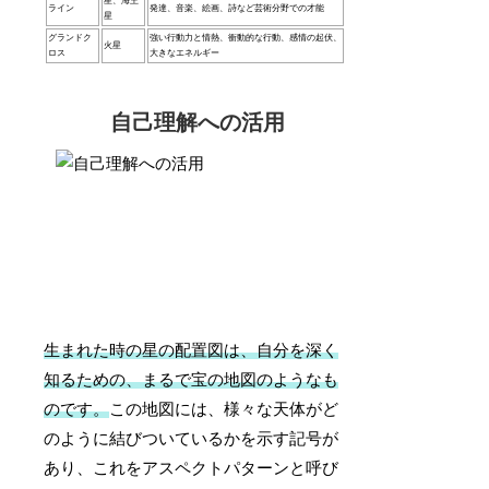
星、海王
ライン
発達、音楽、絵画、詩など芸術分野での才能
星
グランドク
強い行動力と情熱、衝動的な行動、感情の起伏、
火星
ロス
大きなエネルギー
自己理解への活用
生まれた時の星の配置図は、自分を深く
知るための、まるで宝の地図のようなも
のです。
この地図には、様々な天体がど
のように結びついているかを示す記号が
あり、これをアスペクトパターンと呼び