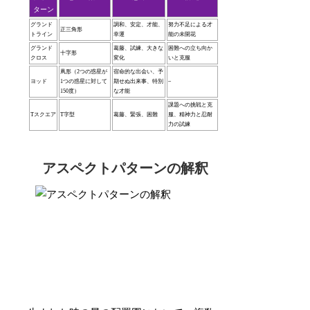
ターン
グランド
調和、安定、才能、
努力不足による才
正三角形
トライン
幸運
能の未開花
グランド
葛藤、試練、大きな
困難への立ち向か
十字形
クロス
変化
いと克服
凧形（2つの惑星が
宿命的な出会い、予
ヨッド
1つの惑星に対して
期せぬ出来事、特別
–
150度）
な才能
課題への挑戦と克
Tスクエア
T字型
葛藤、緊張、困難
服、精神力と忍耐
力の試練
アスペクトパターンの解釈