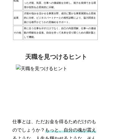
転職
った才能、気質、仕事への価値観を分析し、能力を発揮できる環
境や役割を占星術的に示唆。
才能や強みを活かせる事業分野、成功に繋がる事業展開を占星術
起業
的に分析。ビジネスパートナーとの相性診断により、協力関係を
築ける相手かどうかの見極めをサポート。
単に合う仕事を示すだけでなく、自己の内面理解、仕事への価値
その他
観の明確化を促進。自信を持って未来を切り開くための羅針盤と
して機能。
天職を見つけるヒント
仕事とは、ただお金を得るためだけのも
のでしょうか？
もっと、自分の魂が震え
るような、人生を輝かせるような、そん