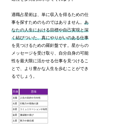
適職占星術は、単に収入を得るための仕
事を探すためのものではありません。
あ
なたの人生における目標や自己実現と深
く結びついた、真にやりがいのある仕事
を見つけるための羅針盤です。星からの
メッセージを受け取り、自分自身の可能
性を最大限に活かせる仕事を見つけるこ
とで、より豊かな人生を歩むことができ
るでしょう。
天体
意味
太陽
人生の目的や方向性
火星
行動力や情熱の源
水星
コミュニケーションや知性
金星
価値観や喜び
土星
努力や責任感