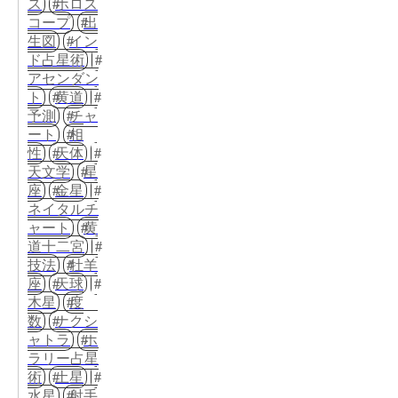
ス
ホロス
コープ
出
生図
イン
ド占星術
アセンダン
ト
黄道
予測
チャ
ート
相
性
天体
天文学
星
座
金星
ネイタルチ
ャート
黄
道十二宮
技法
牡羊
座
天球
木星
度
数
ナクシ
ャトラ
ホ
ラリー占星
術
土星
水星
射手