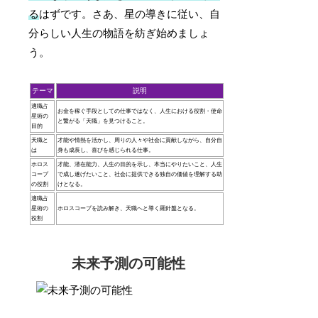
る
はずです。さあ、星の導きに従い、自
分らしい人生の物語を紡ぎ始めましょ
う。
テーマ
説明
適職占
お金を稼ぐ手段としての仕事ではなく、人生における役割・使命
星術の
と繋がる「天職」を見つけること。
目的
天職と
才能や情熱を活かし、周りの人々や社会に貢献しながら、自分自
は
身も成長し、喜びを感じられる仕事。
ホロス
才能、潜在能力、人生の目的を示し、本当にやりたいこと、人生
コープ
で成し遂げたいこと、社会に提供できる独自の価値を理解する助
の役割
けとなる。
適職占
星術の
ホロスコープを読み解き、天職へと導く羅針盤となる。
役割
未来予測の可能性