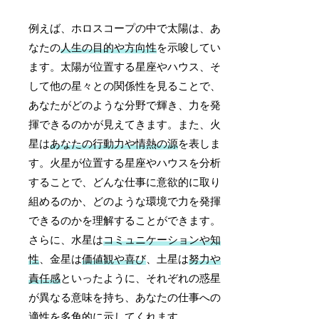
例えば、ホロスコープの中で太陽は、あ
なたの
人生の目的や方向性
を示唆してい
ます。太陽が位置する星座やハウス、そ
して他の星々との関係性を見ることで、
あなたがどのような分野で輝き、力を発
揮できるのかが見えてきます。また、火
星は
あなたの行動力や情熱の源
を表しま
す。火星が位置する星座やハウスを分析
することで、どんな仕事に意欲的に取り
組めるのか、どのような環境で力を発揮
できるのかを理解することができます。
さらに、水星は
コミュニケーションや知
性
、金星は
価値観や喜び
、土星は
努力や
責任感
といったように、それぞれの惑星
が異なる意味を持ち、あなたの仕事への
適性を多角的に示してくれます。