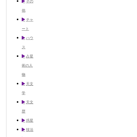
その
他
チャ
ート
ハウ
ス
占星
術の人
物
天文
学
天文
歴
惑星
技法