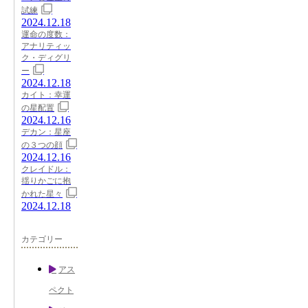
試練
2024.12.18
運命の度数：
アナリティッ
ク・ディグリ
ー
2024.12.18
カイト：幸運
の星配置
2024.12.16
デカン：星座
の３つの顔
2024.12.16
クレイドル：
揺りかごに抱
かれた星々
2024.12.18
カテゴリー
アス
ペクト