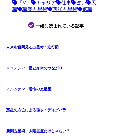
「V」
キャリア
仕事
占い
天
職
職業占星術
西洋占星術
適職
一緒に読まれている記事
未来を垣間見る占星術：進行図
メロテシア：星と身体のつながり
アルムテン：運命の支配星
惑星の方位による強さ：ディグバラ
新聞占星術：太陽星座だけじゃない？