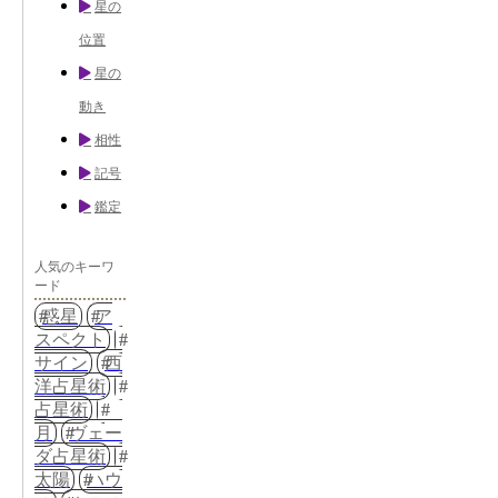
星の
位置
星の
動き
相性
記号
鑑定
人気のキーワ
ード
惑星
ア
スペクト
サイン
西
洋占星術
占星術
月
ヴェー
ダ占星術
太陽
ハウ