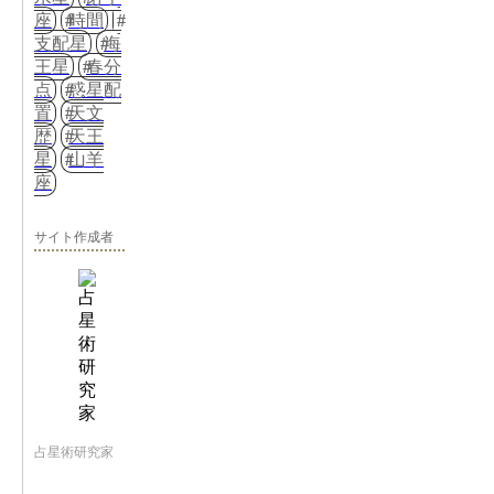
座
時間
支配星
海
王星
春分
点
惑星配
置
天文
歴
天王
星
山羊
座
サイト作成者
占星術研究家