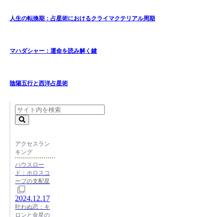
人生の転換期：占星術におけるクライマクテリアル周期
マハダシャー：運命を読み解く鍵
陰陽五行と西洋占星術
アクセスラン
キング
ハウスロー
ド：ホロスコ
ープの支配星
2024.12.17
叶わぬ恋：キ
ロンと金星の