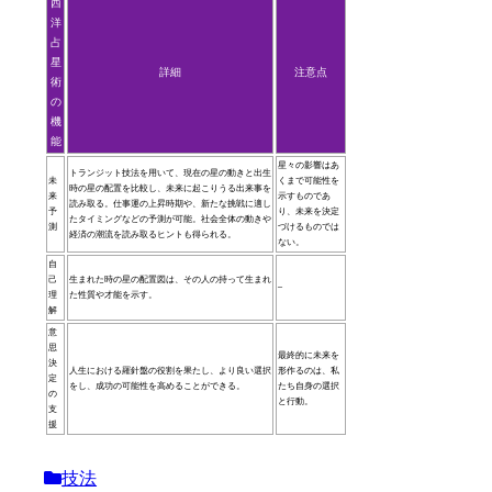
西
洋
占
星
詳細
注意点
術
の
機
能
星々の影響はあ
トランジット技法を用いて、現在の星の動きと出生
未
くまで可能性を
時の星の配置を比較し、未来に起こりうる出来事を
来
示すものであ
読み取る。仕事運の上昇時期や、新たな挑戦に適し
予
り、未来を決定
たタイミングなどの予測が可能。社会全体の動きや
測
づけるものでは
経済の潮流を読み取るヒントも得られる。
ない。
自
己
生まれた時の星の配置図は、その人の持って生まれ
–
理
た性質や才能を示す。
解
意
思
最終的に未来を
決
人生における羅針盤の役割を果たし、より良い選択
形作るのは、私
定
をし、成功の可能性を高めることができる。
たち自身の選択
の
と行動。
支
援
技法