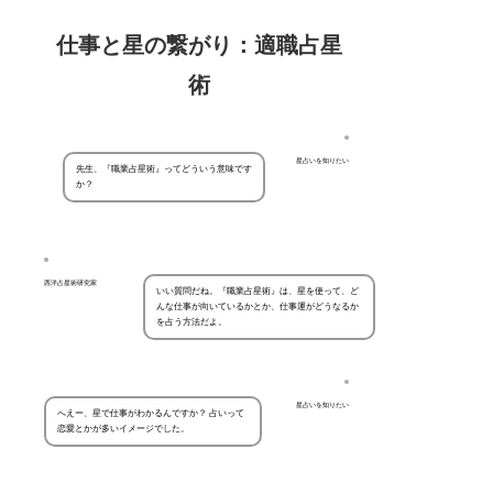
仕事と星の繋がり：適職占星
術
星占いを知りたい
先生、『職業占星術』ってどういう意味です
か？
西洋占星術研究家
いい質問だね。『職業占星術』は、星を使って、ど
んな仕事が向いているかとか、仕事運がどうなるか
を占う方法だよ。
星占いを知りたい
へえー、星で仕事がわかるんですか？ 占いって
恋愛とかが多いイメージでした。