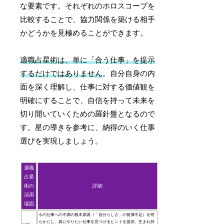
な要素です。それぞれのホロスコープを
比較することで、協力関係を築ける相手
かどうかを見極めることができます。
適職占星術は、単に「合う仕事」を提示
するだけではありません
。自分自身の内
面を深く理解し、仕事に対する価値観を
明確にすることで、自信を持って未来を
切り開いていくための羅針盤となるので
す。星の導きを参考に、納得のいく仕事
選びを実現しましょう。
適職
占星
術の
詳細
活用
場面
今の仕事への不満の根本原因（「自分らしさ」の発揮不足）を明
らかにし、真にやりたい仕事を見つけるヒントを提供。生まれ持