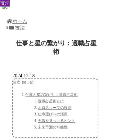
技法
技法
技法
技法
技法
技法
技法
技法
技法
ホーム
技法
仕事と星の繋がり：適職占星
術
2024.12.18
目次
仕事と星の繋がり：適職占星術
適職占星術とは
ホロスコープの役割
仕事選びへの活用
天職を見つけるヒント
未来予測の可能性