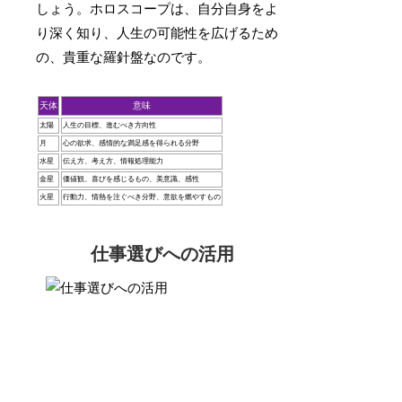
しょう。ホロスコープは、自分自身をよ
り深く知り、人生の可能性を広げるため
の、貴重な羅針盤なのです。
天体
意味
太陽
人生の目標、進むべき方向性
月
心の欲求、感情的な満足感を得られる分野
水星
伝え方、考え方、情報処理能力
金星
価値観、喜びを感じるもの、美意識、感性
火星
行動力、情熱を注ぐべき分野、意欲を燃やすもの
仕事選びへの活用