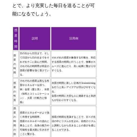
とで、より充実した毎日を送ることが可
能になるでしょう。
惑
星
説明
活用例
時
間
日の出から日没まで、そし
惑
て日没から日の出までをそ
それぞれの惑星が象徴する行動を、対応
星
れぞれ十二に刻んだ時間。
する惑星の時間に行うことで、物事がス
の
それぞれの時間帯が特定の
ムーズに進んだり、良い結果に繋がりや
時
惑星の影響を強く受けてい
すくなる。
間
る。
それぞれの惑星は異なる性
惑
水星の時間に新しい企画の brainstorming
質やエネルギーを持つ。
星
を行うと良いアイデアが浮かびやすくな
例：金星（愛と美）、水星
の
る。
（知性とコミュニケーショ
性
金星の時間に大切な人に連絡すると気持
ン）、火星（行動力と情
質
ちが伝わりやすくなる。
熱）
惑
星
惑星のエネルギーがより強
の
く作用する時間帯。
惑星の時間を意識することで、日々の生
時
惑星のエネルギーの流れに
活の中にリズムが生まれ、自然のリズム
間
乗ることで、自身の能力や
と調和しながら生きることの喜びを感じ
の
可能性を最大限に引き出す
ることができる。
効
ことに繋がる。