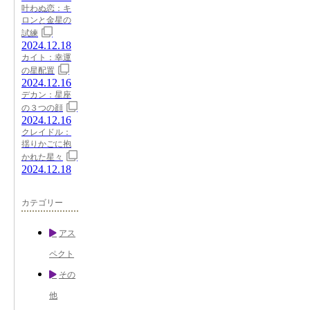
叶わぬ恋：キ
ロンと金星の
試練
2024.12.18
カイト：幸運
の星配置
2024.12.16
デカン：星座
の３つの顔
2024.12.16
クレイドル：
揺りかごに抱
かれた星々
2024.12.18
カテゴリー
アス
ペクト
その
他