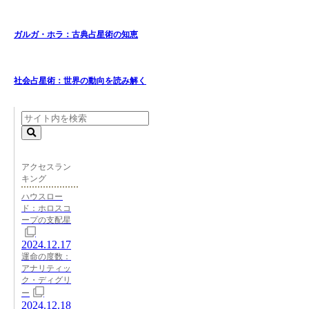
ガルガ・ホラ：古典占星術の知恵
社会占星術：世界の動向を読み解く
アクセスラン
キング
ハウスロー
ド：ホロスコ
ープの支配星
2024.12.17
運命の度数：
アナリティッ
ク・ディグリ
ー
2024.12.18