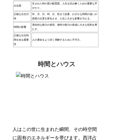
生まれた時の星の配置図。人生を読み解くための重要な手
出生図
がかり。
正確な出生日
年、月、日、時、分、秒まで必要。わずかな時間の違いが
時
惑星の位置を変化させ、人生に大きな影響を与える。
潜在的な能力の発現、個性や能力の形成に大きな役割を果
時間の影響
たす。
正確な出生時
間を知る重要
人の運命をより深く理解するために不可欠。
性
時間とハウス
人はこの世に生まれた瞬間、その時空間
に固有のエネルギーを帯びます。西洋占