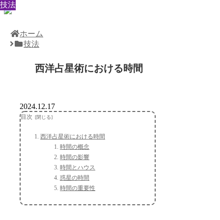
技法
技法
技法
技法
技法
技法
技法
技法
技法
ホーム
技法
西洋占星術における時間
2024.12.17
目次
西洋占星術における時間
時間の概念
時間の影響
時間とハウス
惑星の時間
時間の重要性