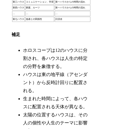
第三ハウス
コミュニケーション、学習
第一ハウスからの時間の流れ
第四ハウス
家庭、ルーツ
第一ハウスからの時間の流れ
…
…
…
第七ハウス
他者との関係性
日没頃
補足
ホロスコープは12のハウスに分
割され、各ハウスは人生の特定
の分野を象徴する。
ハウスは東の地平線（アセンダ
ント）から反時計回りに配置さ
れる。
生まれた時間によって、各ハウ
スに配置される天体が異なる。
太陽の位置するハウスは、その
人の個性や人生のテーマに影響