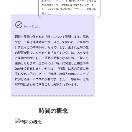
わるから、『アワー』を理解することで、より正確
なホロスコープ（出生図）を作成できるんだ。ま
た、ハウスと呼ばれる区分も『アワー』と関係があ
るんだよ。
Hoursとは。
西洋占星術で使われる『時』について説明します。現代
では、一時は地球時間で六〇分として扱われ、占星術の
計算にもこの時間が用いられています。生まれた時の星
の配置が持つ力を左右する『タイミング』は、あらゆる
占星術の判断において重要な要素となるため、『時』も
重要となります。占星術には『時』に関連した用語や手
法が多く存在します。例えば、『時圏』は天の赤道に垂
直に交わる円のことで、『時標』は個人のホロスコープ
における第一ハウスの別名です。また、『惑星時』は地
球時間に合わせて季節ごとに分割されています。
時間の概念