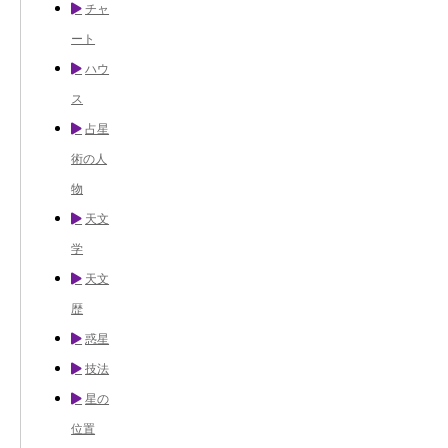
チャ
ート
ハウ
ス
占星
術の人
物
天文
学
天文
歴
惑星
技法
星の
位置