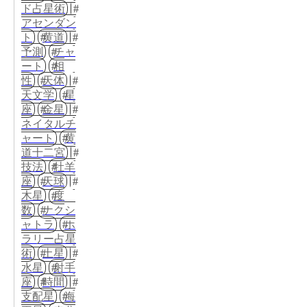
ド占星術
アセンダン
ト
黄道
予測
チャ
ート
相
性
天体
天文学
星
座
金星
ネイタルチ
ャート
黄
道十二宮
技法
牡羊
座
天球
木星
度
数
ナクシ
ャトラ
ホ
ラリー占星
術
土星
水星
射手
座
時間
支配星
海