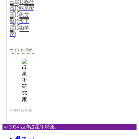
王星
春分
点
惑星配
置
天文
歴
天王
星
山羊
座
サイト作成者
占星術研究家
© 2024 西洋占星術特集.
ホーム