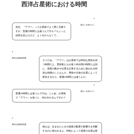
西洋占星術における時間
星占いを知りたい
先生、『アワー』って占星術でよく聞く言葉で
すが、普通の時間とは違うんですか？ちょっと
説明を読んだけど、よく分からなくて…
西洋占星術研究家
そうだね、『アワー』は占星術では特別な意味を持
つ時間だよ。普段私たちが使う60分間の時間とは別
に、惑星の動きや位置を計算するために使われる特
別な時間のことなんだ。季節や天体の位置によって
変化するから、普通の時間とは違うんだ。
星占いを知りたい
普通の時間とは違うんですね。じゃあ、占星術
で『アワー』を使うと、何が分かるんですか？
西洋占星術研究家
例えば、生まれたときの惑星の配置や影響力を判断
するのに使われるよ。時刻によって惑星の位置は変