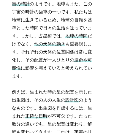
宙の時計
のようです。地球もまた、この
宇宙の時計の歯車の一つです。私たちは
地球に生きているため、地球の自転を基
準とした時間で日々の生活を送っていま
す。しかし、占星術では、
地球の時間
だ
けでなく、
他の天体の動き
も重要視しま
す。それぞれの天体の位置関係は常に変
化し、その配置が一人ひとりの
運命や可
能性
に影響を与えていると考えられてい
ます。
例えば、生まれた時の星の配置を示した
出生図は、その人の人生の
設計図
のよう
なものです。出生図を作成するには、生
まれた
正確な日時
が不可欠です。たった
数分の違いでも、星の配置は変わり、解
釈も変わってきます。これは、
宇宙のリ