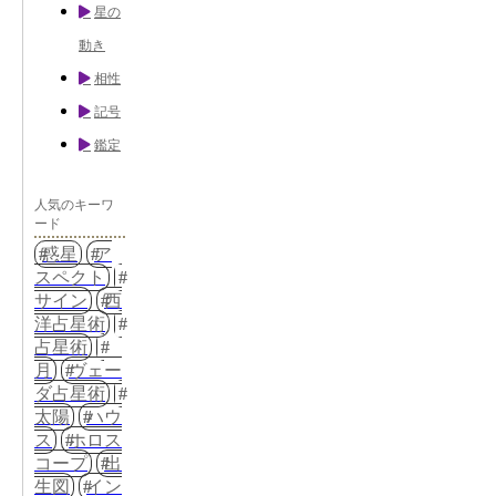
星の
動き
相性
記号
鑑定
人気のキーワ
ード
惑星
ア
スペクト
サイン
西
洋占星術
占星術
月
ヴェー
ダ占星術
太陽
ハウ
ス
ホロス
コープ
出
生図
イン