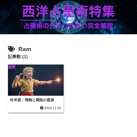
Ram
記事数:(1)
記号
牡羊座：情熱と開拓の星座
2024.12.16