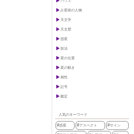
ハウス
占星術の人物
天文学
天文歴
惑星
技法
星の位置
星の動き
相性
記号
鑑定
人気のキーワード
惑星
アスペクト
サイン