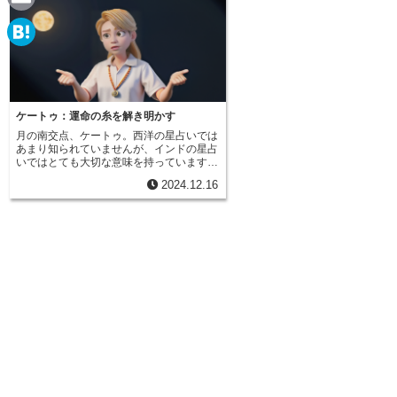
e
a
E
c
m
H
e
a
a
b
i
t
ケートゥ：運命の糸を解き明かす
o
l
月の南交点、ケートゥ。西洋の星占いでは
e
あまり知られていませんが、インドの星占
o
いではとても大切な意味を持っています。
n
ケートゥは竜の尾とも呼ばれ、月の通り道
k
2024.12.16
と太陽の通り道の交わる点のうち、下へ向
a
かう点を指します。まるで過去からの贈り
物のように、ケートゥは私たちの魂に刻ま
れた過去の経験、無意識の奥底に眠る記憶
を象徴しています。このケートゥは、物質
的な世界への執着を手放し、魂を成長させ
る力を持っていると言われています。私た
ちは日々の暮らしの中で、お金や物、地位
や名誉といったものに囚われがちです。し
かし、ケートゥはそうした執着から私たち
を解き放ち、真の豊かさとは何かを気づか
せてくれる存在です。まるで霧が晴れるよ
うに、私たちの心は澄み渡り、直感力が研
ぎ澄まされていくでしょう。ケートゥはま
た、深い意味を持つ人生の道しるべとなる
でしょう。過去の経験という名の糸を丁寧