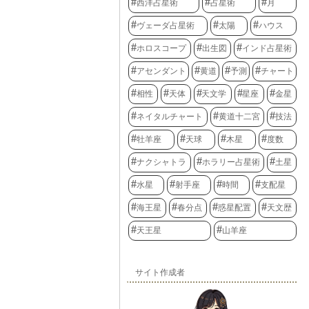
西洋占星術
占星術
月
ヴェーダ占星術
太陽
ハウス
ホロスコープ
出生図
インド占星術
アセンダント
黄道
予測
チャート
相性
天体
天文学
星座
金星
ネイタルチャート
黄道十二宮
技法
牡羊座
天球
木星
度数
ナクシャトラ
ホラリー占星術
土星
水星
射手座
時間
支配星
海王星
春分点
惑星配置
天文歴
天王星
山羊座
サイト作成者