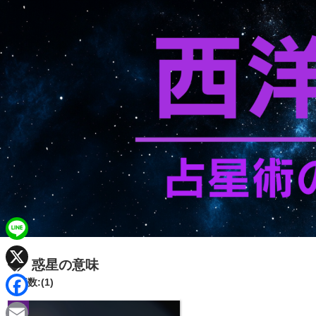
L
惑星の意味
i
X
記事数:(1)
n
F
惑星