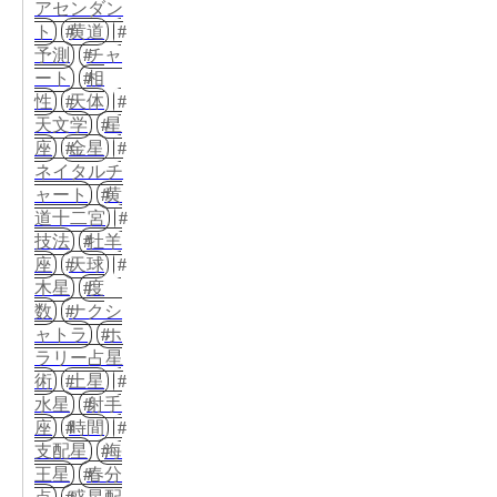
アセンダン
ト
黄道
予測
チャ
ート
相
性
天体
天文学
星
座
金星
ネイタルチ
ャート
黄
道十二宮
技法
牡羊
座
天球
木星
度
数
ナクシ
ャトラ
ホ
ラリー占星
術
土星
水星
射手
座
時間
支配星
海
王星
春分