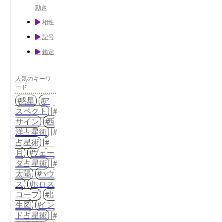
動き
相性
記号
鑑定
人気のキーワ
ード
惑星
ア
スペクト
サイン
西
洋占星術
占星術
月
ヴェー
ダ占星術
太陽
ハウ
ス
ホロス
コープ
出
生図
イン
ド占星術