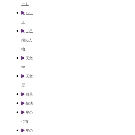
ート
ハウ
ス
占星
術の人
物
天文
学
天文
歴
惑星
技法
星の
位置
星の