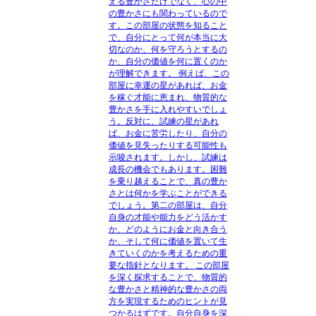
える豊かさだけでなく、心の中
の豊かさにも関わっているので
す。この部屋の状態を知ること
で、自分にとって何が本当に大
切なのか、何を守ろうとするの
か、自分の価値を何に置くのか
が理解できます。 例えば、この
部屋に幸運の星があれば、お金
を稼ぐ才能に恵まれ、物質的な
豊かさを手に入れやすいでしょ
う。反対に、試練の星があれ
ば、お金に苦労したり、自分の
価値を見失ったりする可能性も
示唆されます。しかし、試練は
成長の機会でもあります。困難
を乗り越えることで、真の豊か
さとは何かを学ぶことができる
でしょう。第二の部屋は、自分
自身の才能や能力をどう活かす
か、どのようにお金と向き合う
か、そして何に価値を置いて生
きていくのかを考えるための重
要な指針となります。 この部屋
を深く探求することで、物質的
な豊かさと精神的な豊かさの両
方を実現するためのヒントが見
つかるはずです。自分自身を深