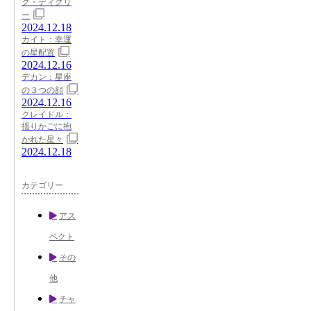
ク・ディグリ
ー
2024.12.18
カイト：幸運
の星配置
2024.12.16
デカン：星座
の３つの顔
2024.12.16
クレイドル：
揺りかごに抱
かれた星々
2024.12.18
カテゴリー
アス
ペクト
その
他
チャ