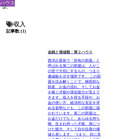
ハウス
収入
記事数:(1)
金銭と価値観：第２ハウス
西洋占星術で「所有の部屋」と
呼ばれる第二の部屋は、人がこ
の世で大切にするもの、つまり
価値観を示す場所です。 この部
屋を読み解くことで、物質的な
財産、お金の流れ、そしてお金
を稼ぐ才能や潜在能力が見えて
きます。収入を得る手段や、お
金の使い方、経済的な安定を求
める姿勢なども、この部屋に描
かれています。第二の部屋は、
お金だけでなく、あらゆる持ち
物、生まれ持った才能、身につ
けた能力、そして自分自身の価
値も表します。 つまり、目に見