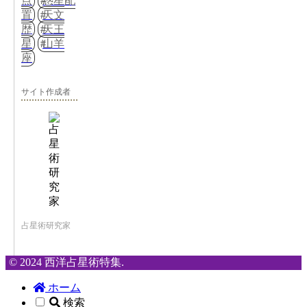
点
惑星配
置
天文
歴
天王
星
山羊
座
サイト作成者
占星術研究家
© 2024 西洋占星術特集.
ホーム
検索