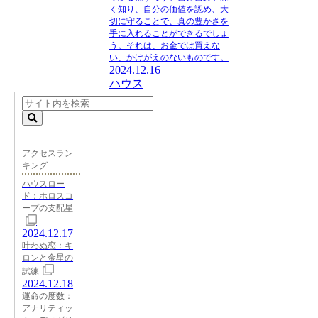
く知り、自分の価値を認め、大
切に守ることで、真の豊かさを
手に入れることができるでしょ
う。それは、お金では買えな
い、かけがえのないものです。
2024.12.16
ハウス
アクセスラン
キング
ハウスロー
ド：ホロスコ
ープの支配星
2024.12.17
叶わぬ恋：キ
ロンと金星の
試練
2024.12.18
運命の度数：
アナリティッ