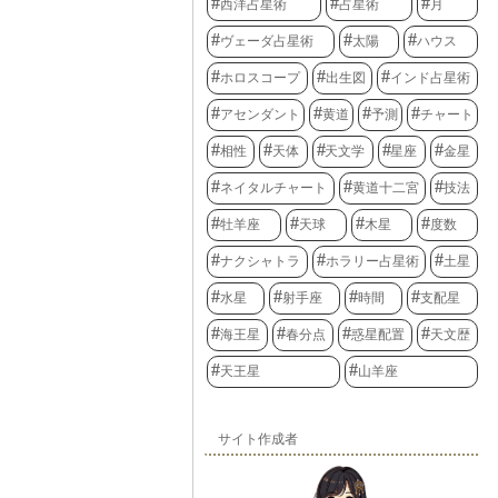
西洋占星術
占星術
月
ヴェーダ占星術
太陽
ハウス
ホロスコープ
出生図
インド占星術
アセンダント
黄道
予測
チャート
相性
天体
天文学
星座
金星
ネイタルチャート
黄道十二宮
技法
牡羊座
天球
木星
度数
ナクシャトラ
ホラリー占星術
土星
水星
射手座
時間
支配星
海王星
春分点
惑星配置
天文歴
天王星
山羊座
サイト作成者