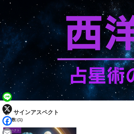
L
サインアスペクト
i
X
記事数:(1)
n
F
アスペクト