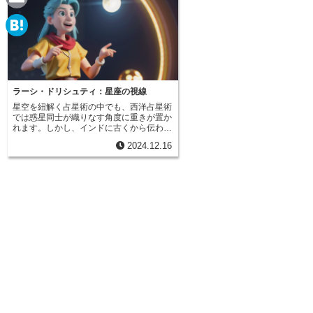
e
a
E
c
m
H
e
a
a
b
i
t
ラーシ・ドリシュティ：星座の視線
o
l
星空を紐解く占星術の中でも、西洋占星術
e
では惑星同士が織りなす角度に重きが置か
o
れます。しかし、インドに古くから伝わる
n
占星術、とりわけジャミニ占星術では、惑
k
2024.12.16
星が宿る星座同士の繋がり、すなわち星座
a
の視線を重要視します。この星座の視線
は、サンスクリット語でラーシ・ドリシュ
ティと呼ばれ、惑星がどの星座に位置する
かに応じて、他の星座に作用を及ぼすとい
う考え方です。惑星そのものが持つ角度に
よる影響とは異なり、星座自体が固有の視
線を持っていると考えられています。この
視線を通して、星座は他の星座に力を送
り、吉兆や凶兆をもたらすとされていま
す。これは、宇宙に広がる星座の配置を基
にした、独自の視点と言えるでしょう。例
えば、牡羊座に位置する惑星は、獅子座と
射手座にも視線を送り、影響を与えます。
同様に、牡牛座に位置する惑星は、乙女座
と山羊座に視線を向けます。このように、