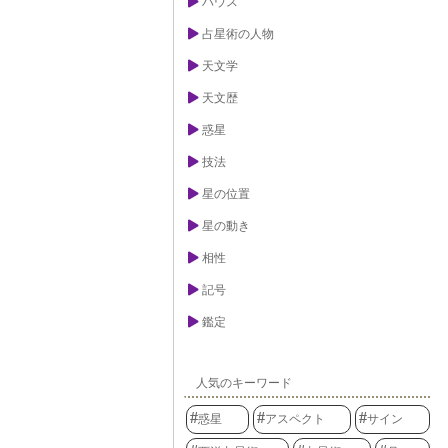
ハウス
占星術の人物
天文学
天文歴
惑星
技法
星の位置
星の動き
相性
記号
鑑定
人気のキーワード
惑星
アスペクト
サイン