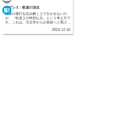
e
a
E
アプシス：軌道の頂点
天体の運行を読み解く上で欠かせないの
c
m
が、「軌道上の特別な点」という考え方で
H
す。これは、天文学から占星術へと受け継
e
a
がれてきた概念で、天体が太陽のような引
a
2024.12.16
力の中心を回る楕円軌道上で、特に重要な
b
i
二つの点を指します。全ての天体は、完全
t
な円ではなく、少しつぶれた楕円を描いて
o
太陽の周りを回っています。この楕円軌道
l
e
上で、太陽から最も遠い点を遠日点、逆に
o
最も近い点を近日点と呼びます。そして、
n
この遠日点と近日点をまとめて「軌道上の
k
特別な点」、つまりアプシスと呼ぶので
a
す。アプシスは、天体の動きを理解する上
で非常に重要です。なぜなら、天体の運行
速度は一定ではなく、太陽からの距離によ
って変化するからです。太陽に近い近日点
付近では、太陽の引力が強く働くため、天
体は速く移動します。まるで太陽に引き寄
せられるように、勢いよく駆け抜けていく
のです。一方、太陽から遠い遠日点付近で
は、引力が弱まるため、天体はゆっくりと
移動します。まるで太陽の重力から解放さ
れ、ゆったりと漂うかのようです。この速
度の変化は、天体が持つエネルギーや、私
たちに与える影響力にも変化をもたらすと
考えられています。近日点付近では、天体
のエネルギーは凝縮され、強い影響力を及