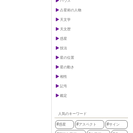
ハウス
占星術の人物
天文学
天文歴
惑星
技法
星の位置
星の動き
相性
記号
鑑定
人気のキーワード
惑星
アスペクト
サイン