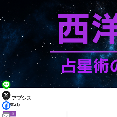
L
アプシス
i
X
記事数:(1)
n
F
星の位置