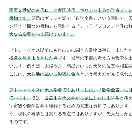
西暦２世紀の古代ローマ帝国時代、ギリシャ出身の学者プト
書物です。
原題はギリシャ語で『数学全書』という意味で、
ン語で『四つの書物』を意味する『テトラビブロス』と呼ば
大なる影響を与え続けています。
プトレマイオス以前にも星占いに関する書物は存在しました
根拠を与えようとした点
です。当時の宇宙の考え方や哲学を
います。例えば、太陽や月、惑星といった天体の位置や相互
こには、
天と地は互いに影響し合う
という考え方が見て取れ
プトレマイオスは天文学者でもありました。『数学全書』に
ています。
彼は、
占星術を天文学から派生した応用科学
と考
宇宙観や自然哲学を理解するための貴重な資料でもあります
う。現代の科学とは異なる視点ではありますが、先人たちが
るのです。