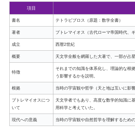
項目
書名
テトラビブロス（原題：数学全書）
著者
プトレマイオス（古代ローマ帝国時代、
成立
西暦2世紀
概要
天文学全般を網羅した大著で、一部が占
それまでの知識を体系化し、理論的な根
特徴
う影響するかを説明。
根拠
当時の宇宙観や哲学（天と地は互いに影
プトレマイオスにつ
天文学者でもあり、高度な数学的知識に
いて
用科学と考えていた。
現代への意義
当時の宇宙観や自然哲学を理解するため