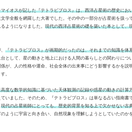
レマイオスが記した『テトラビブロス』は、西洋占星術の歴史にお
天文学全般を網羅した大著でした。その中の一部分が占星術を扱っ
れるようになりました。
現代の西洋占星術の礎を築いた本として、
が、
『テトラビブロス』が画期的だったのは、それまでの知識を体
土台として、星の動きと地上における人間の暮らしとの関わりにつ
関係が、人の性格や運命、社会全体の出来事にどう影響するかを説
ます。
は高度な数学的知識に基づいた天体観測の記録や惑星の動きの計算
えていました。そのため、『テトラビブロス』は単なる占い指南書
。
現代の占星術師にとっても、歴史的背景を知る上で欠かせない古
どのように宇宙と向き合い、自然現象を理解しようとしていたのか