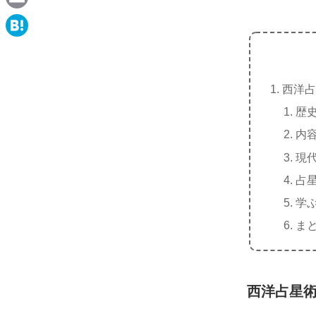
e
a
E
c
m
H
e
a
a
b
i
西洋占
t
o
l
歴
e
o
内
n
k
現
a
占
学
ま
西洋占星