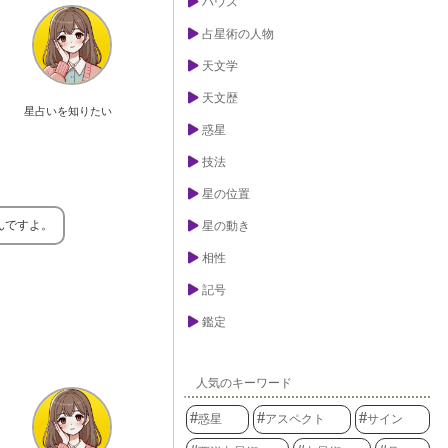
ハウス
占星術の人物
天文学
天文歴
星占いを知りたい
惑星
技法
星の位置
んですよ。
星の動き
相性
記号
鑑定
人気のキーワード
惑星
アスペクト
サイン