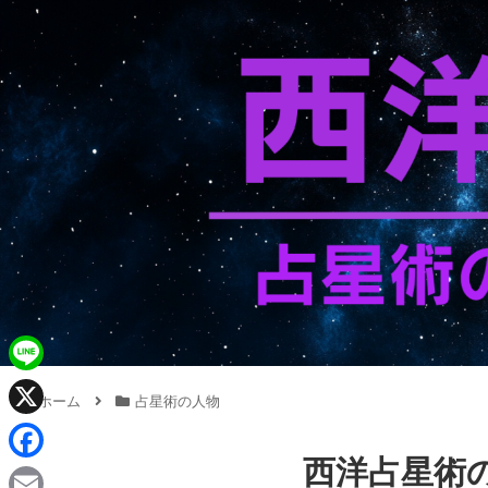
L
ホーム
占星術の人物
i
X
n
西洋占星術
F