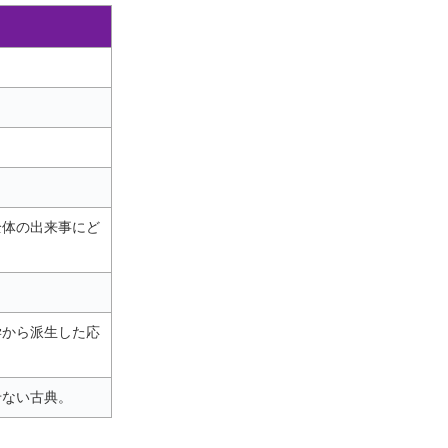
全体の出来事にど
学から派生した応
せない古典。