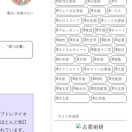
西洋占星術
占星術
月
ヴェーダ占星術
太陽
ハウス
星占いを知りたい
ホロスコープ
出生図
インド占星術
アセンダント
黄道
予測
チャート
相性
天体
天文学
星座
金星
す。『四つの書』
ネイタルチャート
黄道十二宮
技法
牡羊座
天球
木星
度数
ナクシャトラ
ホラリー占星術
土星
水星
射手座
時間
支配星
海王星
春分点
惑星配置
天文歴
天王星
山羊座
者プトレマイオ
サイト作成者
、ほとんど改訂
ばれています。