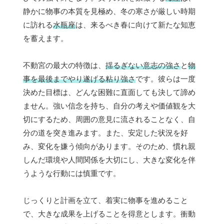
静かに物事の本質を見極め、冬の寒さが厳しい時期
に訪れる
水瓶座
は、来るべき春に向けて新たな知恵
を蓄えます。
不動宮の最大の特徴は、
揺るぎない意志の強さ
と
物
事を最後までやり遂げる粘り強さ
です。彼らは一度
決めた目標は、どんな困難に直面しても決して諦め
ません。強い信念を持ち、自分の考えや価値観を大
切にするため、周囲の意見に流されることなく、自
分の道を突き進みます。また、安定した状況を好
み、変化を嫌う傾向があります。そのため、慣れ親
しんだ環境や人間関係を大切にし、大きな変化を伴
うような行動には慎重です。
じっくりと計画を立て、着実に物事を進めること
で、大きな成果を上げることを得意とします。衝動