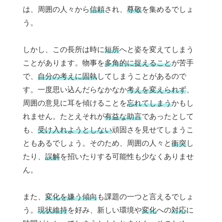
は、周囲の人々から
信頼
され、
尊敬
を集めるでしょ
う。
しかし、この長所は時に
短所
へと姿を変えてしまう
ことがあります。物事を
多角的に捉えること
が苦手
で、
自分の考えに固執
してしまうことがあるので
す。一度思い込んだらなかなか
考えを変えられず
、
周囲の意見に耳を傾けることを
忘れてしまう
かもし
れません。たとえそれが
有益な助言
であったとして
も、
受け入れようとしない
頑固さを見せてしまうこ
ともあるでしょう。そのため、周囲の人々と
衝突
し
たり、
誤解
を招いたりする可能性も少なくありませ
ん。
また、
変化を嫌う傾向
も課題の一つと言えるでしょ
う。
現状維持
を好み、新しい環境や
変化
への
対応
に