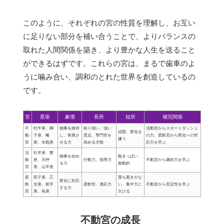
このように、それぞれの宮の性質を理解し、お互い
に足りない部分を補い合うことで、よりバランスの
取れた人間関係を築き、より豊かな人生を送ること
ができるはずです。これらの宮は、まるで歯車のよ
うに噛み合い、調和のとれた世界を創造しているの
です。
宮
星座
象徴
長所
短所
補完関係
不
牡牛座、獅
物事を維持
粘り強い、強い
活動宮からスタートダッシュ
頑固、変化を
動
子座、蠍
し、発展さ
意志、専門性を
の力、柔軟宮から変化への対
嫌う
宮
座、水瓶座
せる力
高める才能
応力を学ぶ
活
牡羊座、蟹
物事を始め
飽きっぽい、
動
座、天秤
行動力、指導力
不動宮から継続力を学ぶ
る力
衝動的
宮
座、山羊座
柔
双子座、乙
落ち着きがな
変化に対応
軟
女座、射手
柔軟性、適応力
い、集中力に
不動宮から安定性を学ぶ
する力
宮
座、魚座
欠ける
不動宮の成長