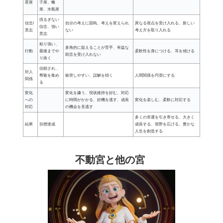
星座
子座、蠍
座、水瓶座
揺るぎない
信念/
自分の考えに固執、考えを変えられ
異なる視点を受け入れる、新しい
信念、強い
意志
ない
考え方を取り入れる
意志
粘り強い、
多角的に捉えることが苦手、有益な
行動
最後までや
柔軟性を身につける、耳を傾ける
助言を受け入れない
り抜く
信頼され、
対人
尊敬を集め
衝突しやすい、誤解を招く
人間関係を円滑にする
関係
る
変化
変化を嫌う、現状維持を好む、対応
への
に時間がかかる、好機を逃す、成長
変化を楽しむ、柔軟に対応する
対応
の機会を見逃す
多くの幸運を引き寄せる、大きく
結果
目標達成
成長する、視野を広げる、豊かな
人生を創造する
不動宮と他の宮