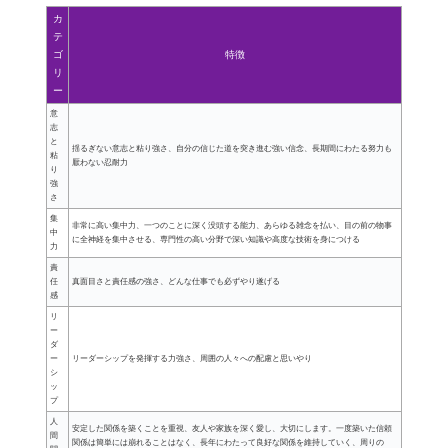
カ
テ
ゴ
特徴
リ
ー
意
志
と
揺るぎない意志と粘り強さ、自分の信じた道を突き進む強い信念、長期間にわたる努力も
粘
厭わない忍耐力
り
強
さ
集
非常に高い集中力、一つのことに深く没頭する能力、あらゆる雑念を払い、目の前の物事
中
に全神経を集中させる、専門性の高い分野で深い知識や高度な技術を身につける
力
責
任
真面目さと責任感の強さ、どんな仕事でも必ずやり遂げる
感
リ
ー
ダ
ー
リーダーシップを発揮する力強さ、周囲の人々への配慮と思いやり
シ
ッ
プ
人
安定した関係を築くことを重視、友人や家族を深く愛し、大切にします。一度築いた信頼
間
関係は簡単には崩れることはなく、長年にわたって良好な関係を維持していく、周りの