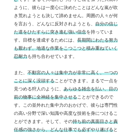
ように、彼らは一度心に決めたことはどんな嵐が吹
き荒れようとも決して諦めません。周囲の人々が何
を言おう、どんなに反対されようとも、
自分の信じ
た道をひたすらに突き進む強い信念
を持っていま
す。目標を達成するためには、
長期間にわたる努力
も厭わず、地道な作業をこつこつと積み重ねていく
忍耐力
も持ち合わせています。
また、
不動宮の人々は集中力が非常に高く、一つの
ことに深く没頭する
ことができます。まるで一点を
見つめる狩人のように、
あらゆる雑念を払い、目の
前の物事に全神経を集中させる
ことができるので
す。この並外れた集中力のおかげで、彼らは専門性
の高い分野で深い知識や高度な技術を身につけるこ
とができます。そして、その
持ち前の真面目さと責
任感の強さから、どんな仕事でも必ずやり遂げる
と