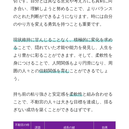
切です。自分とは異なる意見や考え方にも真剣に向
き合い、理解しようと努めることで、よりバランス
のとれた判断ができるようになります。時には自分
のやり方を変える勇気を持つことも重要です。
現状維持に甘んじることなく、積極的に変化を求め
る
ことで、隠れていた才能や能力を発見し、人生を
より豊かに彩ることができます。そして、柔軟性を
身につけることで、人間関係もより円滑になり、周
囲の人々との
信頼関係を育む
ことができるでしょ
う。
持ち前の粘り強さと安定感を
柔軟性
と組み合わせる
ことで、不動宮の人々は大きな目標を達成し、揺る
ぎない成功を築くことができるはずです。
不動宮の特
課題
成長の鍵
効果