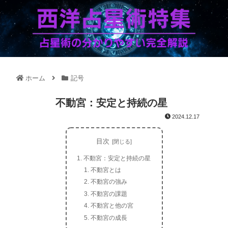
ホーム
記号
不動宮：安定と持続の星
2024.12.17
目次
不動宮：安定と持続の星
不動宮とは
不動宮の強み
不動宮の課題
不動宮と他の宮
不動宮の成長