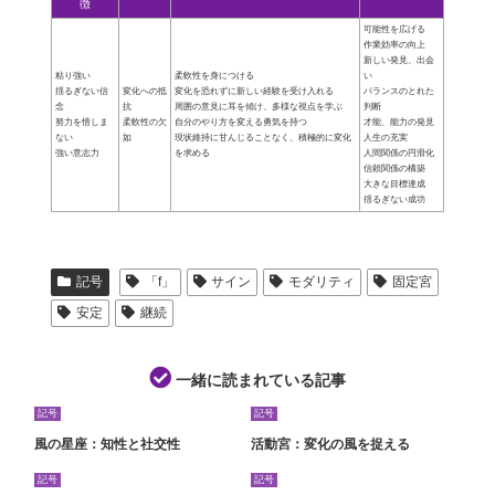
徴
可能性を広げる
作業効率の向上
新しい発見、出会
粘り強い
柔軟性を身につける
い
揺るぎない信
変化への抵
変化を恐れずに新しい経験を受け入れる
バランスのとれた
念
抗
周囲の意見に耳を傾け、多様な視点を学ぶ
判断
努力を惜しま
柔軟性の欠
自分のやり方を変える勇気を持つ
才能、能力の発見
ない
如
現状維持に甘んじることなく、積極的に変化
人生の充実
強い意志力
を求める
人間関係の円滑化
信頼関係の構築
大きな目標達成
揺るぎない成功
記号
「f」
サイン
モダリティ
固定宮
安定
継続
一緒に読まれている記事
記号
記号
風の星座：知性と社交性
活動宮：変化の風を捉える
記号
記号