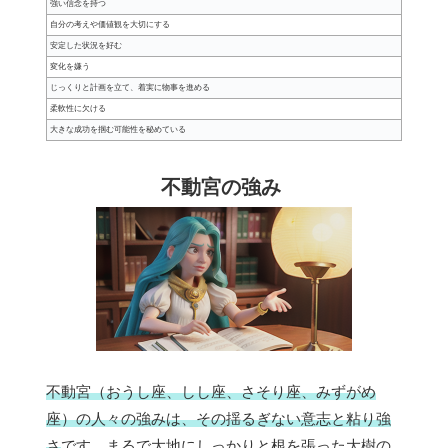
強い信念を持つ
自分の考えや価値観を大切にする
安定した状況を好む
変化を嫌う
じっくりと計画を立て、着実に物事を進める
柔軟性に欠ける
大きな成功を掴む可能性を秘めている
不動宮の強み
不動宮（おうし座、しし座、さそり座、みずがめ
座）の人々の強みは、その揺るぎない意志と粘り強
さ
です。まるで大地にしっかりと根を張った大樹の