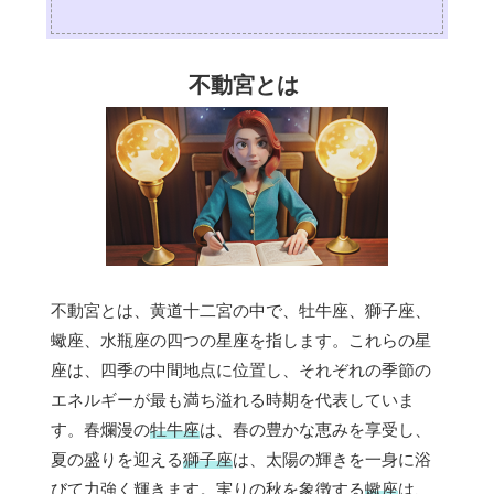
不動宮とは
不動宮とは、黄道十二宮の中で、牡牛座、獅子座、
蠍座、水瓶座の四つの星座を指します。これらの星
座は、四季の中間地点に位置し、それぞれの季節の
エネルギーが最も満ち溢れる時期を代表していま
す。春爛漫の
牡牛座
は、春の豊かな恵みを享受し、
夏の盛りを迎える
獅子座
は、太陽の輝きを一身に浴
びて力強く輝きます。実りの秋を象徴する
蠍座
は、