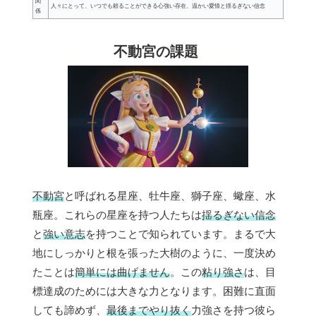
関
人々にとって、いつでも頼ることができる心強い存在、温かい愛情と揺るぎない信念
係
不動宮の課題
不動宮
と呼ばれる星座、牡牛座、獅子座、蠍座、水
瓶座。これらの星座を持つ人たちは
揺るぎない信念
と
強い意志
を持つことで知られています。まるで大
地にしっかりと根を張った大樹のように、一度決め
たことは
簡単には曲げません
。この
粘り強さ
は、目
標達成のためには大きな力となります。困難に直面
しても諦めず、
最後までやり抜く
力強さを持つ彼ら