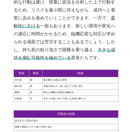
的な行動は避け、慎重に状況を分析した上で行動す
るため、リスクを最小限に抑えながら、成功へと着
実に歩みを進めていくことができます。一方で、
柔
軟性に欠ける
一面もあります。新しい環境や変化へ
の適応に時間がかかるため、臨機応変な対応が求め
られる場面では苦労することもあるでしょう。しか
し、持ち前の粘り強さで困難を乗り越え、
大きな成
功を掴む可能性を秘めている
星座たちです。
星座
季節
特徴
牡牛座
春
春の豊かな恵みを享受
獅子座
夏
太陽の輝きを一身に浴びて力強く輝く
蠍座
秋
静かに物事の本質を見極める
水瓶座
冬
来るべき春に向けて新たな知恵を蓄える
不動宮の特徴
揺るぎない意志の強さ
物事を最後までやり遂げる粘り強さ