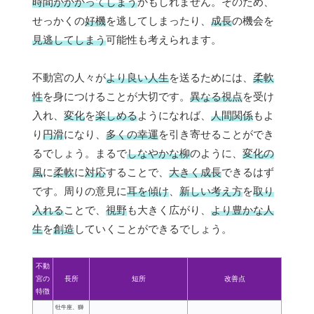
時間がかかってしまう
かもしれません。そのため、
せっかくの
好機
を逃してしまったり、
成長
の機会を
見逃してしまう
可能性も考えられます。
不動宮の人々が
より良い人生
を送るためには、
柔軟
性
を身につけることが大切です。
異なる視点
を受け
入れ、
変化
を
楽しめる
ようになれば、
人間関係
もよ
り
円滑
になり、
多くの幸運
を引き寄せることができ
るでしょう。まるで
しなやかな柳
のように、
変化の
風
に
柔軟
に
対応
することで、
大きく成長
できるはず
です。周りの意見に
耳を傾け
、
新しい考え方
を
取り
入れる
ことで、
視野
も大きく広がり、
より豊かな人
生
を
創造
していくことができるでしょう。
不動
宮の
長所
短所
改善点
特徴
牡牛座、獅