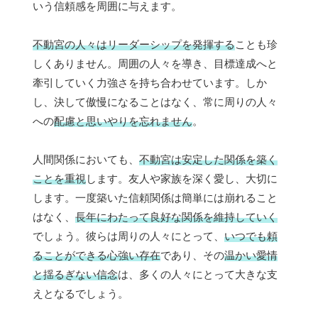
いう信頼感を周囲に与えます。
不動宮の人々はリーダーシップを発揮する
ことも珍
しくありません。周囲の人々を導き、目標達成へと
牽引していく力強さを持ち合わせています。しか
し、決して傲慢になることはなく、常に周りの人々
への
配慮と思いやりを忘れません
。
人間関係においても、
不動宮は安定した関係を築く
ことを重視
します。友人や家族を深く愛し、大切に
します。一度築いた信頼関係は簡単には崩れること
はなく、
長年にわたって良好な関係を維持していく
でしょう。彼らは周りの人々にとって、
いつでも頼
ることができる心強い存在
であり、その
温かい愛情
と揺るぎない信念
は、多くの人々にとって大きな支
えとなるでしょう。