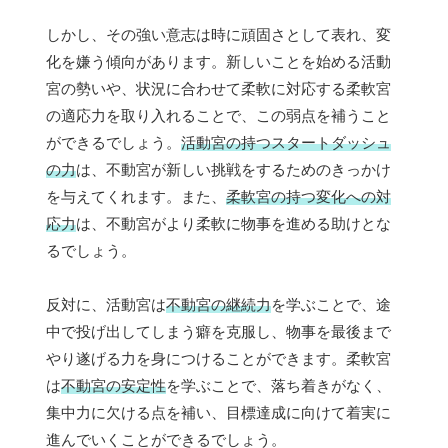
しかし、その強い意志は時に頑固さとして表れ、変
化を嫌う傾向があります。新しいことを始める活動
宮の勢いや、状況に合わせて柔軟に対応する柔軟宮
の適応力を取り入れることで、この弱点を補うこと
ができるでしょう。
活動宮の持つスタートダッシュ
の力
は、不動宮が新しい挑戦をするためのきっかけ
を与えてくれます。また、
柔軟宮の持つ変化への対
応力
は、不動宮がより柔軟に物事を進める助けとな
るでしょう。
反対に、活動宮は
不動宮の継続力
を学ぶことで、途
中で投げ出してしまう癖を克服し、物事を最後まで
やり遂げる力を身につけることができます。柔軟宮
は
不動宮の安定性
を学ぶことで、落ち着きがなく、
集中力に欠ける点を補い、目標達成に向けて着実に
進んでいくことができるでしょう。