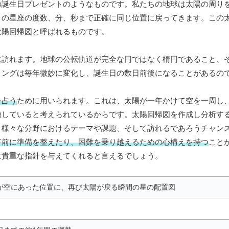
の誕生日プレゼントのようなものです。私たちの地球は太陽の周り
きの星座の度数、分、秒まで正確に同じ位置に戻ってきます。この
太陽回帰図と呼ばれるものです。
に訪れます。地球の公転軌道が完全な円ではなく楕円であること、
ミングは毎年微妙に変化し、誕生日の数日前後になることがあるの
を占う
ために用いられます。これは、太陽が一年かけて空を一周し
徴していると考えられているからです。太陽回帰図を作成し分析す
、様々な分野におけるテーマや課題、そして訪れるであろうチャン
事前に準備を整えたり、困難を乗り越えるための心構えを持つ
こと
に貴重な指針を与えてくれると言えるでしょう。
が空にあった位置に、再び太陽が戻る瞬間の星の配置図
内