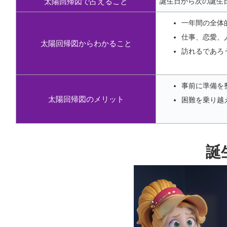
太陽回帰図で占えること
誕生日から次の誕生
一年間の全体
仕事、恋愛、
太陽回帰図からわかること
訪れるであろ
事前に準備を
太陽回帰図のメリット
困難を乗り越
誕