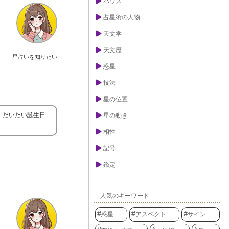
ハウス
占星術の人物
天文学
天文歴
星占いを知りたい
惑星
技法
星の位置
、だいたい誕生日
星の動き
相性
記号
鑑定
人気のキーワード
惑星
アスペクト
サイン