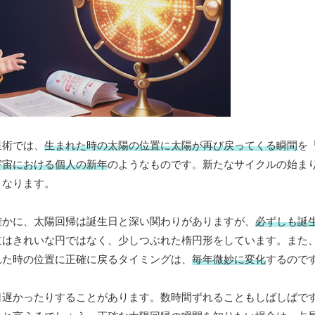
星術では、
生まれた時の太陽の位置に太陽が再び戻ってくる瞬間
を
宇宙における個人の新年
のようなものです。新たなサイクルの始ま
となります。
確かに、太陽回帰は誕生日と深い関わりがありますが、
必ずしも誕
道はきれいな円ではなく、少しつぶれた楕円形をしています。また
れた時の位置に正確に戻るタイミングは、
毎年微妙に変化
するので
日遅かったりすることがあります。数時間ずれることもしばしばで