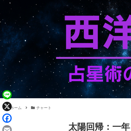
L
ホーム
チャート
i
X
n
太陽回帰：一年
F