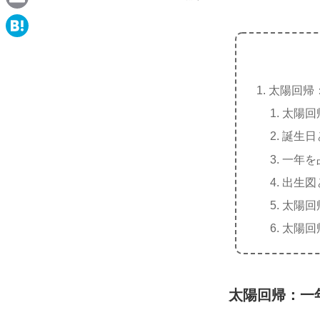
e
a
E
c
m
H
e
a
a
b
i
太陽回帰
t
o
l
太陽回
e
o
誕生日
n
k
一年を
a
出生図
太陽回
太陽回
太陽回帰：一