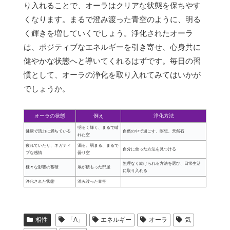
り入れることで、オーラはクリアな状態を保ちやす
くなります。まるで澄み渡った青空のように、明る
く輝きを増していくでしょう。浄化されたオーラ
は、ポジティブなエネルギーを引き寄せ、心身共に
健やかな状態へと導いてくれるはずです。毎日の習
慣として、オーラの浄化を取り入れてみてはいかが
でしょうか。
オーラの状態
例え
浄化方法
明るく輝く、まるで晴
健康で活力に満ちている
自然の中で過ごす、瞑想、天然石
れた空
疲れていたり、ネガティ
濁る、弱まる、まるで
自分に合った方法を見つける
ブな感情
曇り空
無理なく続けられる方法を選び、日常生活
様々な影響の蓄積
埃が積もった部屋
に取り入れる
浄化された状態
澄み渡った青空
相性
「A」
エネルギー
オーラ
気