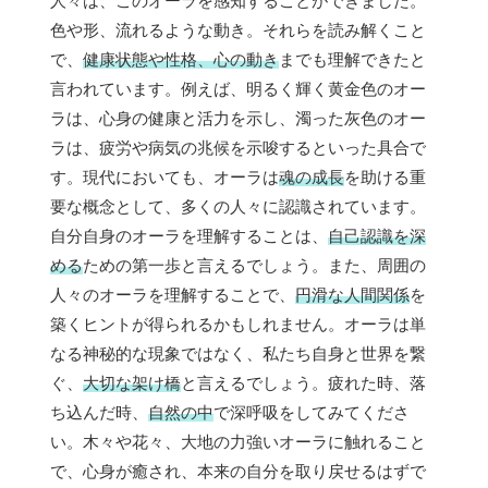
人々は、このオーラを感知することができました。
色や形、流れるような動き。それらを読み解くこと
で、
健康状態や性格、心の動き
までも理解できたと
言われています。例えば、明るく輝く黄金色のオー
ラは、心身の健康と活力を示し、濁った灰色のオー
ラは、疲労や病気の兆候を示唆するといった具合で
す。現代においても、オーラは
魂の成長
を助ける重
要な概念として、多くの人々に認識されています。
自分自身のオーラを理解することは、
自己認識を深
める
ための第一歩と言えるでしょう。また、周囲の
人々のオーラを理解することで、
円滑な人間関係
を
築くヒントが得られるかもしれません。オーラは単
なる神秘的な現象ではなく、私たち自身と世界を繋
ぐ、
大切な架け橋
と言えるでしょう。疲れた時、落
ち込んだ時、
自然の中
で深呼吸をしてみてくださ
い。木々や花々、大地の力強いオーラに触れること
で、心身が癒され、本来の自分を取り戻せるはずで