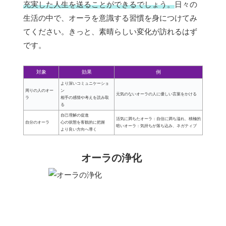
充実した人生を送ることができるでしょう。
日々の
生活の中で、オーラを意識する習慣を身につけてみ
てください。きっと、素晴らしい変化が訪れるはず
です。
対象
効果
例
より深いコミュニケーショ
周りの人のオー
ン
元気のないオーラの人に優しい言葉をかける
ラ
相手の感情や考えを読み取
る
自己理解の促進
活気に満ちたオーラ：自信に満ち溢れ、積極的
自分のオーラ
心の状態を客観的に把握
暗いオーラ：気持ちが落ち込み、ネガティブ
より良い方向へ導く
オーラの浄化