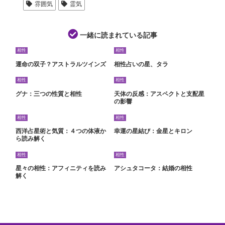
雰囲気
霊気
一緒に読まれている記事
相性
相性
運命の双子？アストラルツインズ
相性占いの星、タラ
相性
相性
グナ：三つの性質と相性
天体の反感：アスペクトと支配星
の影響
相性
相性
西洋占星術と気質：４つの体液か
幸運の星結び：金星とキロン
ら読み解く
相性
相性
星々の相性：アフィニティを読み
アシュタコータ：結婚の相性
解く