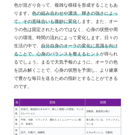
色が混ざり合って、複雑な模様を形成することもあ
ります。
色の組み合わせや濃淡、輝きの強さによっ
て、その意味合いも微妙に変化
します。また、オー
ラの色は固定されたものではなく、心身の状態や周
りの環境、時間の流れによって変化します。日々の
生活の中で、
自分自身のオーラの変化に意識を向け
ることで、心身のバランスを整えるヒント
が得られ
るでしょう。まるで天気予報のように、オーラの色
を読み解くことで、心身の状態を予測し、より健康
で豊かな毎日を送るための指針とすることができる
のです。
色
意味
状態
金
生命力、創造的エネルギー、新しい挑戦への意欲、インス
活動的、創造性が高い
色
ピレーション
青
平和、冷静、リラックス、優れたコミュニケーション能
落ち着いている、リラックスし
色
力、直感力
ている
赤
活力、行動力、積極性
エネルギッシュ、活動的
色