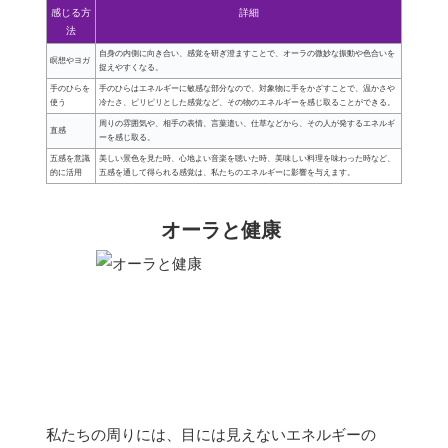
感じる方
詳細
法
自身の内側に向き合い、感覚を研ぎ澄ますことで、オーラの微妙な振動や色合いを
瞑想やヨガ
捉えやすくなる。
手のひらを
手のひらはエネルギーに敏感な部分なので、対象物に手をかざすことで、温かさや
使う
冷たさ、ピリピリとした感覚など、その物のエネルギーを感じ取ることができる。
周りの雰囲気や、相手の表情、言葉遣い、仕草などから、その人が発するエネルギ
直感
ーを感じ取る。
五感を意識
美しい景色を見た時、心地よい音楽を聴いた時、美味しい料理を味わった時など、
的に活用
五感を通して得られる感覚は、私たちのエネルギーに影響を与えます。
オーラと健康
私たちの周りには、目には見えないエネルギーの