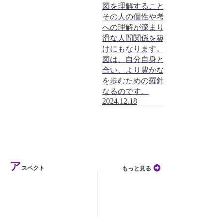
図を理解することで、
とで、
その人の個性や考え方
身を理
への理解が深まり、円
道筋を
滑な人間関係を築く助
できま
けにもなります。出生
ラディ
図は、自分自身と向き
を知る
合い、より豊かな人生
身を知
を歩むための羅針盤と
一歩と
なるのです。
した人
2024.12.18
羅針盤
う。
2024.12
ア
スペクト
もっと見る