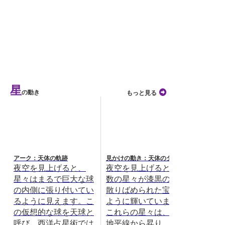
星
の動き
もっと見る
アーク：天体の軌跡
見かけの動き：天体のダンス
占星術に
夜空を見上げると、
夜空を見上げると、無
人は昔
星々はまるで巨大な球
数の星々が漆黒の幕に
る星々
の内側に張り付いてい
散りばめられた宝石の
意味を
るように見えます。こ
ように輝いています。
み解こ
の仮想的な球を天球と
これらの星々は、東の
た。占
呼び、西洋占星術では
地平線から昇り、まる
は、お