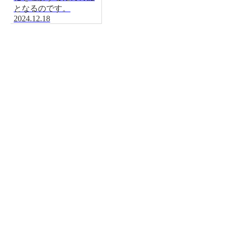
となるのです。
2024.12.18