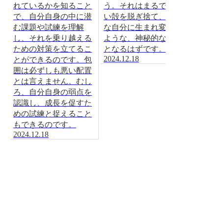
れているかを知ること
う。それはまるで、古
の奥深
で、自分自身の中に潜
い殻を脱ぎ捨て、新た
言える
む課題や試練を理解
な自分に生まれ変わる
は見え
し、それを乗り越える
ような、神秘的な体験
ナムシ
ための対策を立てるこ
となるはずです。
通して
2024.12.18
とができるのです。包
の壮大
囲は必ずしも悪い配置
ことが
2024.12
とは言えません。むし
ろ、自分自身の弱点を
認識し、成長を促すた
めの試練と捉えること
もできるのです。
2024.12.18